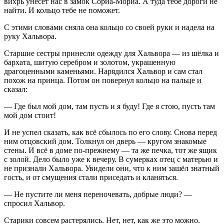
вихрь унесёт нас в замок Сориа-Мориа. А туда тебе дороги не
найти. И кольцо тебе не поможет.
С этими словами сняла она кольцо со своей руки и надела на
руку Хальвора.
Старшие сестры принесли одежду для Хальвора — из шёлка и
бархата, шитую серебром и золотом, украшенную
драгоценными каменьями. Нарядился Хальвор и сам стал
похож на принца. Потом он повернул кольцо на пальце и
сказал:
— Где был мой дом, там пусть и я буду! Где я стою, пусть там
мой дом стоит!
И не успел сказать, как всё сбылось по его слову. Снова перед
ним отцовский дом. Толкнул он дверь — кругом знакомые
стены. И всё в доме по-прежнему — та же печка, тот же ящик
с золой. Дело было уже к вечеру. В сумерках отец с матерью и
не признали Хальвора. Увидели они, что к ним зашёл знатный
гость, и от смущения стали приседать и кланяться.
— Не пустите ли меня переночевать, добрые люди? —
спросил Хальвор.
Старики совсем растерялись. Нет, нет, как же это можно.