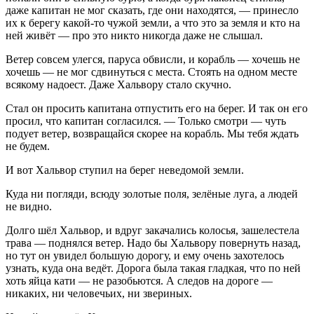
даже капитан не мог сказать, где они находятся, — принесло
их к берегу какой-то чужой земли, а что это за земля и кто на
ней живёт — про это никто никогда даже не слышал.
Ветер совсем улегся, паруса обвисли, и корабль — хочешь не
хочешь — не мог сдвинуться с места. Стоять на одном месте
всякому надоест. Даже Хальвору стало скучно.
Стал он просить капитана отпустить его на берег. И так он его
просил, что капитан согласился. — Только смотри — чуть
подует ветер, возвращайся скорее на корабль. Мы тебя ждать
не будем.
И вот Хальвор ступил на берег неведомой земли.
Куда ни погляди, всюду золотые поля, зелёные луга, а людей
не видно.
Долго шёл Хальвор, и вдруг закачались колосья, зашелестела
трава — поднялся ветер. Надо бы Хальвору повернуть назад,
но тут он увидел большую дорогу, и ему очень захотелось
узнать, куда она ведёт. Дорога была такая гладкая, что по ней
хоть яйца кати — не разобьются. А следов на дороге —
никаких, ни человечьих, ни звериных.