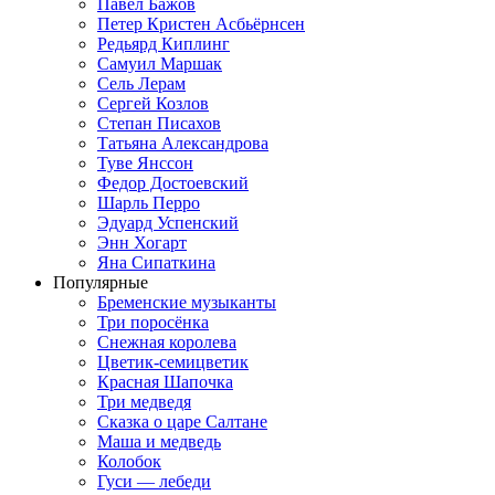
Павел Бажов
Петер Кристен Асбьёрнсен
Редьярд Киплинг
Самуил Маршак
Сель Лерам
Сергей Козлов
Степан Писахов
Татьяна Александрова
Туве Янссон
Федор Достоевский
Шарль Перро
Эдуард Успенский
Энн Хогарт
Яна Сипаткина
Популярные
Бременские музыканты
Три поросёнка
Снежная королева
Цветик-семицветик
Красная Шапочка
Три медведя
Сказка о царе Салтане
Маша и медведь
Колобок
Гуси — лебеди