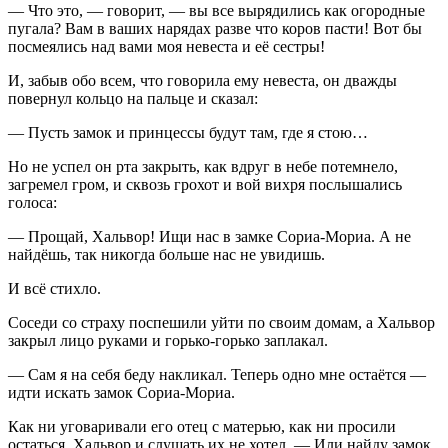
— Что это, — говорит, — вы все вырядились как огородные
пугала? Вам в ваших нарядах разве что коров пасти! Вот бы
посмеялись над вами моя невеста и её сестры!
И, забыв обо всем, что говорила ему невеста, он дважды
повернул кольцо на пальце и сказал:
— Пусть замок и принцессы будут там, где я стою…
Но не успел он рта закрыть, как вдруг в небе потемнело,
загремел гром, и сквозь грохот и вой вихря послышались
голоса:
— Прощай, Хальвор! Ищи нас в замке Сориа-Мориа. А не
найдёшь, так никогда больше нас не увидишь.
И всё стихло.
Соседи со страху поспешили уйти по своим домам, а Хальвор
закрыл лицо руками и горько-горько заплакал.
— Сам я на себя беду накликал. Теперь одно мне остаётся —
идти искать замок Сориа-Мориа.
Как ни уговаривали его отец с матерью, как ни просили
остаться, Хальвор и слушать их не хотел. — Или найду замок