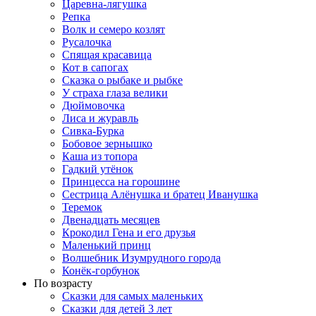
Царевна-лягушка
Репка
Волк и семеро козлят
Русалочка
Спящая красавица
Кот в сапогах
Сказка о рыбаке и рыбке
У страха глаза велики
Дюймовочка
Лиса и журавль
Сивка-Бурка
Бобовое зернышко
Каша из топора
Гадкий утёнок
Принцесса на горошине
Сестрица Алёнушка и братец Иванушка
Теремок
Двенадцать месяцев
Крокодил Гена и его друзья
Маленький принц
Волшебник Изумрудного города
Конёк-горбунок
По возрасту
Сказки для самых маленьких
Сказки для детей 3 лет