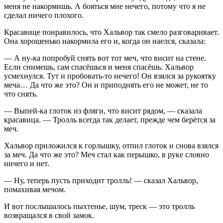
меня не накормишь. А бояться мне нечего, потому что я не
сделал ничего плохого.
Красавице понравилось, что Хальвор так смело разговаривает.
Она хорошенько накормила его и, когда он наелся, сказала:
— А ну-ка попробуй снять вот тот меч, что висит на стене.
Если снимешь, сам спасёшься и меня спасёшь. Хальвор
усмехнулся. Тут и пробовать-то нечего! Он взялся за рукоятку
меча… Да что же это? Он и приподнять его не может, не то
что снять.
— Выпей-ка глоток из фляги, что висит рядом, — сказала
красавица. — Тролль всегда так делает, прежде чем берётся за
меч.
Хальвор приложился к горлышку, отпил глоток и снова взялся
за меч. Да что же это? Меч стал как перышко, в руке словно
ничего и нет.
— Ну, теперь пусть приходит тролль! — сказал Хальвор,
помахивая мечом.
И вот послышалось пыхтенье, шум, треск — это тролль
возвращался в свой замок.