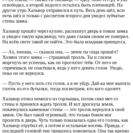
освободил, а второй недолго осталось быть пленницей. На
другое утро Хальвор отправился в путь. Весь день шёл, всю
ночь шёл и только с рассветом второго дня увидел зубчатые
стены замка.
Хальвор прошёл через кухню, распахнул дверь в покои замка
и увидел такую красавицу, что даже глазам своим не поверил.
На всём свете такой не найти. Это была младшая принцесса.
— Ах, юноша, — сказала она, — зачем ты сюда пришёл?
Хозяин этого замка — страшный тролль. Ты и глазом
моргнуть не успеешь, как он проглотит тебя. От него не
спрячешься, не спасёшься, ведь у него девять голов. Уходи,
пока он не вернулся.
— Пусть у него хоть сто голов, а я не уйду. Дай-ка мне выпить
глоток из его бутылки, тогда посмотрим, кто кого одолеет.
Хальвор отпил немного из горлышка, потом снял меч со
стены и принялся ждать тролля. И вот дрогнула земля,
покачнулись каменные стены — это тролль вернулся в свой
замок. Он был такой огромный, что только боком мог
пролезть в дверь. Чуть только показалась одна его голова, как
Хальвор отрубил её, а потом и остальные восемь. Правда, с
последней головой ему пришлось повозиться. Она так крепко