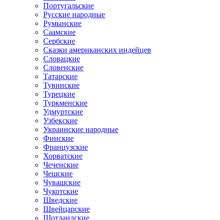
Португальские
Русские народные
Румынские
Саамские
Сербские
Сказки американских индейцев
Словацкие
Словенские
Татарские
Тувинские
Турецкие
Туркменские
Удмуртские
Узбекские
Украинские народные
Финские
Французские
Хорватские
Чеченские
Чешские
Чувашские
Чукотские
Шведские
Швейцарские
Шотландские