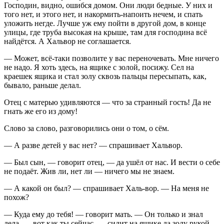
Господин, видно, ошибся домом. Они люди бедные. У них и
того нет, и этого нет, и накормить-напоить нечем, и спать
уложить негде. Лучше уж ему пойти в другой дом, в конце
улицы, где труба высокая на крыше, там для господина всё
найдётся. А Хальвор не соглашается.
— Может, всё-таки позволите у вас переночевать. Мне ничего
не надо. Я хоть здесь, на ящике с золой, посижу. Сел на
краешек ящика и стал золу сквозь пальцы пересыпать, как,
бывало, раньше делал.
Отец с матерью удивляются — что за странный гость! Да не
гнать же его из дому!
Слово за слово, разговорились они о том, о сём.
— А разве детей у вас нет? — спрашивает Хальвор.
— Был сын, — говорит отец, — да ушёл от нас. И вести о себе
не подаёт. Жив ли, нет ли — ничего мы не знаем.
— А какой он был? — спрашивает Халь-вор. — На меня не
похож?
— Куда ему до тебя! — говорит мать. — Он только и знал
дела, — вот как ты сейчас, — сидит на ящике да золу рукой