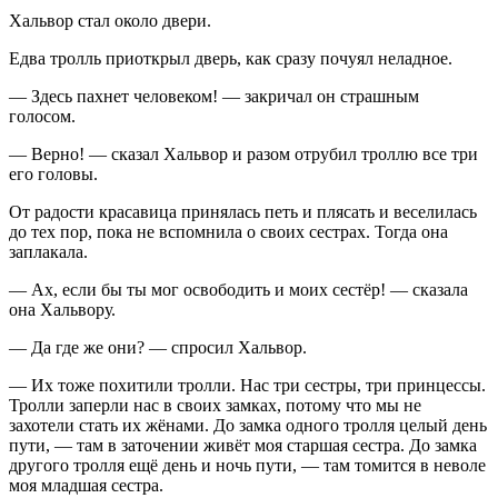
Хальвор стал около двери.
Едва тролль приоткрыл дверь, как сразу почуял неладное.
— Здесь пахнет человеком! — закричал он страшным
голосом.
— Верно! — сказал Хальвор и разом отрубил троллю все три
его головы.
От радости красавица принялась петь и плясать и веселилась
до тех пор, пока не вспомнила о своих сестрах. Тогда она
заплакала.
— Ах, если бы ты мог освободить и моих сестёр! — сказала
она Хальвору.
— Да где же они? — спросил Хальвор.
— Их тоже похитили тролли. Нас три сестры, три принцессы.
Тролли заперли нас в своих замках, потому что мы не
захотели стать их жёнами. До замка одного тролля целый день
пути, — там в заточении живёт моя старшая сестра. До замка
другого тролля ещё день и ночь пути, — там томится в неволе
моя младшая сестра.