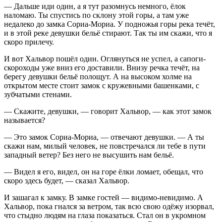
— Дальше иди один, а я тут разомнусь немного, ёлок
наломаю. Ты спустись по склону этой горы, а там уже
недалеко до замка Сориа-Мориа. У подножья горы река течёт,
и в этой реке девушки бельё стирают. Так ты им скажи, что я
скоро прилечу.
И вот Хальвор пошёл один. Оглянуться не успел, а сапоги-
скороходы уже вниз его доставили. Внизу речка течёт, на
берегу девушки бельё полощут. А на высоком холме на
открытом месте стоит замок с кружевными башенками, с
зубчатыми стенами.
— Скажите, девушки, — говорит Хальвор, — как этот замок
называется?
— Это замок Сориа-Мориа, — отвечают девушки. — А ты
скажи нам, милый человек, не повстречался ли тебе в пути
западный ветер? Без него не высушить нам бельё.
— Видел я его, видел, он на горе ёлки ломает, обещал, что
скоро здесь будет, — сказал Хальвор.
И зашагал к замку. В замке гостей — видимо-невидимо. А
Хальвор, пока гнался за ветром, так всю свою одёжу изорвал,
что стыдно людям на глаза показаться. Стал он в укромном