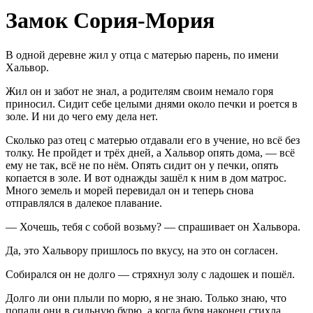
Замок Сория-Мория
В одной деревне жил у отца с матерью парень, по имени
Хальвор.
Жил он и забот не знал, а родителям своим немало горя
приносил. Сидит себе целыми днями около печки и роется в
золе. И ни до чего ему дела нет.
Сколько раз отец с матерью отдавали его в учение, но всё без
толку. Не пройдет и трёх дней, а Хальвор опять дома, — всё
ему не так, всё не по нём. Опять сидит он у печки, опять
копается в золе. И вот однажды зашёл к ним в дом матрос.
Много земель и морей перевидал он и теперь снова
отправлялся в далекое плавание.
— Хочешь, тебя с собой возьму? — спрашивает он Хальвора.
Да, это Хальвору пришлось по вкусу, на это он согласен.
Собирался он не долго — стряхнул золу с ладошек и пошёл.
Долго ли они плыли по морю, я не знаю. Только знаю, что
попали они в сильную бурю, а когда буря наконец стихла,