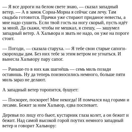
— Я все дороги на белом свете знаю, — сказал западный
ветер. — А в замок Сориа-Мориа я сейчас сам лечу. Там
свадьба готовится. Прачки уже стирают приданое невесты, а
мне надо сушить. Если твой гость на ногу скорый, пусть идёт
за мной. Да скажи, чтобы не мешкал, я спешу, — зашумел
западный ветер. А Хальвора и звать не надо, он уже на пороге
стоит.
— Погоди, — сказала старуха. — Я тебе свои старые сапоги-
скороходы дам. Без них тебе за этим ветром не угнаться. И
вынесла Хальвору пару сапог.
— Раньше-то в них как шагнёшь — семь миль позади
оставишь. Ну да теперь поизносились немного, больше пяти
миль зараз не делают.
А западный ветер торопится, бушует:
— Поскорее, поскорее! Мне некогда! И помчался над горами и
лесами. Бежит за ним Хальвор, едва поспевает.
Деревья по лицу его бьют, кустарник глаза колет, а он бежит и
бежит. Над самой высокой горой поутих немного западный
ветер и говорит Хальвору: