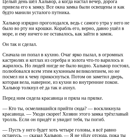
Целый день шёл Хальвор, а когда настал вечер, дорога
привела его к замку. Все окна замка были освещены и как
будто манили усталого путника.
Хальвор изрядно проголодался, ведь с самого утра у него не
было во рту ни крошки. Корабль его, верно, давно ушёл в
море, и ему ничего не оставалось, как зайти в замок.
Он так и сделал.
Сначала он попал в кухню. Очаг ярко пылал, в огромных
кастрюлях и котлах из серебра и золота что-то варилось и
жарилось. Но людей нигде не было видно. Хальвор постоял,
полюбовался всем этим кухонным великолепием, но не
посмел ни к чему прикоснуться. Потом он заметил дверь,
которая вела, наверное, из кухни во внутренние покои.
Хальвор толкнул её да так и ахнул.
Перед ним сидела красавица и пряла на прялке.
— Кто ты, осмелившийся прийти сюда? — воскликнула
красавица. — Уходи скорее! Хозяин этого замка трёхглавый
тролль. Если он придёт и увидит тебя, ты погиб.
— Пусть у него будет хоть четыре головы, я всё равно
останусь, — сказал Хальвор. — Я не уйду отсюда, пока ты