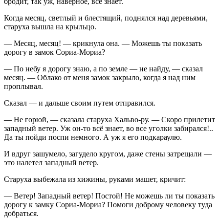
бродит, так уж, наверное, всё знает.
Когда месяц, светлый и блестящий, поднялся над деревьями,
старуха вышла на крыльцо.
— Месяц, месяц! — крикнула она. — Можешь ты показать
дорогу в замок Сориа-Мориа?
— По небу я дорогу знаю, а по земле — не найду, — сказал
месяц. — Облако от меня замок закрыло, когда я над ним
проплывал.
Сказал — и дальше своим путем отправился.
— Не горюй, — сказала старуха Хальво-ру. — Скоро прилетит
западный ветер. Уж он-то всё знает, во все уголки забирался!..
Да ты пойди поспи немного. А уж я его подкараулю.
И вдруг зашумело, загудело кругом, даже стены затрещали —
это налетел западный ветер.
Старуха выбежала из хижины, руками машет, кричит:
— Ветер! Западный ветер! Постой! Не можешь ли ты показать
дорогу к замку Сориа-Мориа? Помоги доброму человеку туда
добраться.