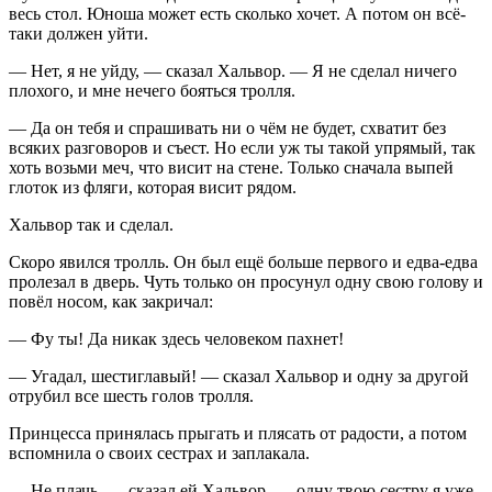
весь стол. Юноша может есть сколько хочет. А потом он всё-
таки должен уйти.
— Нет, я не уйду, — сказал Хальвор. — Я не сделал ничего
плохого, и мне нечего бояться тролля.
— Да он тебя и спрашивать ни о чём не будет, схватит без
всяких разговоров и съест. Но если уж ты такой упрямый, так
хоть возьми меч, что висит на стене. Только сначала выпей
глоток из фляги, которая висит рядом.
Хальвор так и сделал.
Скоро явился тролль. Он был ещё больше первого и едва-едва
пролезал в дверь. Чуть только он просунул одну свою голову и
повёл носом, как закричал:
— Фу ты! Да никак здесь человеком пахнет!
— Угадал, шестиглавый! — сказал Хальвор и одну за другой
отрубил все шесть голов тролля.
Принцесса принялась прыгать и плясать от радости, а потом
вспомнила о своих сестрах и заплакала.
— Не плачь, — сказал ей Хальвор, — одну твою сестру я уже