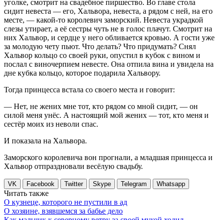
уголке, смотрит на свадебное пиршество. Во главе стола
сидит невеста — его, Хальвора, невеста, а рядом с ней, на его
месте, — какой-то королевич заморский. Невеста украдкой
слезы утирает, а её сестры чуть не в голос плачут. Смотрит на
них Хальвор, и сердце у него обливается кровью. А гости уже
за молодую чету пьют. Что делать? Что придумать? Снял
Хальвор кольцо со своей руки, опустил в кубок с вином и
послал с виночерпием невесте. Она отпила вина и увидела на
дне кубка кольцо, которое подарила Хальвору.
Тогда принцесса встала со своего места и говорит:
— Нет, не жених мне тот, кто рядом со мной сидит, — он
силой меня унёс. А настоящий мой жених — тот, кто меня и
сестёр моих из неволи спас.
И показала на Хальвора.
Заморского королевича вон прогнали, а младшая принцесса и
Хальвор отпраздновали весёлую свадьбу.
VK
Facebook
Twitter
Skype
Telegram
Whatsapp
Читать также
О кузнеце, которого не пустили в ад
О хозяине, взявшемся за бабье дело
Как мальчик к северному ветру за своей мукой ходил