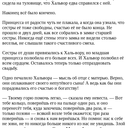
сидела на туловище, что Хальвор едва справился с ней.
Наконец всё было кончено.
Принцесса от радости чуть не плакала, а когда она узнала, что
сестры её тоже свободны, счастью её не было конца. Не
прошло и двух дней, как все собрались в замке старшей
сестры. Никогда ещё стены этого замка не видели столько
веселья, не слышали такого счастливого смеха.
Сестры от души привязались к Халь-вору, но младшая
принцесса полюбила его больше всех. И Хальвор полюбил её
всем сердцем. Оставалось теперь только отпраздновать
свадьбу.
Одно печалило Хальвора — мысль об отце с матерью. Верно,
они оплакивают своего непутёвого сына! А ведь как бы они
порадовались его счастью и богатству!
— Твоему горю помочь легко, — сказала ему невеста. — Вот
тебе кольцо, повернёшь его на пальце один раз, и оно
перенесёт тебя, куда захочешь; повернёшь два раза, и —
только позови — всякий возле тебя окажется; три раза
повернёшь — и снова к нам вернёшься. Но помни: нас к себе
не зови, не то никогда больше никого из нас не увидишь. Злой