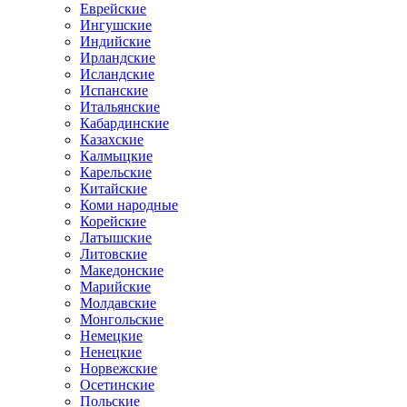
Еврейские
Ингушские
Индийские
Ирландские
Исландские
Испанские
Итальянские
Кабардинские
Казахские
Калмыцкие
Карельские
Китайские
Коми народные
Корейские
Латышские
Литовские
Македонские
Марийские
Молдавские
Монгольские
Немецкие
Ненецкие
Норвежские
Осетинские
Польские