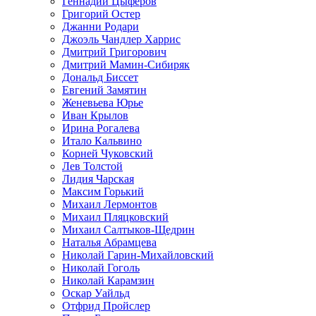
Геннадий Цыферов
Григорий Остер
Джанни Родари
Джоэль Чандлер Харрис
Дмитрий Григорович
Дмитрий Мамин-Сибиряк
Дональд Биссет
Евгений Замятин
Женевьева Юрье
Иван Крылов
Ирина Рогалева
Итало Кальвино
Корней Чуковский
Лев Толстой
Лидия Чарская
Максим Горький
Михаил Лермонтов
Михаил Пляцковский
Михаил Салтыков-Щедрин
Наталья Абрамцева
Николай Гарин-Михайловский
Николай Гоголь
Николай Карамзин
Оскар Уайльд
Отфрид Пройслер