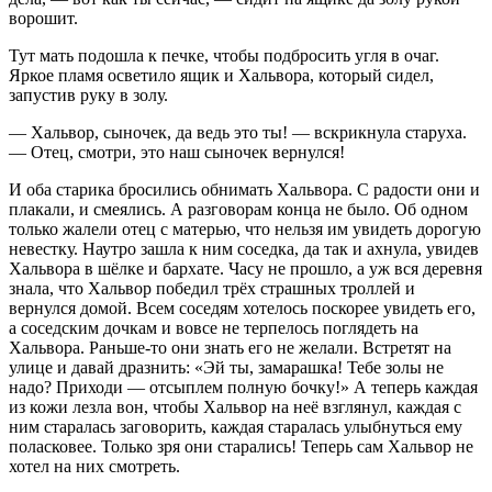
ворошит.
Тут мать подошла к печке, чтобы подбросить угля в очаг.
Яркое пламя осветило ящик и Хальвора, который сидел,
запустив руку в золу.
— Хальвор, сыночек, да ведь это ты! — вскрикнула старуха.
— Отец, смотри, это наш сыночек вернулся!
И оба старика бросились обнимать Хальвора. С радости они и
плакали, и смеялись. А разговорам конца не было. Об одном
только жалели отец с матерью, что нельзя им увидеть дорогую
невестку. Наутро зашла к ним соседка, да так и ахнула, увидев
Хальвора в шёлке и бархате. Часу не прошло, а уж вся деревня
знала, что Хальвор победил трёх страшных троллей и
вернулся домой. Всем соседям хотелось поскорее увидеть его,
а соседским дочкам и вовсе не терпелось поглядеть на
Хальвора. Раньше-то они знать его не желали. Встретят на
улице и давай дразнить: «Эй ты, замарашка! Тебе золы не
надо? Приходи — отсыплем полную бочку!» А теперь каждая
из кожи лезла вон, чтобы Хальвор на неё взглянул, каждая с
ним старалась заговорить, каждая старалась улыбнуться ему
поласковее. Только зря они старались! Теперь сам Хальвор не
хотел на них смотреть.