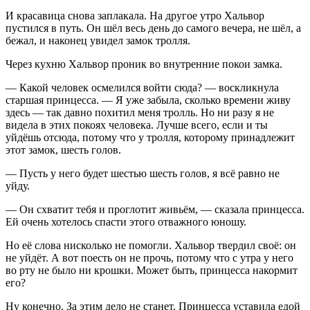
И красавица снова заплакала. На другое утро Хальвор
пустился в путь. Он шёл весь день до самого вечера, не шёл, а
бежал, и наконец увидел замок тролля.
Через кухню Хальвор проник во внутренние покои замка.
— Какой человек осмелился войти сюда? — воскликнула
старшая принцесса. — Я уже забыла, сколько времени живу
здесь — так давно похитил меня тролль. Но ни разу я не
видела в этих покоях человека. Лучше всего, если и ты
уйдёшь отсюда, потому что у тролля, которому принадлежит
этот замок, шесть голов.
— Пусть у него будет шестью шесть голов, я всё равно не
уйду.
— Он схватит тебя и проглотит живьём, — сказала принцесса.
Ей очень хотелось спасти этого отважного юношу.
Но её слова нисколько не помогли. Хальвор твердил своё: он
не уйдёт. А вот поесть он не прочь, потому что с утра у него
во рту не было ни крошки. Может быть, принцесса накормит
его?
Ну конечно. За этим дело не станет. Принцесса уставила едой