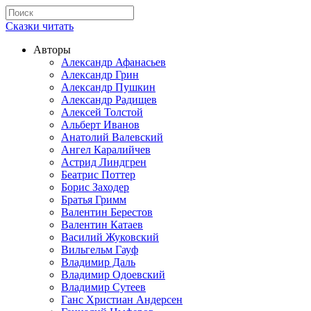
Сказки читать
Авторы
Александр Афанасьев
Александр Грин
Александр Пушкин
Александр Радищев
Алексей Толстой
Альберт Иванов
Анатолий Валевский
Ангел Каралийчев
Астрид Линдгрен
Беатрис Поттер
Борис Заходер
Братья Гримм
Валентин Берестов
Валентин Катаев
Василий Жуковский
Вильгельм Гауф
Владимир Даль
Владимир Одоевский
Владимир Сутеев
Ганс Христиан Андерсен