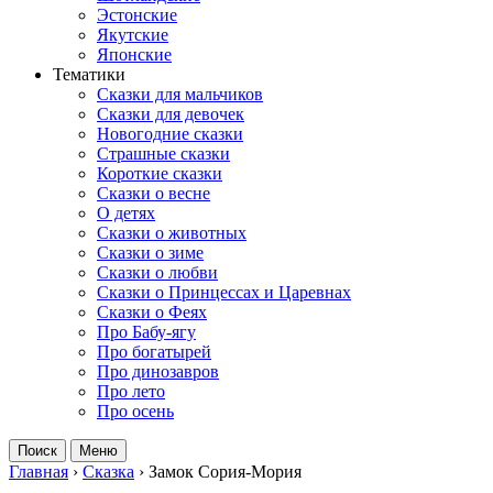
Эстонские
Якутские
Японские
Тематики
Сказки для мальчиков
Сказки для девочек
Новогодние сказки
Страшные сказки
Короткие сказки
Сказки о весне
О детях
Сказки о животных
Сказки о зиме
Сказки о любви
Сказки о Принцессах и Царевнах
Сказки о Феях
Про Бабу-ягу
Про богатырей
Про динозавров
Про лето
Про осень
Поиск
Меню
Главная
›
Сказка
›
Замок Сория-Мория