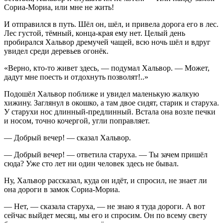
Сориа-Мориа, или мне не жить!
И отправился в путь. Шёл он, шёл, и привела дорога его в лес.
Лес густой, тёмный, конца-края ему нет. Целый день
пробирался Хальвор дремучей чащей, всю ночь шёл и вдруг
увидел среди деревьев огонёк.
«Верно, кто-то живет здесь, — подумал Хальвор. — Может,
дадут мне поесть и отдохнуть позволят!..»
Подошёл Хальвор поближе и увидел маленькую жалкую
хижину. Заглянул в окошко, а там двое сидят, старик и старуха.
У старухи нос длинный-предлинный. Встала она возле печки
и носом, точно кочергой, угли поправляет.
— Добрый вечер! — сказал Хальвор.
— Добрый вечер! — ответила старуха. — Ты зачем пришёл
сюда? Уже сто лет ни один человек здесь не бывал.
Ну, Хальвор рассказал, куда он идёт, и спросил, не знает ли
она дороги в замок Сориа-Мориа.
— Нет, — сказала старуха, — не знаю я туда дороги. А вот
сейчас выйдет месяц, мы его и спросим. Он по всему свету