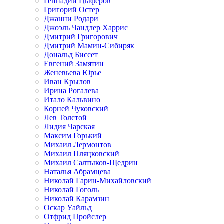
Геннадий Цыферов
Григорий Остер
Джанни Родари
Джоэль Чандлер Харрис
Дмитрий Григорович
Дмитрий Мамин-Сибиряк
Дональд Биссет
Евгений Замятин
Женевьева Юрье
Иван Крылов
Ирина Рогалева
Итало Кальвино
Корней Чуковский
Лев Толстой
Лидия Чарская
Максим Горький
Михаил Лермонтов
Михаил Пляцковский
Михаил Салтыков-Щедрин
Наталья Абрамцева
Николай Гарин-Михайловский
Николай Гоголь
Николай Карамзин
Оскар Уайльд
Отфрид Пройслер