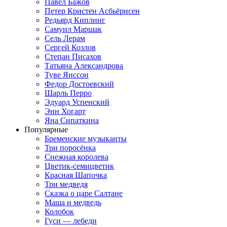
Павел Бажов
Петер Кристен Асбьёрнсен
Редьярд Киплинг
Самуил Маршак
Сель Лерам
Сергей Козлов
Степан Писахов
Татьяна Александрова
Туве Янссон
Федор Достоевский
Шарль Перро
Эдуард Успенский
Энн Хогарт
Яна Сипаткина
Популярные
Бременские музыканты
Три поросёнка
Снежная королева
Цветик-семицветик
Красная Шапочка
Три медведя
Сказка о царе Салтане
Маша и медведь
Колобок
Гуси — лебеди