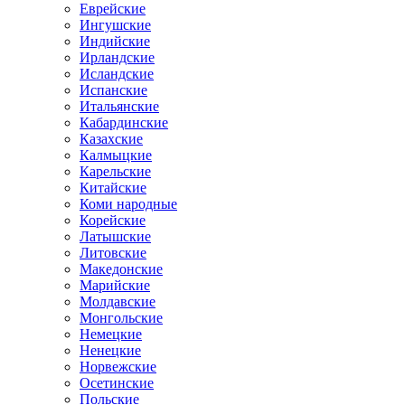
Еврейские
Ингушские
Индийские
Ирландские
Исландские
Испанские
Итальянские
Кабардинские
Казахские
Калмыцкие
Карельские
Китайские
Коми народные
Корейские
Латышские
Литовские
Македонские
Марийские
Молдавские
Монгольские
Немецкие
Ненецкие
Норвежские
Осетинские
Польские