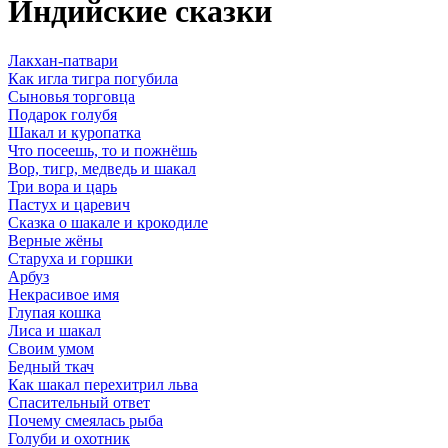
Индийские сказки
Лакхан-патвари
Как игла тигра погубила
Сыновья торговца
Подарок голубя
Шакал и куропатка
Что посеешь, то и пожнёшь
Вор, тигр, медведь и шакал
Три вора и царь
Пастух и царевич
Сказка о шакале и крокодиле
Верные жёны
Старуха и горшки
Арбуз
Некрасивое имя
Глупая кошка
Лиса и шакал
Своим умом
Бедный ткач
Как шакал перехитрил льва
Спасительный ответ
Почему смеялась рыба
Голуби и охотник