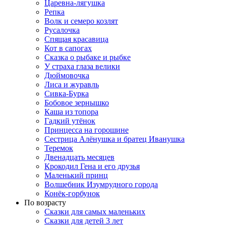
Царевна-лягушка
Репка
Волк и семеро козлят
Русалочка
Спящая красавица
Кот в сапогах
Сказка о рыбаке и рыбке
У страха глаза велики
Дюймовочка
Лиса и журавль
Сивка-Бурка
Бобовое зернышко
Каша из топора
Гадкий утёнок
Принцесса на горошине
Сестрица Алёнушка и братец Иванушка
Теремок
Двенадцать месяцев
Крокодил Гена и его друзья
Маленький принц
Волшебник Изумрудного города
Конёк-горбунок
По возрасту
Сказки для самых маленьких
Сказки для детей 3 лет