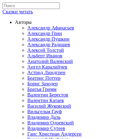
Сказки читать
Авторы
Александр Афанасьев
Александр Грин
Александр Пушкин
Александр Радищев
Алексей Толстой
Альберт Иванов
Анатолий Валевский
Ангел Каралийчев
Астрид Линдгрен
Беатрис Поттер
Борис Заходер
Братья Гримм
Валентин Берестов
Валентин Катаев
Василий Жуковский
Вильгельм Гауф
Владимир Даль
Владимир Одоевский
Владимир Сутеев
Ганс Христиан Андерсен