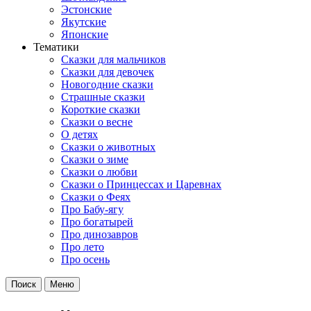
Эстонские
Якутские
Японские
Тематики
Сказки для мальчиков
Сказки для девочек
Новогодние сказки
Страшные сказки
Короткие сказки
Сказки о весне
О детях
Сказки о животных
Сказки о зиме
Сказки о любви
Сказки о Принцессах и Царевнах
Сказки о Феях
Про Бабу-ягу
Про богатырей
Про динозавров
Про лето
Про осень
Поиск
Меню