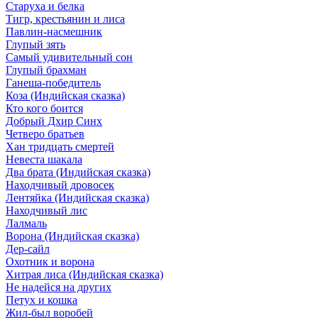
Старуха и белка
Тигр, крестьянин и лиса
Павлин-насмешник
Глупый зять
Самый удивительный сон
Глупый брахман
Ганеша-победитель
Коза (Индийская сказка)
Кто кого боится
Добрый Дхир Синх
Четверо братьев
Хан тридцать смертей
Невеста шакала
Два брата (Индийская сказка)
Находчивый дровосек
Лентяйка (Индийская сказка)
Находчивый лис
Лалмаль
Ворона (Индийская сказка)
Дер-сайл
Охотник и ворона
Хитрая лиса (Индийская сказка)
Не надейся на других
Петух и кошка
Жил-был воробей