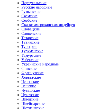
Португальские
Русские народные
Румынские
Саамские
Сербские
Сказки американских индейцев
Словацкие
Словенские
Татарские
Тувинские
Турецкие
Туркменские
Удмуртские
Узбекские
Украинские народные
Финские
Французские
Хорватские
Чеченские
Чешские
Чувашские
Чукотские
Шведские
Швейцарские
Шотландские