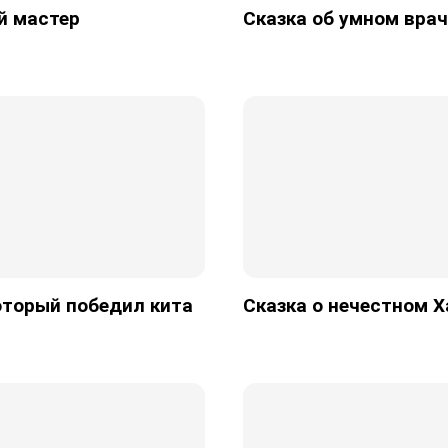
й мастер
Сказка об умном врач
оторый победил кита
Сказка о нечестном Х