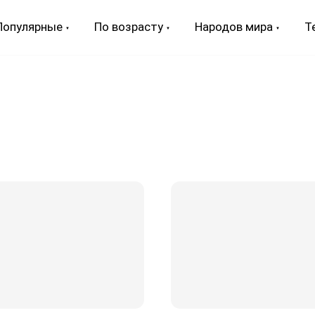
Популярные
По возрасту
Народов мира
Т