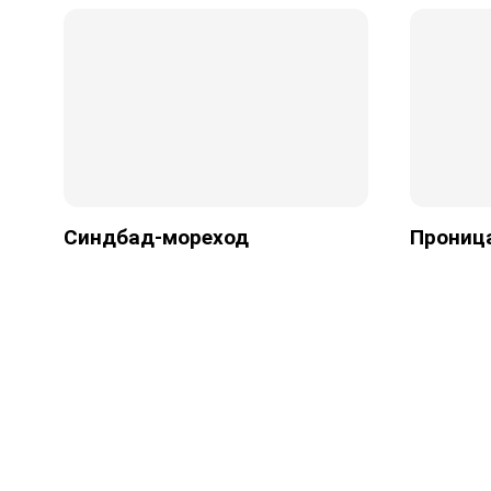
Синдбад-мореход
Прониц