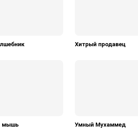
олшебник
Хитрый продавец
и мышь
Умный Мухаммед