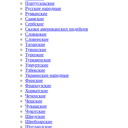
Португальские
Русские народные
Румынские
Саамские
Сербские
Сказки американских индейцев
Словацкие
Словенские
Татарские
Тувинские
Турецкие
Туркменские
Удмуртские
Узбекские
Украинские народные
Финские
Французские
Хорватские
Чеченские
Чешские
Чувашские
Чукотские
Шведские
Швейцарские
Шотландские