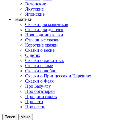
Эстонские
Якутские
Японские
Тематики
Сказки для мальчиков
Сказки для девочек
Новогодние сказки
Страшные сказки
Короткие сказки
Сказки о весне
О детях
Сказки о животных
Сказки о зиме
Сказки о любви
Сказки о Принцессах и Царевнах
Сказки о Феях
Про Бабу-ягу
Про богатырей
Про динозавров
Про лето
Про осень
Поиск
Меню