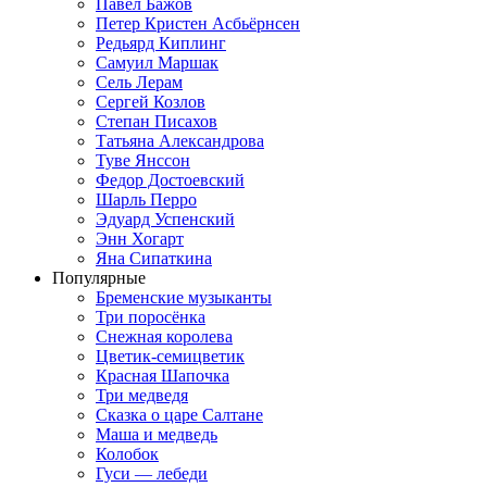
Павел Бажов
Петер Кристен Асбьёрнсен
Редьярд Киплинг
Самуил Маршак
Сель Лерам
Сергей Козлов
Степан Писахов
Татьяна Александрова
Туве Янссон
Федор Достоевский
Шарль Перро
Эдуард Успенский
Энн Хогарт
Яна Сипаткина
Популярные
Бременские музыканты
Три поросёнка
Снежная королева
Цветик-семицветик
Красная Шапочка
Три медведя
Сказка о царе Салтане
Маша и медведь
Колобок
Гуси — лебеди