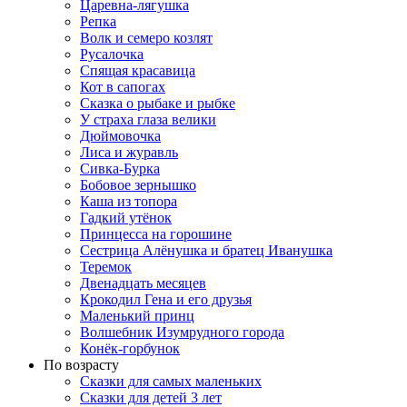
Царевна-лягушка
Репка
Волк и семеро козлят
Русалочка
Спящая красавица
Кот в сапогах
Сказка о рыбаке и рыбке
У страха глаза велики
Дюймовочка
Лиса и журавль
Сивка-Бурка
Бобовое зернышко
Каша из топора
Гадкий утёнок
Принцесса на горошине
Сестрица Алёнушка и братец Иванушка
Теремок
Двенадцать месяцев
Крокодил Гена и его друзья
Маленький принц
Волшебник Изумрудного города
Конёк-горбунок
По возрасту
Сказки для самых маленьких
Сказки для детей 3 лет