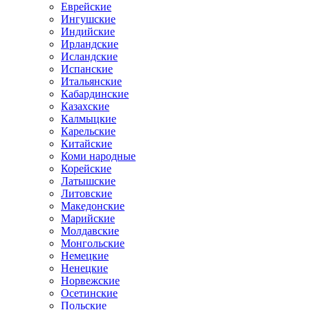
Еврейские
Ингушские
Индийские
Ирландские
Исландские
Испанские
Итальянские
Кабардинские
Казахские
Калмыцкие
Карельские
Китайские
Коми народные
Корейские
Латышские
Литовские
Македонские
Марийские
Молдавские
Монгольские
Немецкие
Ненецкие
Норвежские
Осетинские
Польские