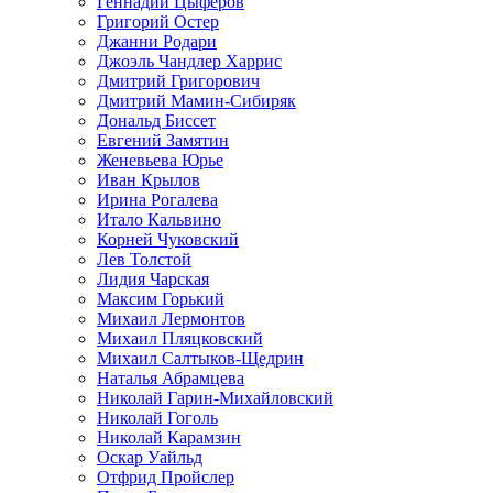
Геннадий Цыферов
Григорий Остер
Джанни Родари
Джоэль Чандлер Харрис
Дмитрий Григорович
Дмитрий Мамин-Сибиряк
Дональд Биссет
Евгений Замятин
Женевьева Юрье
Иван Крылов
Ирина Рогалева
Итало Кальвино
Корней Чуковский
Лев Толстой
Лидия Чарская
Максим Горький
Михаил Лермонтов
Михаил Пляцковский
Михаил Салтыков-Щедрин
Наталья Абрамцева
Николай Гарин-Михайловский
Николай Гоголь
Николай Карамзин
Оскар Уайльд
Отфрид Пройслер