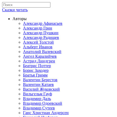
Сказки читать
Авторы
Александр Афанасьев
Александр Грин
Александр Пушкин
Александр Радищев
Алексей Толстой
Альберт Иванов
Анатолий Валевский
Ангел Каралийчев
Астрид Линдгрен
Беатрис Поттер
Борис Заходер
Братья Гримм
Валентин Берестов
Валентин Катаев
Василий Жуковский
Вильгельм Гауф
Владимир Даль
Владимир Одоевский
Владимир Сутеев
Ганс Христиан Андерсен