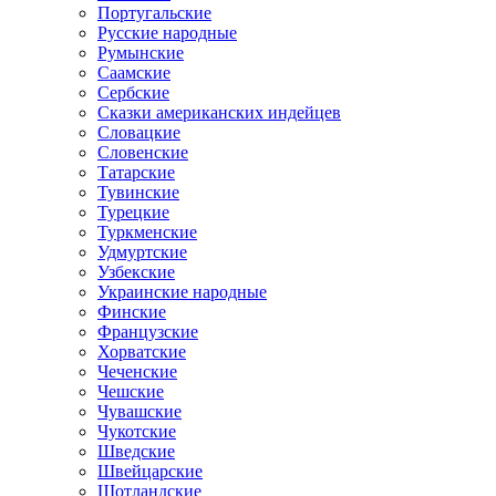
Португальские
Русские народные
Румынские
Саамские
Сербские
Сказки американских индейцев
Словацкие
Словенские
Татарские
Тувинские
Турецкие
Туркменские
Удмуртские
Узбекские
Украинские народные
Финские
Французские
Хорватские
Чеченские
Чешские
Чувашские
Чукотские
Шведские
Швейцарские
Шотландские