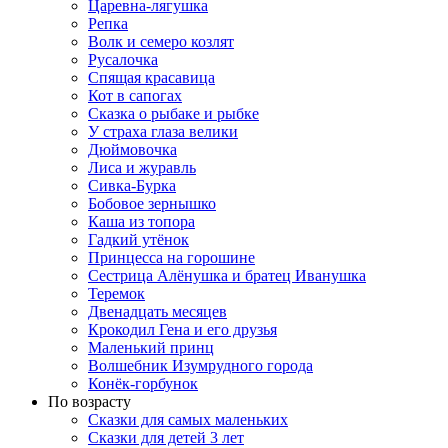
Царевна-лягушка
Репка
Волк и семеро козлят
Русалочка
Спящая красавица
Кот в сапогах
Сказка о рыбаке и рыбке
У страха глаза велики
Дюймовочка
Лиса и журавль
Сивка-Бурка
Бобовое зернышко
Каша из топора
Гадкий утёнок
Принцесса на горошине
Сестрица Алёнушка и братец Иванушка
Теремок
Двенадцать месяцев
Крокодил Гена и его друзья
Маленький принц
Волшебник Изумрудного города
Конёк-горбунок
По возрасту
Сказки для самых маленьких
Сказки для детей 3 лет