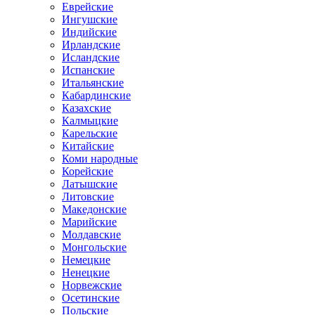
Еврейские
Ингушские
Индийские
Ирландские
Исландские
Испанские
Итальянские
Кабардинские
Казахские
Калмыцкие
Карельские
Китайские
Коми народные
Корейские
Латышские
Литовские
Македонские
Марийские
Молдавские
Монгольские
Немецкие
Ненецкие
Норвежские
Осетинские
Польские