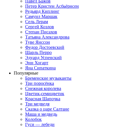
Павел Бажов
Петер Кристен Асбьёрнсен
Редьярд Киплинг
Самуил Маршак
Сель Лерам
Сергей Козлов
Степан Писахов
Татьяна Александрова
Туве Янссон
Федор Достоевский
Шарль Перро
Эдуард Успенский
Энн Хогарт
Яна Сипаткина
Популярные
Бременские музыканты
Три поросёнка
Снежная королева
Цветик-семицветик
Красная Шапочка
Три медведя
Сказка о царе Салтане
Маша и медведь
Колобок
Гуси — лебеди