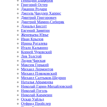
Геннадий Цыферов
Григорий Остер
Джанни Родари
Джоэль Чандлер Харрис
Дмитрий Григорович
Дмитрий Мамин-Сибиряк
Дональд Биссет
Евгений Замятин
Женевьева Юрье
Иван Крылов
Ирина Рогалева
Итало Кальвино
Корней Чуковский
Лев Толстой
Лидия Чарская
Максим Горький
Михаил Лермонтов
Михаил Пляцковский
Михаил Салтыков-Щедрин
Наталья Абрамцева
Николай Гарин-Михайловский
Николай Гоголь
Николай Карамзин
Оскар Уайльд
Отфрид Пройслер