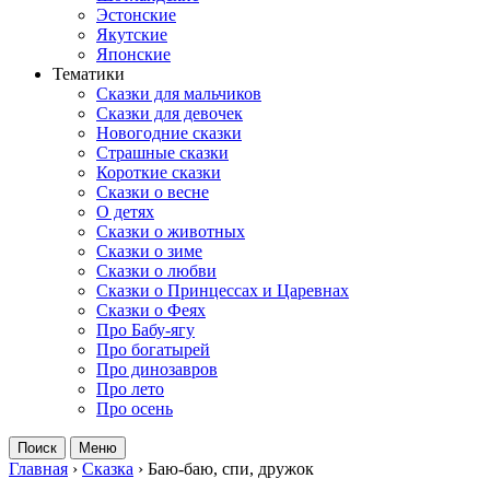
Эстонские
Якутские
Японские
Тематики
Сказки для мальчиков
Сказки для девочек
Новогодние сказки
Страшные сказки
Короткие сказки
Сказки о весне
О детях
Сказки о животных
Сказки о зиме
Сказки о любви
Сказки о Принцессах и Царевнах
Сказки о Феях
Про Бабу-ягу
Про богатырей
Про динозавров
Про лето
Про осень
Поиск
Меню
Главная
›
Сказка
›
Баю-баю, спи, дружок