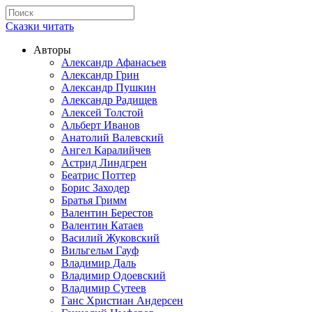
Сказки читать
Авторы
Александр Афанасьев
Александр Грин
Александр Пушкин
Александр Радищев
Алексей Толстой
Альберт Иванов
Анатолий Валевский
Ангел Каралийчев
Астрид Линдгрен
Беатрис Поттер
Борис Заходер
Братья Гримм
Валентин Берестов
Валентин Катаев
Василий Жуковский
Вильгельм Гауф
Владимир Даль
Владимир Одоевский
Владимир Сутеев
Ганс Христиан Андерсен