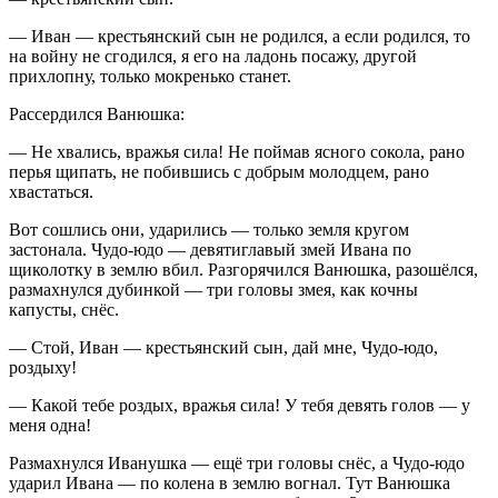
— Иван — крестьянский сын не родился, а если родился, то
на войну не сгодился, я его на ладонь посажу, другой
прихлопну, только мокренько станет.
Рассердился Ванюшка:
— Не хвались, вражья сила! Не поймав ясного сокола, рано
перья щипать, не побившись с добрым молодцем, рано
хвастаться.
Вот сошлись они, ударились — только земля кругом
застонала. Чудо-юдо — девятиглавый змей Ивана по
щиколотку в землю вбил. Разгорячился Ванюшка, разошёлся,
размахнулся дубинкой — три головы змея, как кочны
капусты, снёс.
— Стой, Иван — крестьянский сын, дай мне, Чудо-юдо,
роздыху!
— Какой тебе роздых, вражья сила! У тебя девять голов — у
меня одна!
Размахнулся Иванушка — ещё три головы снёс, а Чудо-юдо
ударил Ивана — по колена в землю вогнал. Тут Ванюшка