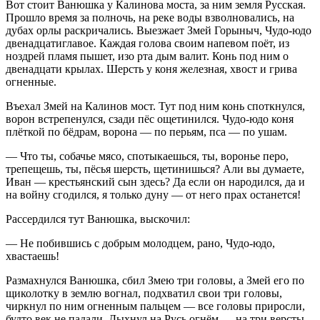
Вот стоит Ванюшка у Калинова моста, за ним земля Русская.
Прошло время за полночь, на реке воды взволновались, на
дубах орлы раскричались. Выезжает Змей Горыныч, Чудо-юдо
двенадцатиглавое. Каждая голова своим напевом поёт, из
ноздрей пламя пышет, изо рта дым валит. Конь под ним о
двенадцати крылах. Шерсть у коня железная, хвост и грива
огненные.
Въехал Змей на Калинов мост. Тут под ним конь споткнулся,
ворон встрепенулся, сзади пёс ощетинился. Чудо-юдо коня
плёткой по бёдрам, ворона — по перьям, пса — по ушам.
— Что ты, собачье мясо, спотыкаешься, ты, воронье перо,
трепещешь, ты, пёсья шерсть, щетинишься? Али вы думаете,
Иван — крестьянский сын здесь? Да если он народился, да и
на войну сгодился, я только дуну — от него прах останется!
Рассердился тут Ванюшка, выскочил:
— Не побившись с добрым молодцем, рано, Чудо-юдо,
хвастаешь!
Размахнулся Ванюшка, сбил Змею три головы, а Змей его по
щиколотку в землю вогнал, подхватил свои три головы,
чиркнул по ним огненным пальцем — все головы приросли,
будто век не падали. Дыхнул на Русь огнём — на три версты