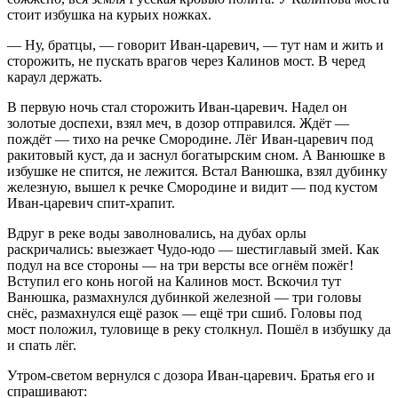
стоит избушка на курьих ножках.
— Ну, братцы, — говорит Иван-царевич, — тут нам и жить и
сторожить, не пускать врагов через Калинов мост. В черед
караул держать.
В первую ночь стал сторожить Иван-царевич. Надел он
золотые доспехи, взял меч, в дозор отправился. Ждёт —
пождёт — тихо на речке Смородине. Лёг Иван-царевич под
ракитовый куст, да и заснул богатырским сном. А Ванюшке в
избушке не спится, не лежится. Встал Ванюшка, взял дубинку
железную, вышел к речке Смородине и видит — под кустом
Иван-царевич спит-храпит.
Вдруг в реке воды заволновались, на дубах орлы
раскричались: выезжает Чудо-юдо — шестиглавый змей. Как
подул на все стороны — на три версты все огнём пожёг!
Вступил его конь ногой на Калинов мост. Вскочил тут
Ванюшка, размахнулся дубинкой железной — три головы
снёс, размахнулся ещё разок — ещё три сшиб. Головы под
мост положил, туловище в реку столкнул. Пошёл в избушку да
и спать лёг.
Утром-светом вернулся с дозора Иван-царевич. Братья его и
спрашивают: