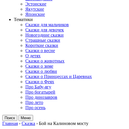
Эстонские
Якутские
Японские
Тематики
Сказки для мальчиков
Сказки для девочек
Новогодние сказки
Страшные сказки
Короткие сказки
Сказки о весне
О детях
Сказки о животных
Сказки о зиме
Сказки о любви
Сказки о Принцессах и Царевнах
Сказки о Феях
Про Бабу-ягу
Про богатырей
Про динозавров
Про лето
Про осень
Поиск
Меню
Главная
›
Сказка
›
Бой на Калиновом мосту