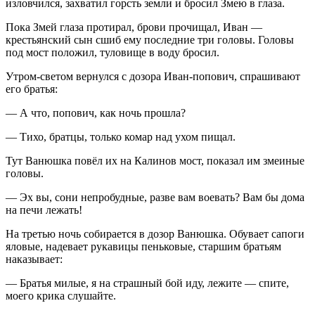
изловчился, захватил горсть земли и бросил Змею в глаза.
Пока Змей глаза протирал, брови прочищал, Иван —
крестьянский сын сшиб ему последние три головы. Головы
под мост положил, туловище в воду бросил.
Утром-светом вернулся с дозора Иван-попович, спрашивают
его братья:
— А что, попович, как ночь прошла?
— Тихо, братцы, только комар над ухом пищал.
Тут Ванюшка повёл их на Калинов мост, показал им змеиные
головы.
— Эх вы, сони непробудные, разве вам воевать? Вам бы дома
на печи лежать!
На третью ночь собирается в дозор Ванюшка. Обувает сапоги
яловые, надевает рукавицы пеньковые, старшим братьям
наказывает:
— Братья милые, я на страшный бой иду, лежите — спите,
моего крика слушайте.