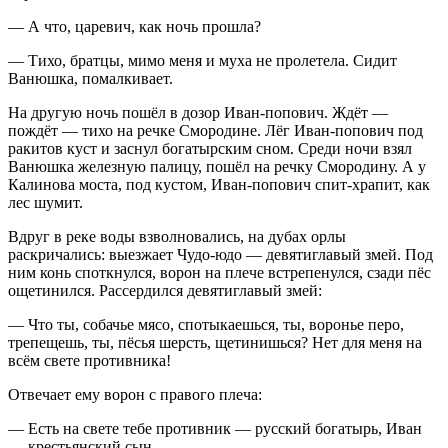
— А что, царевич, как ночь прошла?
— Тихо, братцы, мимо меня и муха не пролетела. Сидит
Ванюшка, помалкивает.
На другую ночь пошёл в дозор Иван-попович. Ждёт —
пождёт — тихо на речке Смородине. Лёг Иван-попович под
ракитов куст и заснул богатырским сном. Среди ночи взял
Ванюшка железную палицу, пошёл на речку Смородину. А у
Калинова моста, под кустом, Иван-попович спит-храпит, как
лес шумит.
Вдруг в реке воды взволновались, на дубах орлы
раскричались: выезжает Чудо-юдо — девятиглавый змей. Под
ним конь споткнулся, ворон на плече встрепенулся, сзади пёс
ощетинился. Рассердился девятиглавый змей:
— Что ты, собачье мясо, спотыкаешься, ты, воронье перо,
трепещешь, ты, пёсья шерсть, щетинишься? Нет для меня на
всём свете противника!
Отвечает ему ворон с правого плеча:
— Есть на свете тебе противник — русский богатырь, Иван
— крестьянский сын.