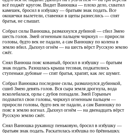
всё поджёг кругом. Видит Ванюшка — плохо дело, схватил
камешек, бросил в избушку — братьям знак подать. Все
окошечки вылетели, ставенки в щепы разнеслись — спят
братья, не слышат.
Собрал силы Ванюшка, размахнулся дубиной — сбил Змею
шесть голов. Змей огненным пальцем чиркнул — приросли
головы, будто век не падали, а сам Ванюшку по колена в
землю вбил. Дыхнул огнём — на шесть вёрст Русскую землю
сжёг.
Снял Ванюша пояс кованый, бросил в избушку — братьям
знак подать. Разошлась крыша тесовая, подкатились
ступеньки дубовые — спят братья, храпят, как лес шумит.
Собрал Ванюшка последние силы, размахнулся дубинкой,
сшиб Змею девять голов. Вся сыра земля дрогнула, вода
всколебалася, орлы с дубов попадали. Змей Горыныч
подхватил свои головы, чиркнул огненным пальцем —
приросли головы, будто век не падали, а сам Ванюшку по
пояс в землю вогнал. Дыхнул огнём — на двенадцать вёрст
Русскую землю сжёг.
Снял Ванюшка рукавицу пеньковую, бросил в избушку —
братьям знак подать. Раскатилась избушка по брёвнышку.