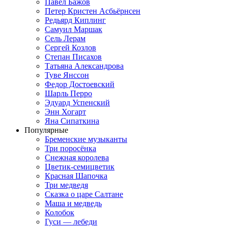
Павел Бажов
Петер Кристен Асбьёрнсен
Редьярд Киплинг
Самуил Маршак
Сель Лерам
Сергей Козлов
Степан Писахов
Татьяна Александрова
Туве Янссон
Федор Достоевский
Шарль Перро
Эдуард Успенский
Энн Хогарт
Яна Сипаткина
Популярные
Бременские музыканты
Три поросёнка
Снежная королева
Цветик-семицветик
Красная Шапочка
Три медведя
Сказка о царе Салтане
Маша и медведь
Колобок
Гуси — лебеди