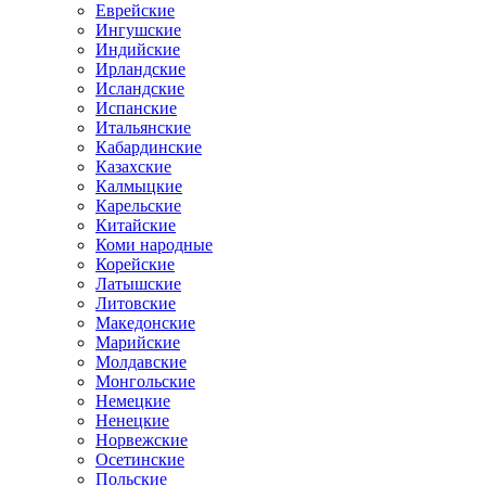
Еврейские
Ингушские
Индийские
Ирландские
Исландские
Испанские
Итальянские
Кабардинские
Казахские
Калмыцкие
Карельские
Китайские
Коми народные
Корейские
Латышские
Литовские
Македонские
Марийские
Молдавские
Монгольские
Немецкие
Ненецкие
Норвежские
Осетинские
Польские