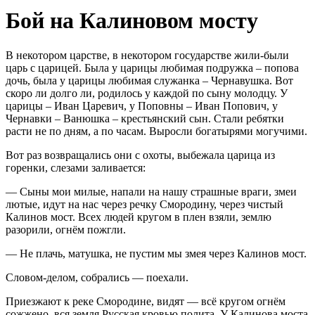
Бой на Калиновом мосту
В некотором царстве, в некотором государстве жили-были
царь с царицей. Была у царицы любимая подружка – попова
дочь, была у царицы любимая служанка – Чернавушка. Вот
скоро ли долго ли, родилось у каждой по сыну молодцу. У
царицы – Иван Царевич, у Поповны – Иван Попович, у
Чернавки – Ванюшка – крестьянский сын. Стали ребятки
расти не по дням, а по часам. Выросли богатырями могучими.
Вот раз возвращались они с охоты, выбежала царица из
горенки, слезами заливается:
— Сыны мои милые, напали на нашу страшные враги, змеи
лютые, идут на нас через речку Смородину, через чистый
Калинов мост. Всех людей кругом в плен взяли, землю
разорили, огнём пожгли.
— Не плачь, матушка, не пустим мы змея через Калинов мост.
Словом-делом, собрались — поехали.
Приезжают к реке Смородине, видят — всё кругом огнём
сожжено, вся земля Русская кровью полита. У Калинова моста