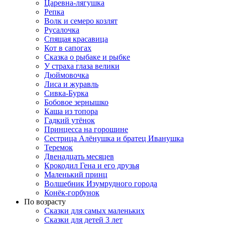
Царевна-лягушка
Репка
Волк и семеро козлят
Русалочка
Спящая красавица
Кот в сапогах
Сказка о рыбаке и рыбке
У страха глаза велики
Дюймовочка
Лиса и журавль
Сивка-Бурка
Бобовое зернышко
Каша из топора
Гадкий утёнок
Принцесса на горошине
Сестрица Алёнушка и братец Иванушка
Теремок
Двенадцать месяцев
Крокодил Гена и его друзья
Маленький принц
Волшебник Изумрудного города
Конёк-горбунок
По возрасту
Сказки для самых маленьких
Сказки для детей 3 лет