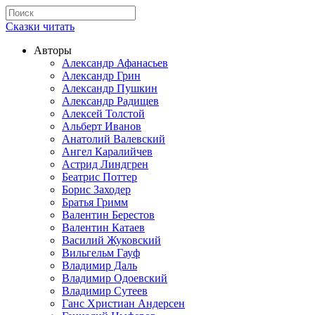
Сказки читать
Авторы
Александр Афанасьев
Александр Грин
Александр Пушкин
Александр Радищев
Алексей Толстой
Альберт Иванов
Анатолий Валевский
Ангел Каралийчев
Астрид Линдгрен
Беатрис Поттер
Борис Заходер
Братья Гримм
Валентин Берестов
Валентин Катаев
Василий Жуковский
Вильгельм Гауф
Владимир Даль
Владимир Одоевский
Владимир Сутеев
Ганс Христиан Андерсен