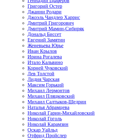
Геннадий Цыферов
Григорий Остер
Джанни Родари
Джоэль Чандлер Харрис
Дмитрий Григорович
Дмитрий Мамин-Сибиряк
Дональд Биссет
Евгений Замятин
Женевьева Юрье
Иван Крылов
Ирина Рогалева
Итало Кальвино
Корней Чуковский
Лев Толстой
Лидия Чарская
Максим Горький
Михаил Лермонтов
Михаил Пляцковский
Михаил Салтыков-Щедрин
Наталья Абрамцева
Николай Гарин-Михайловский
Николай Гоголь
Николай Карамзин
Оскар Уайльд
Отфрид Пройслер