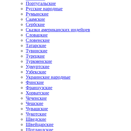
Португальские
Русские народные
Румынские
Саамские
Сербские
Сказки американских индейцев
Словацкие
Словенские
Татарские
Тувинские
Турецкие
Туркменские
Удмуртские
Узбекские
Украинские народные
Финские
Французские
Хорватские
Чеченские
Чешские
Чувашские
Чукотские
Шведские
Швейцарские
Шотландские