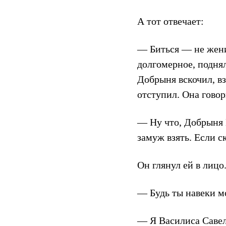
А тот отвечает:
— Биться — не жени
долгомерное, поднял
Добрыня вскочил, вз
отступил. Она говор
— Ну что, Добрыня 
замуж взять. Если с
Он глянул ей в лицо
— Будь ты навеки мо
— Я Василиса Савел