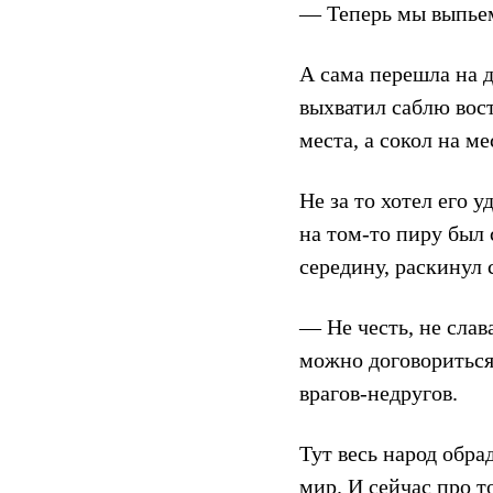
— Теперь мы выпьем
А сама перешла на 
выхватил саблю вост
места, а сокол на ме
Не за то хотел его у
на том-то пиру был
середину, раскинул 
— Не честь, не сла
можно договориться 
врагов-недругов.
Тут весь народ обра
мир. И сейчас про т