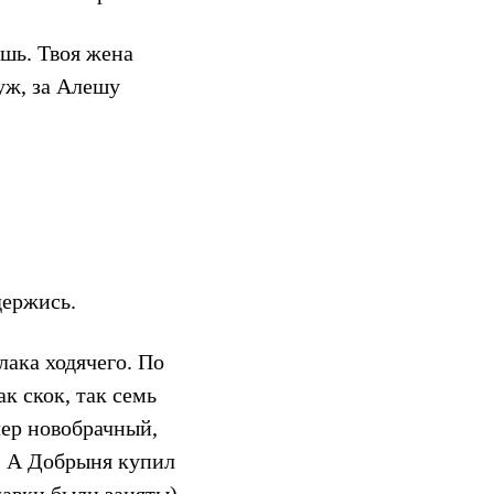
шь. Твоя жена
уж, за Алешу
держись.
лака ходячего. По
к скок, так семь
чер новобрачный,
о. А Добрыня купил