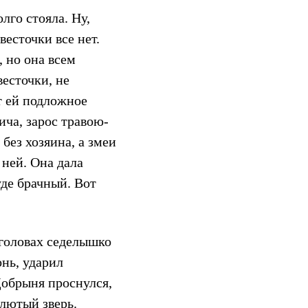
лго стояла. Ну,
весточки все нет.
 но она всем
весточки, не
т ей подложное
ича, зарос травою-
без хозяина, а змеи
 ней. Она дала
уде брачный. Вот
 головах седелышко
онь, ударил
Добрыня проснулся,
 лютый зверь.