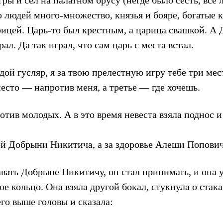
ры и сел на палатном брусу (негде было сесть, все 
 людей много-множество, князья и бояре, богатые к
рицей. Царь-то был крестным, а царица свашкой. А 
ал. Да так играл, что сам царь с места встал.
дой гусляр, я за твою прелестную игру тебе три мес
место — напротив меня, а третье — где хочешь.
ротив молодых. А в это время невеста взяла поднос и
й Добрыни Никитича, а за здоровье Алеши Попович
авать Добрыне Никитичу, он стал принимать, и она у
ое кольцо. Она взяла другой бокал, стукнула о ста
го выше головы и сказала: