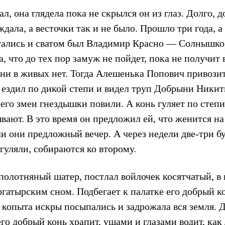
, она глядела пока не скрылся он из глаз. Долго, до
дала, а весточки так и не было. Прошло три года, а 
ались и сватом был Владимир Красно — Солнышко,
а, что до тех пор замуж не пойдет, пока не получит 
ни в живых нет. Тогда Алешенька Попович привози
 ездил по дикой степи и видел труп Добрыни Никит
 его змеи гнездышки повили. А конь гуляет по степи 
ают. В это время он предложил ей, что женится на
ли они предложный вечер. А через недели две-три б
гуляли, собираются ко второму.
полотняный шатер, постлал войлочек косятчатый, в
огатырским сном. Подбегает к палатке его добрый к
 копыта искры посыпались и задрожала вся земля. 
его добрый конь храпит, ушами и глазами водит, как