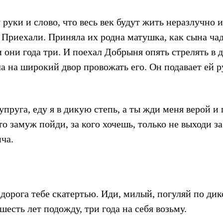
 руки и слово, что весь век будут жить неразлучно 
Приехали. Приняла их родна матушка, как сына чад
они года три. И поехал Добрыня опять стрелять в д
а на широкий двор провожать его. Он подавает ей р
упруга, еду я в дикую степь, а ты жди меня верой и 
 то замуж пойди, за кого хочешь, только не выходи з
ча.
дорога тебе скатертью. Иди, милый, погуляй по дико
шесть лет подожду, три года на себя возьму.