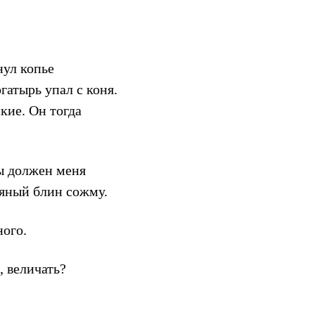
нул копье
гатырь упал с коня.
ские. Он тогда
ты должен меня
сяный блин сожму.
ного.
, величать?