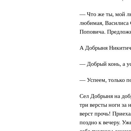
— Что же ты, мой л
любимая, Василиса С
Поповича. Предложн
А Добрыня Никитич
— Добрый конь, а у
— Успеем, только по
Сел Добрыня на добр
три версты ноги за 
верст прочь! Приеха
поздно к вечеру. У