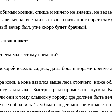
юбимый хозяин, спишь и ничего не знаешь, не ведае
авельевна, выходит за твоего названного брата зам
ый вечер был, уже скоро будет брачный.
 спрашивает:
спеем мы к этому времени?
скорей в седло садись, да за бока шпорами крепче 
а коня, а конь взвился выше леса стоячего, ниже об
ногу закидывал. Быстрые реки промеж ног пускал. Ка
ли они к тому славному городу, где должен быть ве
же все собрались. Там было людей многое множеств