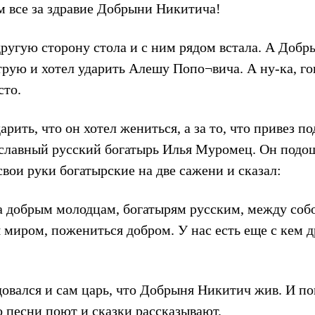
 все за здравие Добрыни Никитича!
другую сторону стола и с ним рядом встала. А Доб
рую и хотел ударить Алешу Попо¬вича. А ну-ка, гов
сто.
дарить, что он хотел жениться, а за то, что привез 
 славный русский богатырь Илья Муромец. Он подош
свои руки богатырские на две сажени и сказал:
ва добрым молодцам, богатырям русским, между собо
миром, пожениться добром. У нас есть еще с кем д
довался и сам царь, что Добрыня Никитич жив. И по
о песни поют и сказки рассказывают.