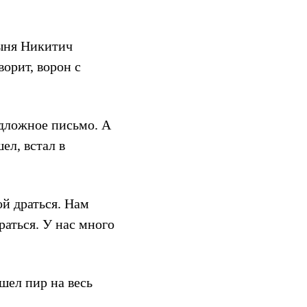
рыня Никитич
орит, ворон с
подложное письмо. А
ел, встал в
й драться. Нам
раться. У нас много
шел пир на весь