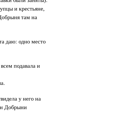
лавки были заняты).
упцы и крестьяне,
Добрыня там на
та даю: одно место
 всем подавала и
а.
видела у него на
кан Добрыни