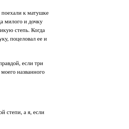
и поехали к матушке
а милого и дочку
икую степь. Когда
уку, поцеловал ее и
правдой, если три
а моего названного
й степи, а я, если