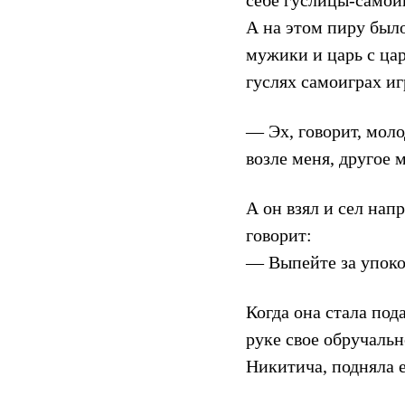
себе гуслицы-самоиг
А на этом пиру было
мужики и царь с ца
гуслях самоиграх игр
— Эх, говорит, моло
возле меня, другое 
А он взял и сел нап
говорит:
— Выпейте за упоко
Когда она стала под
руке свое обручальн
Никитича, подняла е