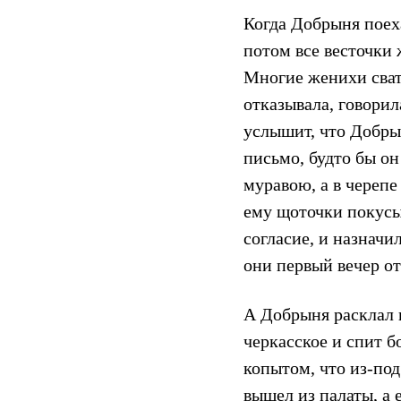
Когда Добрыня поехал
потом все весточки ж
Многие женихи сват
отказывала, говорил
услышит, что Добры
письмо, будто бы он
муравою, а в черепе
ему щоточки покусыв
согласие, и назначи
они первый вечер от
А Добрыня расклал 
черкасское и спит б
копытом, что из-под
вышел из палаты, а 