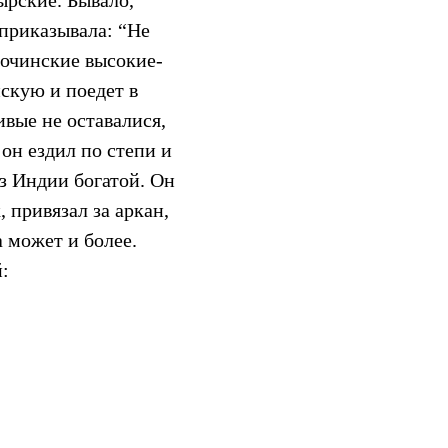
ырские. Бывало,
 приказывала: “Не
рочинские высокие-
скую и поедет в
ивые не оставалися,
он ездил по степи и
з Индии богатой. Он
 привязал за аркан,
а может и более.
: