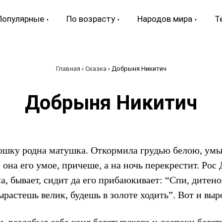
Популярные
По возрасту
Народов мира
Т
Главная
›
Сказка
›
Добрыня Никитич
Добрыня Никитич
шку родна матушка. Откормила грудью белою, умы
она его умое, причеше, а на ночь перекрестит. Ро
на, бывает, сидит да его прибаюкивает: “Спи, дитен
вырастешь велик, будешь в золоте ходить”. Вот и в