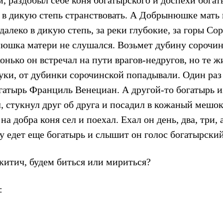
 раздобыл себе коня богатырского и доспехи богат
т в дикую степь странствовать. А Добрынюшке мать
алеко в дикую степь, за реки глубокие, за горы Со
юшка матери не слушался. Возьмет дубину сорочин
онько он встречал на пути врагов-недругов, но те ж
уки, от дубинки сорочинской попадывали. Один раз 
огатырь Франциль Венециан. А другой-то богатырь и
л, стукнул друг об друга и посадил в кожаный мешок,
на добра коня сел и поехал. Ехал он день, два, три, 
у едет еще богатырь и слышит он голос богатырский
итич, будем биться или мириться?
: