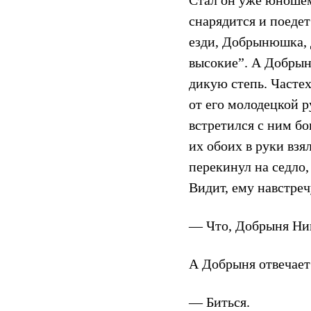
Стал он уже юношем,
снарядится и поеде
езди, Добрынюшка, д
высокие”. А Добрын
дикую степь. Частех
от его молодецкой р
встретился с ним б
их обоих в руки взя
перекинул на седло, 
Видит, ему навстреч
— Что, Добрыня Ник
А Добрыня отвечает
— Биться.