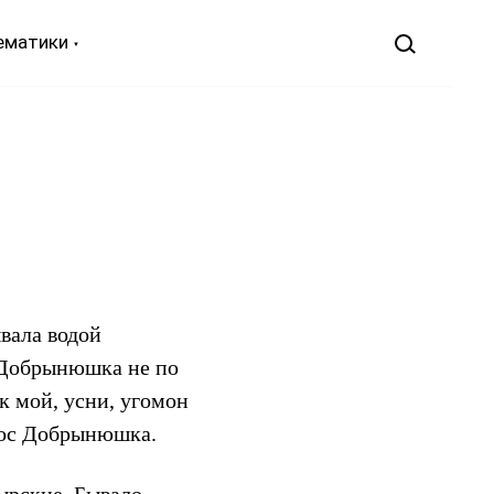
ематики
вала водой
с Добрынюшка не по
ок мой, усни, угомон
ырос Добрынюшка.