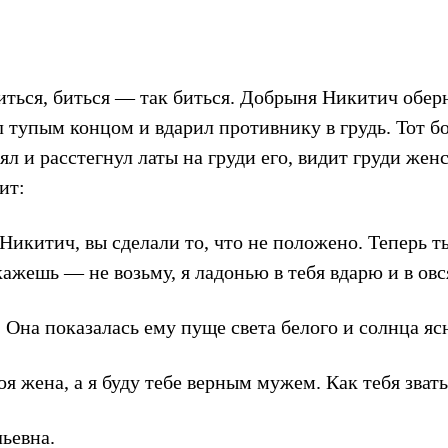
ться, биться — так биться. Добрыня Никитич обер
 тупым концом и вдарил противнику в грудь. Тот бо
ял и расстегнул латы на груди его, видит груди жен
ит:
Никитич, вы сделали то, что не положено. Теперь 
кажешь — не возьму, я ладонью в тебя вдарю и в ов
. Она показалась ему пуще света белого и солнца яс
я жена, а я буду тебе верным мужем. Как тебя звать
ьевна.