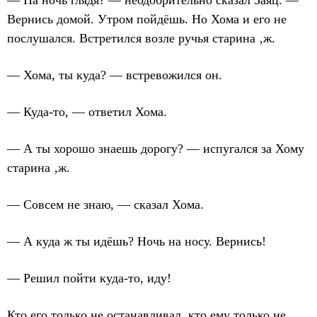
— На ночь глядя? — неодобрительно сказал Заяц. —
Вернись домой. Утром пойдёшь. Но Хома и его не
послушался. Встретился возле ручья старина ‚ж.
— Хома, ты куда? — встревожился он.
— Куда-то, — ответил Хома.
— А ты хорошо знаешь дорогу? — испугался за Хому
старина ‚ж.
— Совсем не знаю, — сказал Хома.
— А куда ж ты идёшь? Ночь на носу. Вернись!
— Решил пойти куда-то, иду!
Кто его только не останавливал, кто ему только не