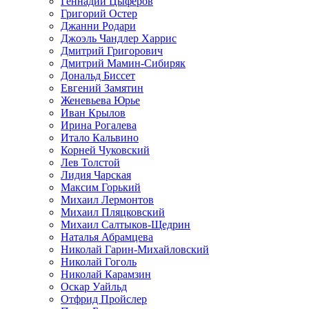
Геннадий Цыферов
Григорий Остер
Джанни Родари
Джоэль Чандлер Харрис
Дмитрий Григорович
Дмитрий Мамин-Сибиряк
Дональд Биссет
Евгений Замятин
Женевьева Юрье
Иван Крылов
Ирина Рогалева
Итало Кальвино
Корней Чуковский
Лев Толстой
Лидия Чарская
Максим Горький
Михаил Лермонтов
Михаил Пляцковский
Михаил Салтыков-Щедрин
Наталья Абрамцева
Николай Гарин-Михайловский
Николай Гоголь
Николай Карамзин
Оскар Уайльд
Отфрид Пройслер