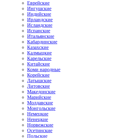
Еврейские
Ингушские
Индийские
Ирландские
Исландские
Испанские
Итальянские
Кабардинские
Казахские
Калмыцкие
Карельские
Китайские
Коми народные
Корейские
Латышские
Литовские
Македонские
Марийские
Молдавские
Монгольские
Немецкие
Ненецкие
Норвежские
Осетинские
Польские