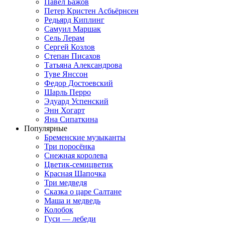
Павел Бажов
Петер Кристен Асбьёрнсен
Редьярд Киплинг
Самуил Маршак
Сель Лерам
Сергей Козлов
Степан Писахов
Татьяна Александрова
Туве Янссон
Федор Достоевский
Шарль Перро
Эдуард Успенский
Энн Хогарт
Яна Сипаткина
Популярные
Бременские музыканты
Три поросёнка
Снежная королева
Цветик-семицветик
Красная Шапочка
Три медведя
Сказка о царе Салтане
Маша и медведь
Колобок
Гуси — лебеди