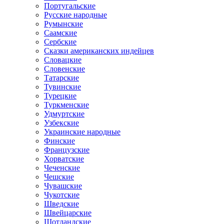
Португальские
Русские народные
Румынские
Саамские
Сербские
Сказки американских индейцев
Словацкие
Словенские
Татарские
Тувинские
Турецкие
Туркменские
Удмуртские
Узбекские
Украинские народные
Финские
Французские
Хорватские
Чеченские
Чешские
Чувашские
Чукотские
Шведские
Швейцарские
Шотландские