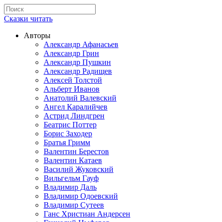
Сказки читать
Авторы
Александр Афанасьев
Александр Грин
Александр Пушкин
Александр Радищев
Алексей Толстой
Альберт Иванов
Анатолий Валевский
Ангел Каралийчев
Астрид Линдгрен
Беатрис Поттер
Борис Заходер
Братья Гримм
Валентин Берестов
Валентин Катаев
Василий Жуковский
Вильгельм Гауф
Владимир Даль
Владимир Одоевский
Владимир Сутеев
Ганс Христиан Андерсен