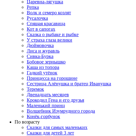
Царевна-лягушка
Репка
Волк и семеро козлят
Русалочка
Спящая красавица
Кот в сапогах
Сказка о рыбаке и рыбке
У страха глаза велики
Дюймовочка
Лиса и журавль
Сивка-Бурка
Бобовое зернышко
Каша из топора
Гадкий утёнок
Принцесса на горошине
Сестрица Алёнушка и братец Иванушка
Теремок
Двенадцать месяцев
Крокодил Гена и его друзья
Маленький принц
Волшебник Изумрудного города
Конёк-горбунок
По возрасту
Сказки для самых маленьких
Сказки для детей 3 лет