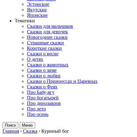
Эстонские
Якутские
Японские
Тематики
Сказки для мальчиков
Сказки для девочек
Новогодние сказки
Страшные сказки
Короткие сказки
Сказки о весне
О детях
Сказки о животных
Сказки о зиме
Сказки о любви
Сказки о Принцессах и Царевнах
Сказки о Феях
Про Бабу-ягу
Про богатырей
Про динозавров
Про лето
Про осень
Поиск
Меню
Главная
›
Сказка
›
Куриный бог