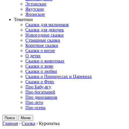
Эстонские
Якутские
Японские
Тематики
Сказки для мальчиков
Сказки для девочек
Новогодние сказки
Страшные сказки
Короткие сказки
Сказки о весне
О детях
Сказки о животных
Сказки о зиме
Сказки о любви
Сказки о Принцессах и Царевнах
Сказки о Феях
Про Бабу-ягу
Про богатырей
Про динозавров
Про лето
Про осень
Поиск
Меню
Главная
›
Сказка
›
Куропатка