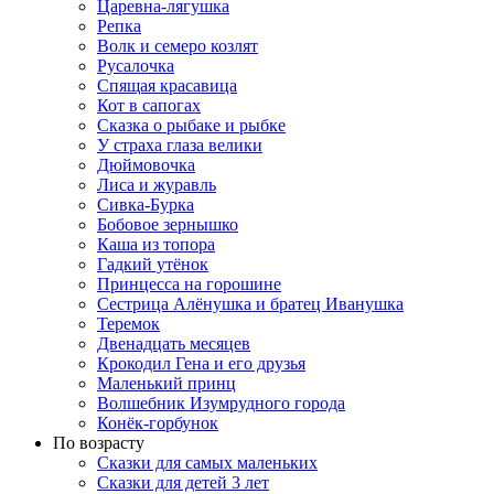
Царевна-лягушка
Репка
Волк и семеро козлят
Русалочка
Спящая красавица
Кот в сапогах
Сказка о рыбаке и рыбке
У страха глаза велики
Дюймовочка
Лиса и журавль
Сивка-Бурка
Бобовое зернышко
Каша из топора
Гадкий утёнок
Принцесса на горошине
Сестрица Алёнушка и братец Иванушка
Теремок
Двенадцать месяцев
Крокодил Гена и его друзья
Маленький принц
Волшебник Изумрудного города
Конёк-горбунок
По возрасту
Сказки для самых маленьких
Сказки для детей 3 лет