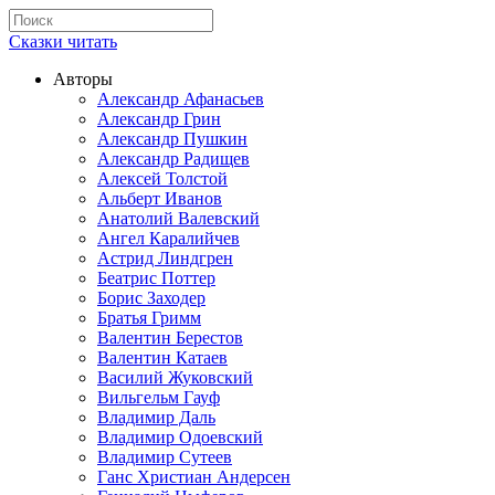
Сказки читать
Авторы
Александр Афанасьев
Александр Грин
Александр Пушкин
Александр Радищев
Алексей Толстой
Альберт Иванов
Анатолий Валевский
Ангел Каралийчев
Астрид Линдгрен
Беатрис Поттер
Борис Заходер
Братья Гримм
Валентин Берестов
Валентин Катаев
Василий Жуковский
Вильгельм Гауф
Владимир Даль
Владимир Одоевский
Владимир Сутеев
Ганс Христиан Андерсен