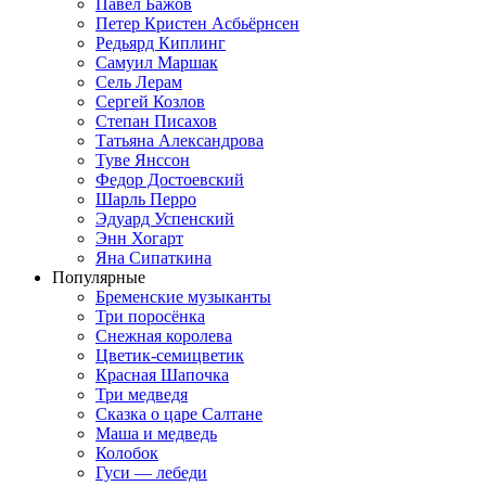
Павел Бажов
Петер Кристен Асбьёрнсен
Редьярд Киплинг
Самуил Маршак
Сель Лерам
Сергей Козлов
Степан Писахов
Татьяна Александрова
Туве Янссон
Федор Достоевский
Шарль Перро
Эдуард Успенский
Энн Хогарт
Яна Сипаткина
Популярные
Бременские музыканты
Три поросёнка
Снежная королева
Цветик-семицветик
Красная Шапочка
Три медведя
Сказка о царе Салтане
Маша и медведь
Колобок
Гуси — лебеди