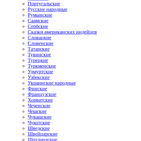
Португальские
Русские народные
Румынские
Саамские
Сербские
Сказки американских индейцев
Словацкие
Словенские
Татарские
Тувинские
Турецкие
Туркменские
Удмуртские
Узбекские
Украинские народные
Финские
Французские
Хорватские
Чеченские
Чешские
Чувашские
Чукотские
Шведские
Швейцарские
Шотландские