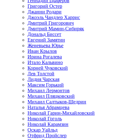
Геннадий Цыферов
Григорий Остер
Джанни Родари
Джоэль Чандлер Харрис
Дмитрий Григорович
Дмитрий Мамин-Сибиряк
Дональд Биссет
Евгений Замятин
Женевьева Юрье
Иван Крылов
Ирина Рогалева
Итало Кальвино
Корней Чуковский
Лев Толстой
Лидия Чарская
Максим Горький
Михаил Лермонтов
Михаил Пляцковский
Михаил Салтыков-Щедрин
Наталья Абрамцева
Николай Гарин-Михайловский
Николай Гоголь
Николай Карамзин
Оскар Уайльд
Отфрид Пройслер