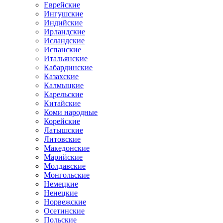
Еврейские
Ингушские
Индийские
Ирландские
Исландские
Испанские
Итальянские
Кабардинские
Казахские
Калмыцкие
Карельские
Китайские
Коми народные
Корейские
Латышские
Литовские
Македонские
Марийские
Молдавские
Монгольские
Немецкие
Ненецкие
Норвежские
Осетинские
Польские