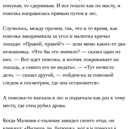
понукая, то сдерживая. И все пошло как по маслу, и
повозка направилась прямым путем в лес.
Случилось, между прочим, так, что в то время, как
повозка заворачивала за угол и малютка кричал
лошади: «Правей, правей!» — шли мимо каких-то два
незнакомца. «Что бы это значило? — сказал один из
них. — Вот идет повозка, и возчик покрикивает на
лошадь, а самого его не видать». — «Тут нечисто
дело, — сказал другой, — пойдем-ка за повозкой
следом и посмотрим, где она остановится».
А повозка-то въехала в лес и подъехала как раз к тому
месту, где отец рубил дрова.
Когда Мальчик-с-пальчик завидел своего отца, он
крикнул: «Видишь ли, батюшка, вот я и приехал к