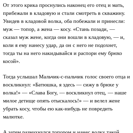
От этого крика проснулись наконец его отец и мать,
прибежали в кладовую и стали смотреть в скважину.
Увидев в кладовой волка, оба побежали и принесли:
муж — топор, а жена — косу. «Стань позади, —
сказал муж жене, когда они вошли в кладовую, — и,
коли я ему нанесу удар, да он с него не подохнет,
тогда ты на него накидывайся и распори ему брюхо
косой».
Тогда услышал Мальчик-с-пальчик голос своего отца и
воскликнул: «Батюшка, я здесь — сижу в брюхе у
волка!» — «Слава Богу, — воскликнул отец, — наше
милое детище опять отыскалось!» — и велел жене
убрать косу, чтобы ею как-нибудь не повредить
малютке.
А затем размахнулся топором и нанес волку такой