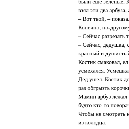
были еще зеленые, К
взял эти два арбуза,
– Вот твой, – показа
Конечно, по-другому
– Сейчас разрезать 
– Сейчас, дедушка, 
красный и душисты
Костик смаковал, ел
усмехался. Усмешка 
Дед ушел. Костик до
раз обгрызть корочк
Мамин арбуз лежал н
будто кто-то поворач
Чтобы не смотреть н
из колодца.