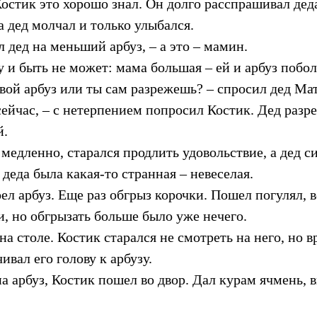
остик это хорошо знал. Он долго расспрашивал деда
 а дед молчал и только улыбался.
л дед на меньший арбуз, – а это – мамин.
 и быть не может: мама большая – ей и арбуз побо
твой арбуз или ты сам разрежешь? – спросил дед Ма
сейчас, – с нетерпением попросил Костик. Дед разре
й.
 медленно, старался продлить удовольствие, а дед с
деда была какая-то странная – невеселая.
ел арбуз. Еще раз обгрыз корочки. Пошел погулял, 
и, но обгрызать больше было уже нечего.
а столе. Костик старался не смотреть на него, но 
ивал его голову к арбузу.
а арбуз, Костик пошел во двор. Дал курам ячмень, 