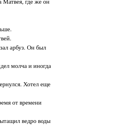
 Матвея, где же он
льше.
твей.
зал арбуз. Он был
идел молча и иногда
вернулся. Хотел еще
время от времени
вытащил ведро воды