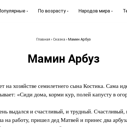
Популярные
По возрасту
Народов мира
Т
Главная
›
Сказка
›
Мамин Арбуз
Мамин Арбуз
т на хозяйстве семилетнего сына Костика. Сама ид
зывает: «Сиди дома, корми кур, полей капусту в огор
ень выдался и счастливый, и трудный. Счастливый, 
а на работу, пришел дед Матвей и принес два арбуз