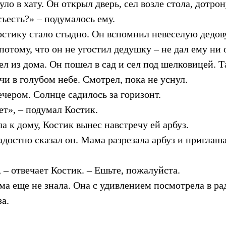
ло в хату. Он открыл дверь, сел возле стола, дотрон
ъесть?» – подумалось ему.
остику стало стыдно. Он вспомнил невеселую дедов
потому, что он не угостил дедушку – не дал ему ни 
л из дома. Он пошел в сад и сел под шелковицей. Т
чи в голубом небе. Смотрел, пока не уснул.
чером. Солнце садилось за горизонт.
т», – подумал Костик.
а к дому, Костик вынес навстречу ей арбуз.
радостно сказал он. Мама разрезала арбуз и приглаша
, – отвечает Костик. – Ешьте, пожалуйста.
а еще не знала. Она с удивлением посмотрела в ра
за.