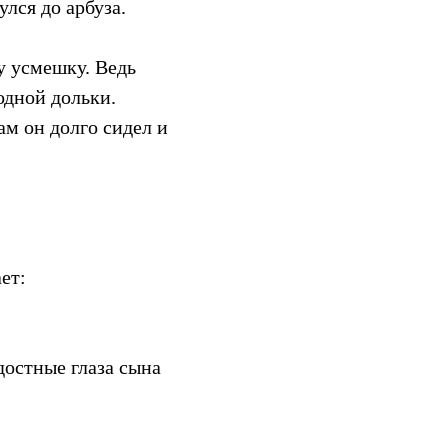
улся до арбуза.
у усмешку. Ведь
одной дольки.
ам он долго сидел и
ет:
достные глаза сына