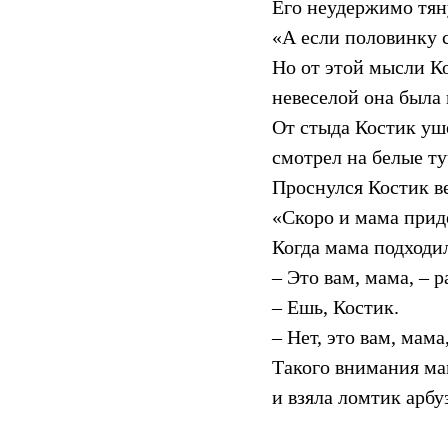
Его неудержимо тяну
«А если половинку с
Но от этой мысли К
невеселой она была 
От стыда Костик уше
смотрел на белые ту
Проснулся Костик ве
«Скоро и мама приде
Когда мама подходил
– Это вам, мама, – 
– Ешь, Костик.
– Нет, это вам, мама
Такого внимания мам
и взяла ломтик арбу