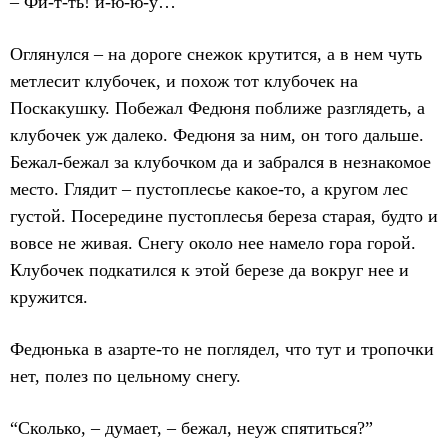
– Фи-т-ть! й-ю-ю-у…
Оглянулся – на дороге снежок крутится, а в нем чуть
метлесит клубочек, и похож тот клубочек на
Поскакушку. Побежал Федюня поближе разглядеть, а
клубочек уж далеко. Федюня за ним, он того дальше.
Бежал-бежал за клубочком да и забрался в незнакомое
место. Глядит – пустоплесье какое-то, а кругом лес
густой. Посередине пустоплесья береза старая, будто и
вовсе не живая. Снегу около нее намело гора горой.
Клубочек подкатился к этой березе да вокруг нее и
кружится.
Федюнька в азарте-то не поглядел, что тут и тропочки
нет, полез по цельному снегу.
“Сколько, – думает, – бежал, неуж спятиться?”