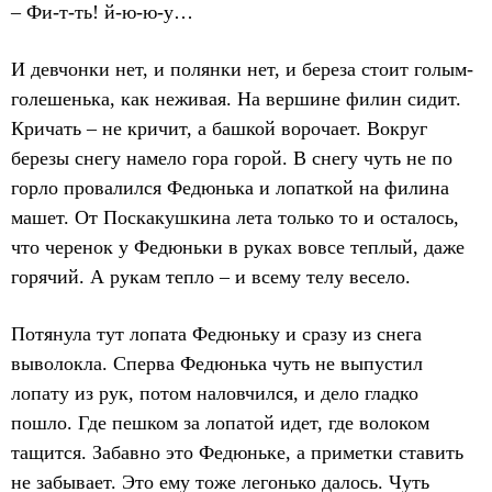
– Фи-т-ть! й-ю-ю-у…
И девчонки нет, и полянки нет, и береза стоит голым-
голешенька, как неживая. На вершине филин сидит.
Кричать – не кричит, а башкой ворочает. Вокруг
березы снегу намело гора горой. В снегу чуть не по
горло провалился Федюнька и лопаткой на филина
машет. От Поскакушкина лета только то и осталось,
что черенок у Федюньки в руках вовсе теплый, даже
горячий. А рукам тепло – и всему телу весело.
Потянула тут лопата Федюньку и сразу из снега
выволокла. Сперва Федюнька чуть не выпустил
лопату из рук, потом наловчился, и дело гладко
пошло. Где пешком за лопатой идет, где волоком
тащится. Забавно это Федюньке, а приметки ставить
не забывает. Это ему тоже легонько далось. Чуть