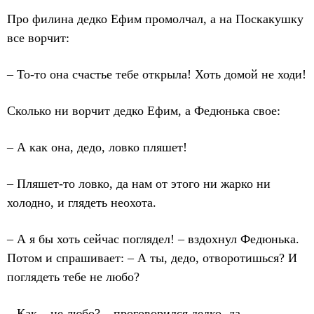
Про филина дедко Ефим промолчал, а на Поскакушку
все ворчит:
– То-то она счастье тебе открыла! Хоть домой не ходи!
Сколько ни ворчит дедко Ефим, а Федюнька свое:
– А как она, дедо, ловко пляшет!
– Пляшет-то ловко, да нам от этого ни жарко ни
холодно, и глядеть неохота.
– А я бы хоть сейчас поглядел! – вздохнул Федюнька.
Потом и спрашивает: – А ты, дедо, отворотишься? И
поглядеть тебе не любо?
– Как – не любо? – проговорился дедко, да