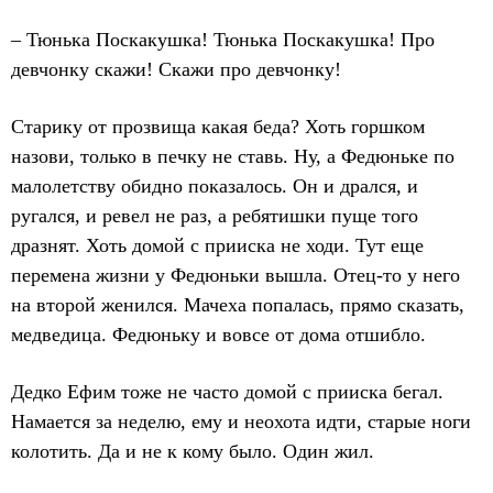
– Тюнька Поскакушка! Тюнька Поскакушка! Про
девчонку скажи! Скажи про девчонку!
Старику от прозвища какая беда? Хоть горшком
назови, только в печку не ставь. Ну, а Федюньке по
малолетству обидно показалось. Он и дрался, и
ругался, и ревел не раз, а ребятишки пуще того
дразнят. Хоть домой с прииска не ходи. Тут еще
перемена жизни у Федюньки вышла. Отец-то у него
на второй женился. Мачеха попалась, прямо сказать,
медведица. Федюньку и вовсе от дома отшибло.
Дедко Ефим тоже не часто домой с прииска бегал.
Намается за неделю, ему и неохота идти, старые ноги
колотить. Да и не к кому было. Один жил.