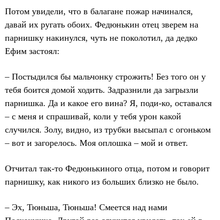
Потом увидели, что в балагане пожар начинался,
давай их ругать обоих. Федюнькин отец зверем на
парнишку накинулся, чуть не поколотил, да дедко
Ефим застоял:
– Постыдился бы мальчонку строжить! Без того он у
тебя боится домой ходить. Задразнили да загрызли
парнишка. Да и какое его вина? Я, поди-ко, оставался
– с меня и спрашивай, коли у тебя урон какой
случился. Золу, видно, из трубки высыпал с огоньком
– вот и загорелось. Моя оплошка – мой и ответ.
Отчитал так-то Федюнькиного отца, потом и говорит
парнишку, как никого из больших близко не было.
– Эх, Тюньша, Тюньша! Смеется над нами