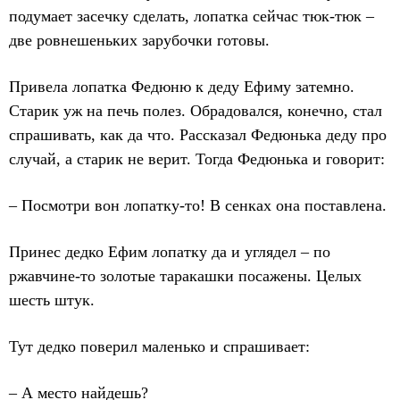
подумает засечку сделать, лопатка сейчас тюк-тюк –
две ровнешеньких зарубочки готовы.
Привела лопатка Федюню к деду Ефиму затемно.
Старик уж на печь полез. Обрадовался, конечно, стал
спрашивать, как да что. Рассказал Федюнька деду про
случай, а старик не верит. Тогда Федюнька и говорит:
– Посмотри вон лопатку-то! В сенках она поставлена.
Принес дедко Ефим лопатку да и углядел – по
ржавчине-то золотые таракашки посажены. Целых
шесть штук.
Тут дедко поверил маленько и спрашивает:
– А место найдешь?