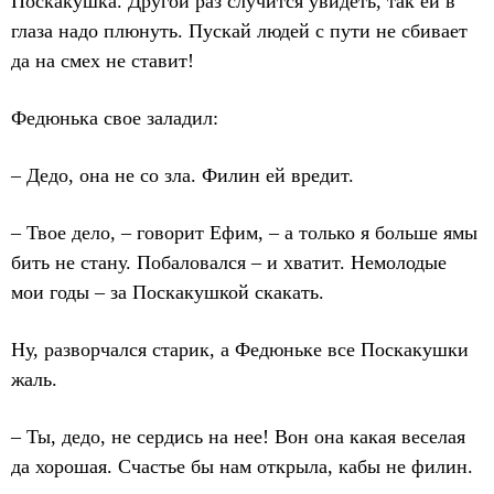
Поскакушка. Другой раз случится увидеть, так ей в
глаза надо плюнуть. Пускай людей с пути не сбивает
да на смех не ставит!
Федюнька свое заладил:
– Дедо, она не со зла. Филин ей вредит.
– Твое дело, – говорит Ефим, – а только я больше ямы
бить не стану. Побаловался – и хватит. Немолодые
мои годы – за Поскакушкой скакать.
Ну, разворчался старик, а Федюньке все Поскакушки
жаль.
– Ты, дедо, не сердись на нее! Вон она какая веселая
да хорошая. Счастье бы нам открыла, кабы не филин.