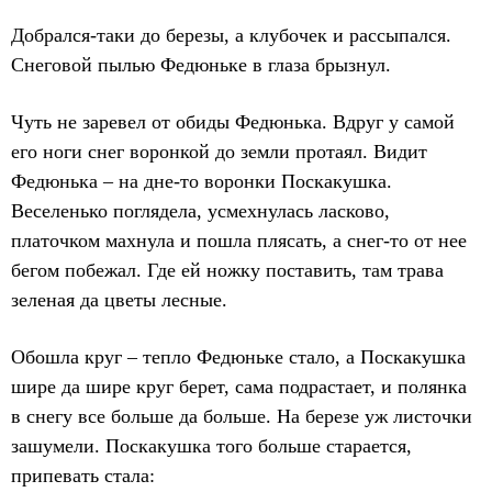
Добрался-таки до березы, а клубочек и рассыпался.
Снеговой пылью Федюньке в глаза брызнул.
Чуть не заревел от обиды Федюнька. Вдруг у самой
его ноги снег воронкой до земли протаял. Видит
Федюнька – на дне-то воронки Поскакушка.
Веселенько поглядела, усмехнулась ласково,
платочком махнула и пошла плясать, а снег-то от нее
бегом побежал. Где ей ножку поставить, там трава
зеленая да цветы лесные.
Обошла круг – тепло Федюньке стало, а Поскакушка
шире да шире круг берет, сама подрастает, и полянка
в снегу все больше да больше. На березе уж листочки
зашумели. Поскакушка того больше старается,
припевать стала: