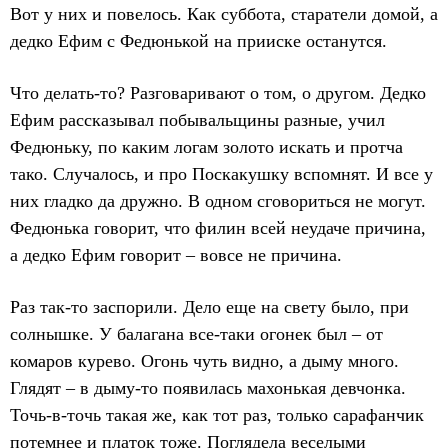
Вот у них и повелось. Как суббота, старатели домой, а
дедко Ефим с Федюнькой на прииске останутся.
Что делать-то? Разговаривают о том, о другом. Дедко
Ефим рассказывал побывальщины разные, учил
Федюньку, по каким логам золото искать и протча
тако. Случалось, и про Поскакушку вспомнят. И все у
них гладко да дружно. В одном сговориться не могут.
Федюнька говорит, что филин всей неудаче причина,
а дедко Ефим говорит – вовсе не причина.
Раз так-то заспорили. Дело еще на свету было, при
солнышке. У балагана все-таки огонек был – от
комаров курево. Огонь чуть видно, а дыму много.
Глядят – в дыму-то появилась махонькая девчонка.
Точь-в-точь такая же, как тот раз, только сарафанчик
потемнее и платок тоже. Поглядела веселыми