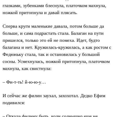
глазками, зубенками блеснула, платочком махнула,
ножкой притопнула и давай плясать.
Сперва круги маленькие давала, потом больше да
больше, и сама подрастать стала. Балаган на пути
пришелся, только это ей не помеха. Идет, будто
балагана и нет. Кружилась-кружилась, а как ростом с
Федюньку стала, так и остановилась у большой
сосны. Усмехнулась, ножкой притопнула, платочком
махнула, как свистнула:
– Фи-т-ть! й-ю-ю-у…
И сейчас же филин заухал, захохотал. Дедко Ефим
подивился:
– Откуда филину быть, коли солнышко еще не