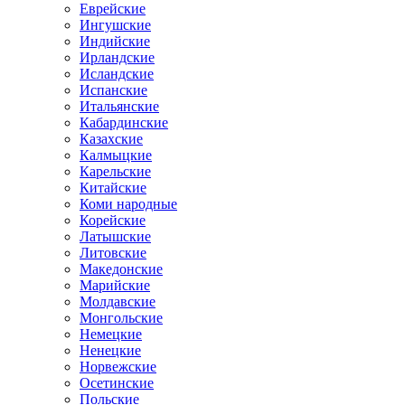
Еврейские
Ингушские
Индийские
Ирландские
Исландские
Испанские
Итальянские
Кабардинские
Казахские
Калмыцкие
Карельские
Китайские
Коми народные
Корейские
Латышские
Литовские
Македонские
Марийские
Молдавские
Монгольские
Немецкие
Ненецкие
Норвежские
Осетинские
Польские