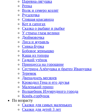
Царевна-лягушка
Репка
Волк и семеро козлят
Русалочка
Спящая красавица
Кот в сапогах
Сказка о рыбаке и рыбке
У страха глаза велики
Дюймовочка
Лиса и журавль
Сивка-Бурка
Бобовое зернышко
Каша из топора
Гадкий утёнок
Принцесса на горошине
Сестрица Алёнушка и братец Иванушка
Теремок
Двенадцать месяцев
Крокодил Гена и его друзья
Маленький принц
Волшебник Изумрудного города
Конёк-горбунок
По возрасту
Сказки для самых маленьких
Сказки для детей 3 лет