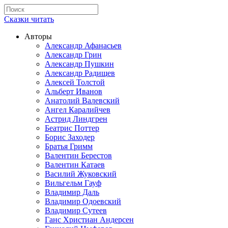
Сказки читать
Авторы
Александр Афанасьев
Александр Грин
Александр Пушкин
Александр Радищев
Алексей Толстой
Альберт Иванов
Анатолий Валевский
Ангел Каралийчев
Астрид Линдгрен
Беатрис Поттер
Борис Заходер
Братья Гримм
Валентин Берестов
Валентин Катаев
Василий Жуковский
Вильгельм Гауф
Владимир Даль
Владимир Одоевский
Владимир Сутеев
Ганс Христиан Андерсен