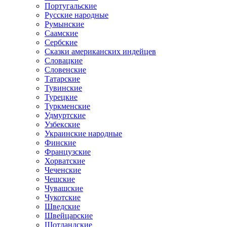
Португальские
Русские народные
Румынские
Саамские
Сербские
Сказки американских индейцев
Словацкие
Словенские
Татарские
Тувинские
Турецкие
Туркменские
Удмуртские
Узбекские
Украинские народные
Финские
Французские
Хорватские
Чеченские
Чешские
Чувашские
Чукотские
Шведские
Швейцарские
Шотландские