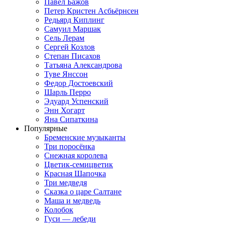
Павел Бажов
Петер Кристен Асбьёрнсен
Редьярд Киплинг
Самуил Маршак
Сель Лерам
Сергей Козлов
Степан Писахов
Татьяна Александрова
Туве Янссон
Федор Достоевский
Шарль Перро
Эдуард Успенский
Энн Хогарт
Яна Сипаткина
Популярные
Бременские музыканты
Три поросёнка
Снежная королева
Цветик-семицветик
Красная Шапочка
Три медведя
Сказка о царе Салтане
Маша и медведь
Колобок
Гуси — лебеди