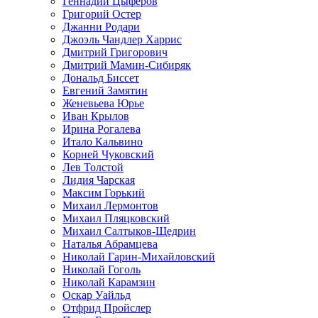
Геннадий Цыферов
Григорий Остер
Джанни Родари
Джоэль Чандлер Харрис
Дмитрий Григорович
Дмитрий Мамин-Сибиряк
Дональд Биссет
Евгений Замятин
Женевьева Юрье
Иван Крылов
Ирина Рогалева
Итало Кальвино
Корней Чуковский
Лев Толстой
Лидия Чарская
Максим Горький
Михаил Лермонтов
Михаил Пляцковский
Михаил Салтыков-Щедрин
Наталья Абрамцева
Николай Гарин-Михайловский
Николай Гоголь
Николай Карамзин
Оскар Уайльд
Отфрид Пройслер