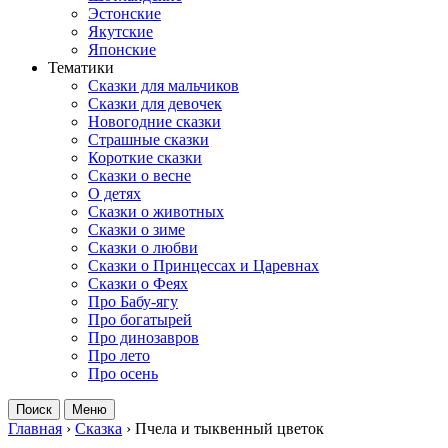
Эстонские
Якутские
Японские
Тематики
Сказки для мальчиков
Сказки для девочек
Новогодние сказки
Страшные сказки
Короткие сказки
Сказки о весне
О детях
Сказки о животных
Сказки о зиме
Сказки о любви
Сказки о Принцессах и Царевнах
Сказки о Феях
Про Бабу-ягу
Про богатырей
Про динозавров
Про лето
Про осень
Поиск
Меню
Главная
›
Сказка
›
Пчела и тыквенный цветок