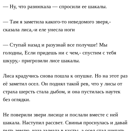
— Ну, что разнюхала — спросили ее шакалы.
— Там я заметила какого-то неведомого зверя,-
сказала лиса,-и еле унесла ноги
— Ступай назад и разузнай все получше! Мы
голодны, Если придешь ни с чем,- спустим с тебя
шкуру,- пригрозили лисе шакалы.
Лиса крадучись снова пошла к опушке. Но на этот раз
её заметил осел. Он поднял такой рев, что у лисы от
страха шерсть стала дыбом, и она пустилась наутек
без оглядки.
Не поверили звери лисице и послали вместе с ней
шакала. Наступил рассвет. Свинья проснулась и давай
рыть землю, коза залезла в кусты, а осел стал щипать