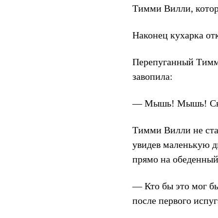
Тимми Вилли, котор
Наконец кухарка отк
Перепуганный Тимми
завопила:
— Мышь! Мышь! Скор
Тимми Вилли не стал
увидев маленькую ды
прямо на обеденный 
— Кто бы это мог б
после первого испуг