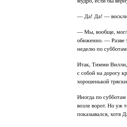
мудро, если бы вер
— Да! Да! — воскл
— Мы, вообще, могл
обиженно. — Разве 
неделю по субботам
Итак, Тимми Вилли,
с собой на дорогу 
хорошенькой тряски,
Иногда по субботам
возле ворот. Но уж 
показывался, хотя 