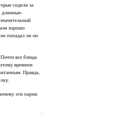
орые сидели за
х длинные-
езначительный
шком хорошо
 не попадал ли он
 Почти все блюда
 этому времени
питанным. Правда,
лку.
почему эти парни