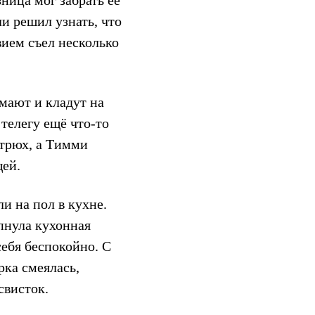
зница мог забрать её
и решил узнать, что
вием съел несколько
имают и кладут на
 телегу ещё что-то
-трюх, а Тимми
ей.
и на пол в кухне.
пнула кухонная
себя беспокойно. С
рка смеялась,
свисток.