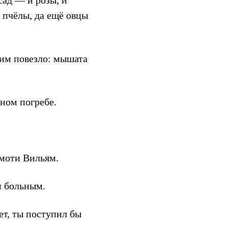
сад — и розы, и
 пчёлы, да ещё овцы
 им повезло: мышата
ном погребе.
моти Вильям.
м больным.
т, ты поступил бы