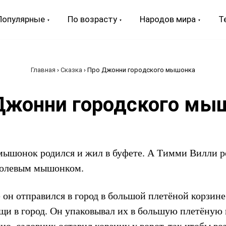
Популярные
По возрасту
Народов мира
Т
Главная
›
Сказка
›
Про Джонни городского мышонка
Джонни городского мы
ышонок родился и жил в буфете. А Тимми Вилли ро
полевым мышонком.
он отправился в город в большой плетёной корзине.
щи в город. Он упаковывал их в большую плетёную 