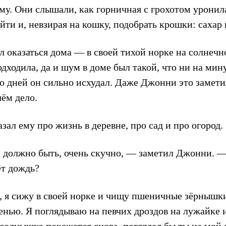
му. Они слышали, как горничная с грохотом уронила
йти и, невзирая на кошку, подобрать крошки: сахар 
 оказаться дома — в своей тихой норке на солнечно
одходила, да и шум в доме был такой, что ни на мин
ко дней он сильно исхудал. Даже Джонни это замети
чём дело.
ал ему про жизнь в деревне, про сад и про огород.
, должно быть, очень скучно, — заметил Джонни. —
ёт дождь?
, я сижу в своей норке и чищу пшеничные зёрнышки
енью. Я поглядываю на певчих дроздов на лужайке