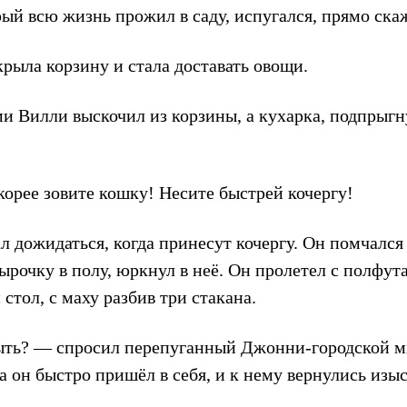
ый всю жизнь прожил в саду, испугался, прямо скаж
рыла корзину и стала доставать овощи.
 Вилли выскочил из корзины, а кухарка, подпрыгну
ее зовите кошку! Несите быстрей кочергу!
 дожидаться, когда принесут кочергу. Он помчался 
рочку в полу, юркнул в неё. Он пролетел с полфута
стол, с маху разбив три стакана.
ыть? — спросил перепуганный Джонни-городской м
а он быстро пришёл в себя, и к нему вернулись из