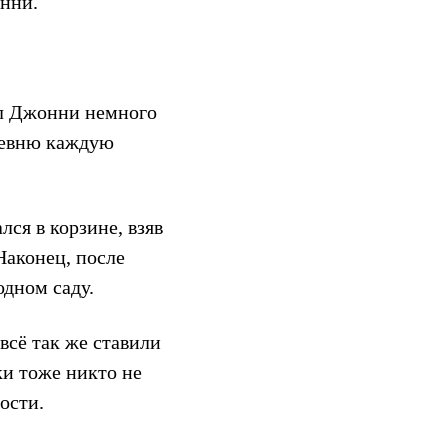
онни.
ал Джонни немного
еревню каждую
ся в корзине, взяв
Наконец, после
одном саду.
всё так же ставили
ки тоже никто не
ости.