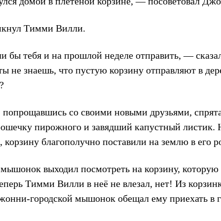
нулся домой в плетёной корзине, — посоветовал Дж
икнул Тимми Вилли.
и бы тебя и на прошлой неделе отправить, — сказ
ты не знаешь, что пустую корзину отправляют в д
?
 попрощавшись со своими новыми друзьями, спрятал
крошечку пирожного и завядший капустный листик. 
 корзину благополучно поставили на землю в его р
 мышонок выходил посмотреть на корзину, которую 
теперь Тимми Вилли в неё не влезал, нет! Из корзин
Джонни-городской мышонок обещал ему приехать в г