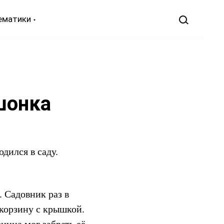
ематики
шонка
дился в саду.
 Садовник раз в
корзину с крышкой.