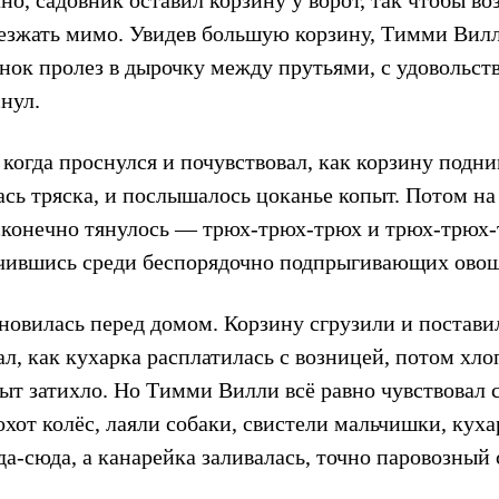
чно, садовник оставил корзину у ворот, так чтобы во
роезжать мимо. Увидев большую корзину, Тимми Вилл
нок пролез в дырочку между прутьями, с удовольст
нул.
 когда проснулся и почувствовал, как корзину подн
ась тряска, и послышалось цоканье копыт. Потом на
есконечно тянулось — трюх-трюх-трюх и трюх-трюх
чившись среди беспорядочно подпрыгивающих овощ
новилась перед домом. Корзину сгрузили и поставил
, как кухарка расплатилась с возницей, потом хло
пыт затихло. Но Тимми Вилли всё равно чувствовал 
хот колёс, лаяли собаки, свистели мальчишки, куха
да-сюда, а канарейка заливалась, точно паровозный 