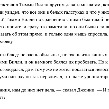
дставил Тимми Вилли другим девяти мышатам, кот
 увидел, что все они в белых галстуках и что у ни
 У Тимми Вилли по сравнению с ними был такой н
его приятели сразу это заметили, но они были сли
азать об этом прямо, и только одна мышь спросила,
еловку.
яти блюд: не очень обильных, но очень изысканных.
ми Вилли, и он немного боялся их пробовать. Но к
голодался, да к тому же не хотел показаться невос
ма наверху он так нервничал, что даже уронил таре
ния, нам до них нет дела, — сказал Джонни. — И 
рт?