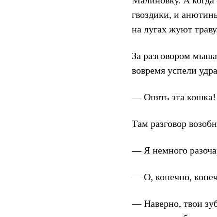
Малиновку. А когда 
гвоздики, и анютины
на лугах жуют траву
За разговором мышат
вовремя успели удра
— Опять эта кошка!
Там разговор возобн
— Я немного разоча
— О, конечно, конеч
— Наверно, твои зу