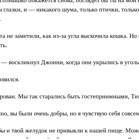
солнышко покажется снова, поглядел бы ты на мой 
 глазки, и — никакого шума, только птички, только
.
а не заметили, как из-за угла выскочила кошка. Но
ть.
 — воскликнул Джонни, когда они укрылись в уголь
овился.
рован. Мы так старались быть гостеприимными, Ти
но, вы были очень добры, но я чувствую себя совсе
бы и твой желудок не привыкли к нашей пище. Може