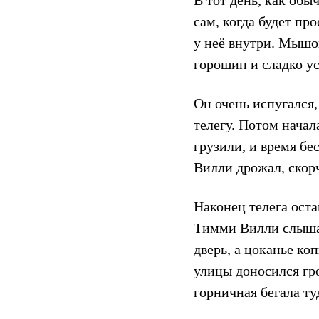
В тот день, как обы
сам, когда будет п
у неё внутри. Мышо
горошин и сладко ус
Он очень испугался,
телегу. Потом начал
грузили, и время б
Вилли дрожал, скор
Наконец телега оста
Тимми Вилли слышал
дверь, а цоканье ко
улицы доносился гро
горничная бегала ту