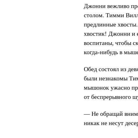
Джонни вежливо пре
столом. Тимми Вилли
предлинные хвосты.
хвостик! Джонни и 
воспитаны, чтобы ск
когда-нибудь в мыш
Обед состоял из дев
были незнакомы Тим
мышонок ужасно про
от беспрерывного шу
— Не обращай внима
никак не несут десе