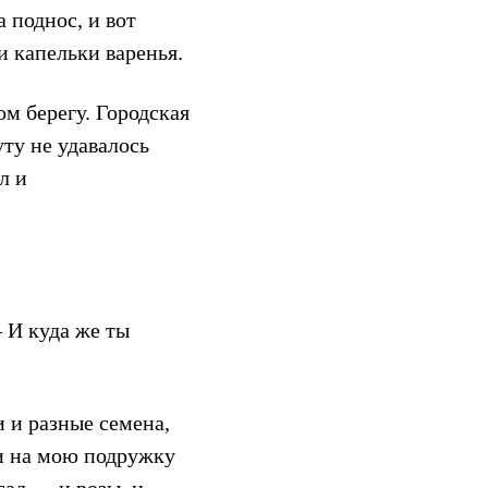
 поднос, и вот
и капельки варенья.
м берегу. Городская
уту не удавалось
л и
 И куда же ты
 и разные семена,
 и на мою подружку