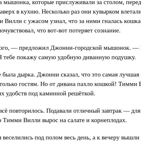
два мышонка, которые прислуживали за столом, пер
верх в кухню. Несколько раз они кувырком влетали 
 Вилли с ужасом узнал, что за ними гналась кошка
чувствовал, что вот-вот потеряет сознание.
ого, — предложил Джонни-городской мышонок. — 
 Я тебе покажу самую удобную диванную подушку.
была дырка. Джонни сказал, что это самая лучшая 
только гостям. Но от дивана пахло кошкой! Тимми
их удобств под каминной решёткой.
всё повторилось. Подавали отличный завтрак — для 
о Тимми Вилли вырос на салате и корнеплодах.
 веселились под полом весь день, а к вечеру вышли