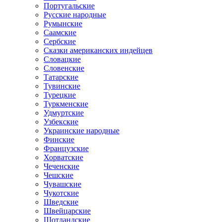
Португальские
Русские народные
Румынские
Саамские
Сербские
Сказки американских индейцев
Словацкие
Словенские
Татарские
Тувинские
Турецкие
Туркменские
Удмуртские
Узбекские
Украинские народные
Финские
Французские
Хорватские
Чеченские
Чешские
Чувашские
Чукотские
Шведские
Швейцарские
Шотландские