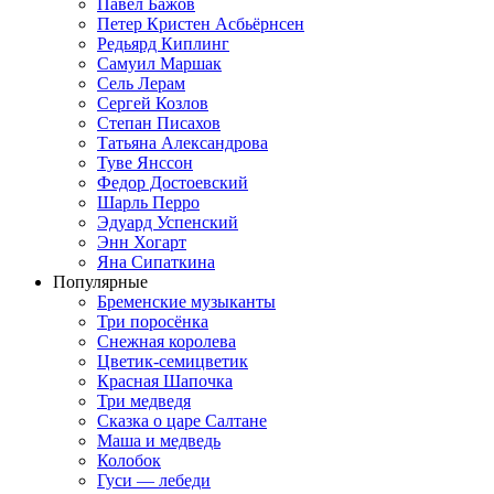
Павел Бажов
Петер Кристен Асбьёрнсен
Редьярд Киплинг
Самуил Маршак
Сель Лерам
Сергей Козлов
Степан Писахов
Татьяна Александрова
Туве Янссон
Федор Достоевский
Шарль Перро
Эдуард Успенский
Энн Хогарт
Яна Сипаткина
Популярные
Бременские музыканты
Три поросёнка
Снежная королева
Цветик-семицветик
Красная Шапочка
Три медведя
Сказка о царе Салтане
Маша и медведь
Колобок
Гуси — лебеди