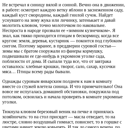
Не встречал я синицу вялой и сонной. Вечно она в движении,
в работе: осмотрит каждую ветку яблони в заснеженном саду,
каждый куст смородины, каждый гнилой сучок. Найдет
уснувшего на зиму жука или личинку, затенькает и давай
молотить клювом, точно молоточком по наковальне.
Неспроста в народе прозвали ее «зимним кузнечиком». Я
знал, как тяжко приходится птицам в бескормицу, когда все
кругом: земля, деревья, кустарник — покоится под глубоким
снегом. Поэтому заранее, в преддверии суровой гостьи—
зимы мы с братом сооружали из фанеры кормушку,
подвешивали ее где-нибудь в укромном уголке сада,
поблизости от дома. И сыпали туда все, что от завтрака
оставалось: хлебные крошки, творог, сало, сахар, кусочки
мяса… Птицы всему рады бывали.
Однажды суровым январским полднем к нам в комнату
вместе со стужей влетела синица. И что примечательно! Она
вовсе не испугалась домашней обстановки, покружила под
потолком, освоилась и начала проверять в комнате укромные
уголки.
Тюкнула клювом березовый веник на печке и принялась
хозяйничать: то на стол присядет — масла отведает, то на
люстре, словно воздушный гимнаст, повиснет, то в горшке с
цветами начнет землю ковырять. И так до самого вечера, по