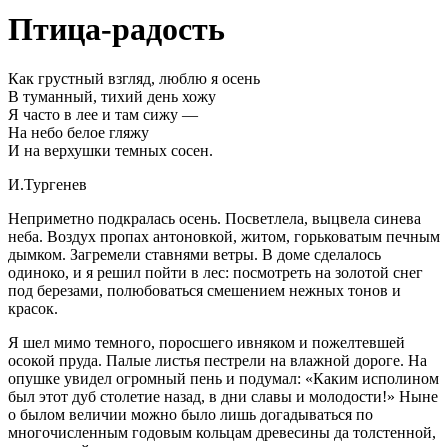
Птица-радость
Как грустный взгляд, люблю я осень
В туманный, тихий день хожу
Я часто в лее и там сижу —
На небо белое гляжу
И на верхушки темных сосен.
И.Тургенев
Неприметно подкралась осень. Посветлела, выцвела синева
неба. Воздух пропах антоновкой, житом, горьковатым печным
дымком. Загремели ставнями ветры. В доме сделалось
одиноко, и я решил пойти в лес: посмотреть на золотой снег
под березами, полюбоваться смешением нежных тонов и
красок.
Я шел мимо темного, поросшего ивняком и пожелтевшей
осокой пруда. Палые листья пестрели на влажной дороге. На
опушке увидел огромный пень и подумал: «Каким исполином
был этот дуб столетие назад, в дни славы и молодости!» Ныне
о былом величии можно было лишь догадываться по
многочисленным годовым кольцам древесины да толстенной,