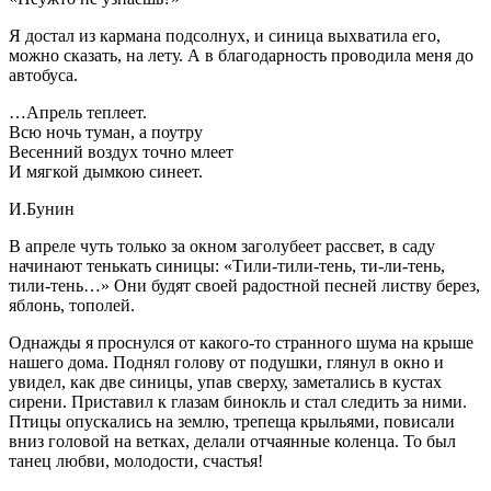
Я достал из кармана подсолнух, и синица выхватила его,
можно сказать, на лету. А в благодарность проводила меня до
автобуса.
…Апрель теплеет.
Всю ночь туман, а поутру
Весенний воздух точно млеет
И мягкой дымкою синеет.
И.Бунин
В апреле чуть только за окном заголубеет рассвет, в саду
начинают тенькать синицы: «Тили-тили-тень, ти-ли-тень,
тили-тень…» Они будят своей радостной песней листву берез,
яблонь, тополей.
Однажды я проснулся от какого-то странного шума на крыше
нашего дома. Поднял голову от подушки, глянул в окно и
увидел, как две синицы, упав сверху, заметались в кустах
сирени. Приставил к глазам бинокль и стал следить за ними.
Птицы опускались на землю, трепеща крыльями, повисали
вниз головой на ветках, делали отчаянные коленца. То был
танец любви, молодости, счастья!