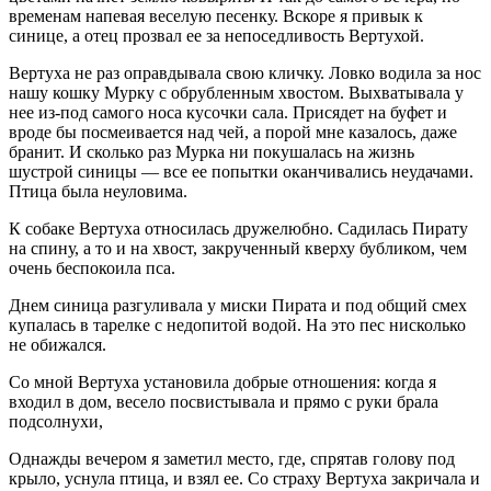
временам напевая веселую песенку. Вскоре я привык к
синице, а отец прозвал ее за непоседливость Вертухой.
Вертуха не раз оправдывала свою кличку. Ловко водила за нос
нашу кошку Мурку с обрубленным хвостом. Выхватывала у
нее из-под самого носа кусочки сала. Присядет на буфет и
вроде бы посмеивается над чей, а порой мне казалось, даже
бранит. И сколько раз Мурка ни покушалась на жизнь
шустрой синицы — все ее попытки оканчивались неудачами.
Птица была неуловима.
К собаке Вертуха относилась дружелюбно. Садилась Пирату
на спину, а то и на хвост, закрученный кверху бубликом, чем
очень беспокоила пса.
Днем синица разгуливала у миски Пирата и под общий смех
купалась в тарелке с недопитой водой. На это пес нисколько
не обижался.
Со мной Вертуха установила добрые отношения: когда я
входил в дом, весело посвистывала и прямо с руки брала
подсолнухи,
Однажды вечером я заметил место, где, спрятав голову под
крыло, уснула птица, и взял ее. Со страху Вертуха закричала и