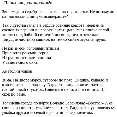
«Пинь-пинь, дзынь-дзынь!»
Звон меди и серебра слышится в их перекличке. Не потому ли
мы называли синиц «зинзиверами»?
Так с детства запала в сердце осенняя красота: мерцание
сосновых вершин в небесах; лихая цыганская пляска палой
листвы под бойкий синичий посвист; желто-зеленые,
тонущие листья кувшинок на темно-синем зеркале пруда.
Не раз зимой голодным птицам
Приснятся россыпи зерна,
И грустно тенькает синица
У заметенного окна.
Анатолий Чиков
Зима. На дворе мороз, сугробы по пояс. Сидишь, бывало, в
классе, решаешь задачку. Вдруг тишину расколет частый,
настойчивый стукоток. Глянешь в окно, а там синица. Прыг-
скок по раме.
Толкнешь соседа по парте Володю Бабайлова: «Востра!» А он
согласно кивнет и улыбнется в ответ. Видно, так уж повелось:
улыбка друга и веселый нрав птицы неразделимы.