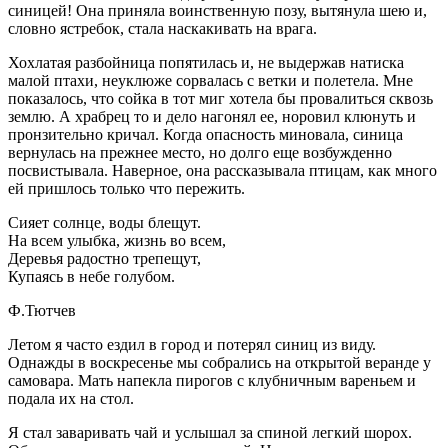
синицей! Она приняла воинственную позу, вытянула шею и,
словно ястребок, стала наскакивать на врага.
Хохлатая разбойница попятилась и, не выдержав натиска
малой птахи, неуклюже сорвалась с ветки и полетела. Мне
показалось, что сойка в тот миг хотела бы провалиться сквозь
землю. А храбрец то и дело нагонял ее, норовил клюнуть и
пронзительно кричал. Когда опасность миновала, синица
вернулась на прежнее место, но долго еще возбужденно
посвистывала. Наверное, она рассказывала птицам, как много
ей пришлось только что пережить.
Сияет солнце, воды блещут.
На всем улыбка, жизнь во всем,
Деревья радостно трепещут,
Купаясь в небе голубом.
Ф.Тютчев
Летом я часто ездил в город и потерял синиц из виду.
Однажды в воскресенье мы собрались на открытой веранде у
самовара. Мать напекла пирогов с клубничным вареньем и
подала их на стол.
Я стал заваривать чай и услышал за спиной легкий шорох.