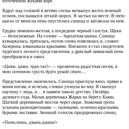
поточенной жуками коре.
Вдруг над головой в ветвях сосны мелькнул желто-зеленый
огонек, послышался легкий шорох. Я застыл на месте. В пяти
шагах от меня на пень опустилась синица и заплясала на нем.
Грудка лимонно-желтая, а посредине черный галстук. Щеки
— белоснежные. На голове — бархатная шапка. Синица
кувыркалась, пряталась, потом снова появлялась и, словно
балерина, взмахивала крыльями. Внезапно я стал свидетелем
чудесного лесного представления, а дряхлый замшелый пень
преобразился и ожил.
«Циви, циви, трах-тах!» — прозвенела радостная песня, и
мою осеннюю грусть будто рукой сняло…
Представление окончилось. Синица прыгнула вниз, прямо к
моим ногам, и исчезла, словно утонула во мху. Я смахнул
паутину с лица, и… в памяти ожило детство. Октябрь
далекого года. Малая деревенька Жарки на берегу Камы.
Шаткий деревянный мосток через овраг. Знакомая тропа
усыпана разноцветными — палевыми, огненно-красными,
бурыми листьями. Звонкий голосок придорожных синиц.
«Пинь-пинь, дзынь-дзынь!»