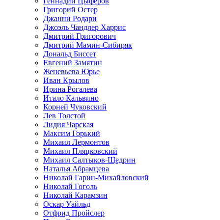
Геннадий Цыферов
Григорий Остер
Джанни Родари
Джоэль Чандлер Харрис
Дмитрий Григорович
Дмитрий Мамин-Сибиряк
Дональд Биссет
Евгений Замятин
Женевьева Юрье
Иван Крылов
Ирина Рогалева
Итало Кальвино
Корней Чуковский
Лев Толстой
Лидия Чарская
Максим Горький
Михаил Лермонтов
Михаил Пляцковский
Михаил Салтыков-Щедрин
Наталья Абрамцева
Николай Гарин-Михайловский
Николай Гоголь
Николай Карамзин
Оскар Уайльд
Отфрид Пройслер