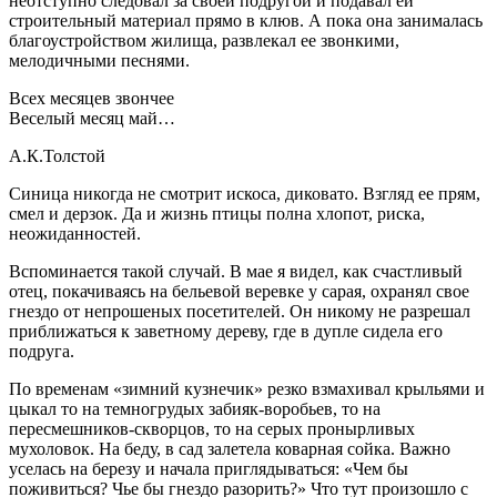
неотступно следовал за своей подругой и подавал ей
строительный материал прямо в клюв. А пока она занималась
благоустройством жилища, развлекал ее звонкими,
мелодичными песнями.
Всех месяцев звончее
Веселый месяц май…
А.К.Толстой
Синица никогда не смотрит искоса, диковато. Взгляд ее прям,
смел и дерзок. Да и жизнь птицы полна хлопот, риска,
неожиданностей.
Вспоминается такой случай. В мае я видел, как счастливый
отец, покачиваясь на бельевой веревке у сарая, охранял свое
гнездо от непрошеных посетителей. Он никому не разрешал
приближаться к заветному дереву, где в дупле сидела его
подруга.
По временам «зимний кузнечик» резко взмахивал крыльями и
цыкал то на темногрудых забияк-воробьев, то на
пересмешников-скворцов, то на серых пронырливых
мухоловок. На беду, в сад залетела коварная сойка. Важно
уселась на березу и начала приглядываться: «Чем бы
поживиться? Чье бы гнездо разорить?» Что тут произошло с