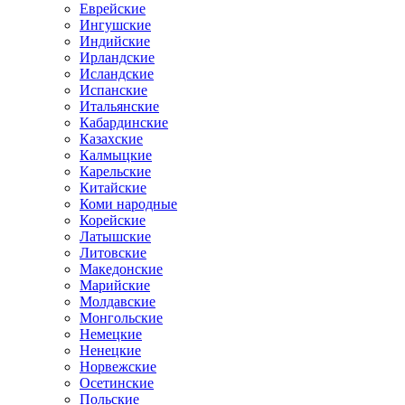
Еврейские
Ингушские
Индийские
Ирландские
Исландские
Испанские
Итальянские
Кабардинские
Казахские
Калмыцкие
Карельские
Китайские
Коми народные
Корейские
Латышские
Литовские
Македонские
Марийские
Молдавские
Монгольские
Немецкие
Ненецкие
Норвежские
Осетинские
Польские