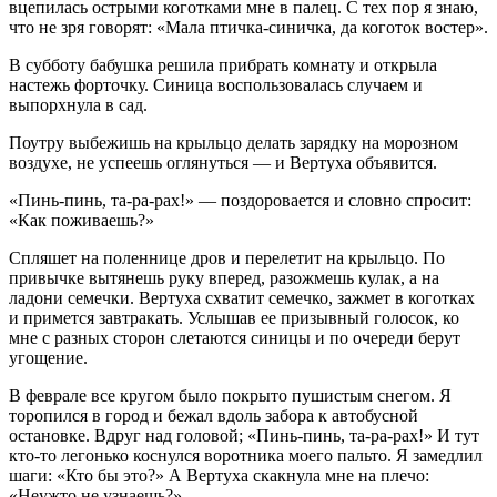
вцепилась острыми коготками мне в палец. С тех пор я знаю,
что не зря говорят: «Мала птичка-синичка, да коготок востер».
В субботу бабушка решила прибрать комнату и открыла
настежь форточку. Синица воспользовалась случаем и
выпорхнула в сад.
Поутру выбежишь на крыльцо делать зарядку на морозном
воздухе, не успеешь оглянуться — и Вертуха объявится.
«Пинь-пинь, та-ра-рах!» — поздоровается и словно спросит:
«Как поживаешь?»
Спляшет на поленнице дров и перелетит на крыльцо. По
привычке вытянешь руку вперед, разожмешь кулак, а на
ладони семечки. Вертуха схватит семечко, зажмет в коготках
и примется завтракать. Услышав ее призывный голосок, ко
мне с разных сторон слетаются синицы и по очереди берут
угощение.
В феврале все кругом было покрыто пушистым снегом. Я
торопился в город и бежал вдоль забора к автобусной
остановке. Вдруг над головой; «Пинь-пинь, та-ра-рах!» И тут
кто-то легонько коснулся воротника моего пальто. Я замедлил
шаги: «Кто бы это?» А Вертуха скакнула мне на плечо:
«Неужто не узнаешь?»