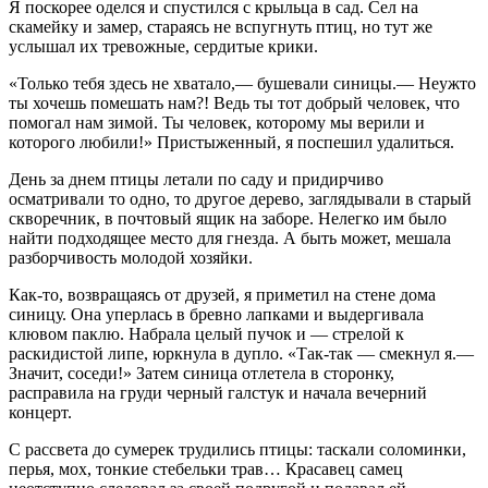
Я поскорее оделся и спустился с крыльца в сад. Сел на
скамейку и замер, стараясь не вспугнуть птиц, но тут же
услышал их тревожные, сердитые крики.
«Только тебя здесь не хватало,— бушевали синицы.— Неужто
ты хочешь помешать нам?! Ведь ты тот добрый человек, что
помогал нам зимой. Ты человек, которому мы верили и
которого любили!» Пристыженный, я поспешил удалиться.
День за днем птицы летали по саду и придирчиво
осматривали то одно, то другое дерево, заглядывали в старый
скворечник, в почтовый ящик на заборе. Нелегко им было
найти подходящее место для гнезда. А быть может, мешала
разборчивость молодой хозяйки.
Как-то, возвращаясь от друзей, я приметил на стене дома
синицу. Она уперлась в бревно лапками и выдергивала
клювом паклю. Набрала целый пучок и — стрелой к
раскидистой липе, юркнула в дупло. «Так-так — смекнул я.—
Значит, соседи!» Затем синица отлетела в сторонку,
расправила на груди черный галстук и начала вечерний
концерт.
С рассвета до сумерек трудились птицы: таскали соломинки,
перья, мох, тонкие стебельки трав… Красавец самец