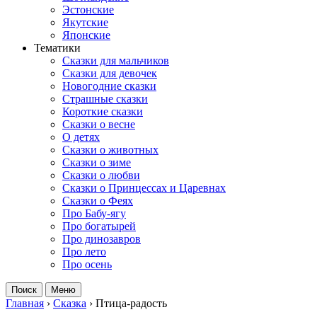
Эстонские
Якутские
Японские
Тематики
Сказки для мальчиков
Сказки для девочек
Новогодние сказки
Страшные сказки
Короткие сказки
Сказки о весне
О детях
Сказки о животных
Сказки о зиме
Сказки о любви
Сказки о Принцессах и Царевнах
Сказки о Феях
Про Бабу-ягу
Про богатырей
Про динозавров
Про лето
Про осень
Поиск
Меню
Главная
›
Сказка
›
Птица-радость