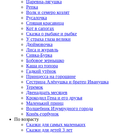
Царевна-лягушка
Репка
Волк и семеро козлят
Русалочка
Спящая красавица
Кот в сапогах
Сказка о рыбаке и рыбке
У страха глаза велики
Дюймовочка
Лиса и журавль
Сивка-Бурка
Бобовое зернышко
Каша из топора
Гадкий утёнок
Принцесса на горошине
Сестрица Алёнушка и братец Иванушка
Теремок
Двенадцать месяцев
Крокодил Гена и его друзья
Маленький принц
Волшебник Изумрудного города
Конёк-горбунок
По возрасту
Сказки для самых маленьких
Сказки для детей 3 лет