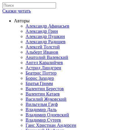
Сказки читать
Авторы
Александр Афанасьев
Александр Грин
Александр Пушкин
Александр Радищев
Алексей Толстой
Альберт Иванов
Анатолий Валевский
Ангел Каралийчев
Астрид Линдгрен
Беатрис Поттер
Борис Заходер
Братья Гримм
Валентин Берестов
Валентин Катаев
Василий Жуковский
Вильгельм Гауф
Владимир Даль
Владимир Одоевский
Владимир Сутеев
Ганс Христиан Андерсен