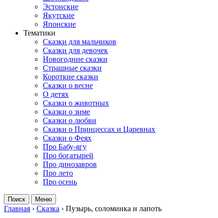
Эстонские
Якутские
Японские
Тематики
Сказки для мальчиков
Сказки для девочек
Новогодние сказки
Страшные сказки
Короткие сказки
Сказки о весне
О детях
Сказки о животных
Сказки о зиме
Сказки о любви
Сказки о Принцессах и Царевнах
Сказки о Феях
Про Бабу-ягу
Про богатырей
Про динозавров
Про лето
Про осень
Поиск
Меню
Главная
›
Сказка
›
Пузырь, соломинка и лапоть