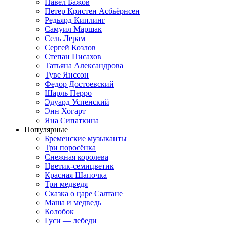
Павел Бажов
Петер Кристен Асбьёрнсен
Редьярд Киплинг
Самуил Маршак
Сель Лерам
Сергей Козлов
Степан Писахов
Татьяна Александрова
Туве Янссон
Федор Достоевский
Шарль Перро
Эдуард Успенский
Энн Хогарт
Яна Сипаткина
Популярные
Бременские музыканты
Три поросёнка
Снежная королева
Цветик-семицветик
Красная Шапочка
Три медведя
Сказка о царе Салтане
Маша и медведь
Колобок
Гуси — лебеди