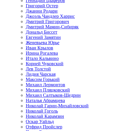
Геннадий Цыферов
Григорий Остер
Джанни Родари
Джоэль Чандлер Харрис
Дмитрий Григорович
Дмитрий Мамин-Сибиряк
Дональд Биссет
Евгений Замятин
Женевьева Юрье
Иван Крылов
Ирина Рогалева
Итало Кальвино
Корней Чуковский
Лев Толстой
Лидия Чарская
Максим Горький
Михаил Лермонтов
Михаил Пляцковский
Михаил Салтыков-Щедрин
Наталья Абрамцева
Николай Гарин-Михайловский
Николай Гоголь
Николай Карамзин
Оскар Уайльд
Отфрид Пройслер