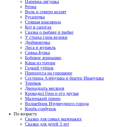
Царевна-лягушка
Репка
Волк и семеро козлят
Русалочка
Спящая красавица
Кот в сапогах
Сказка о рыбаке и рыбке
У страха глаза велики
Дюймовочка
Лиса и журавль
Сивка-Бурка
Бобовое зернышко
Каша из топора
Гадкий утёнок
Принцесса на горошине
Сестрица Алёнушка и братец Иванушка
Теремок
Двенадцать месяцев
Крокодил Гена и его друзья
Маленький принц
Волшебник Изумрудного города
Конёк-горбунок
По возрасту
Сказки для самых маленьких
Сказки для детей 3 лет