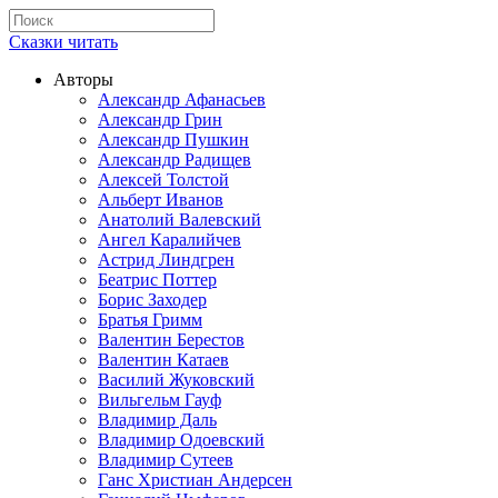
Сказки читать
Авторы
Александр Афанасьев
Александр Грин
Александр Пушкин
Александр Радищев
Алексей Толстой
Альберт Иванов
Анатолий Валевский
Ангел Каралийчев
Астрид Линдгрен
Беатрис Поттер
Борис Заходер
Братья Гримм
Валентин Берестов
Валентин Катаев
Василий Жуковский
Вильгельм Гауф
Владимир Даль
Владимир Одоевский
Владимир Сутеев
Ганс Христиан Андерсен