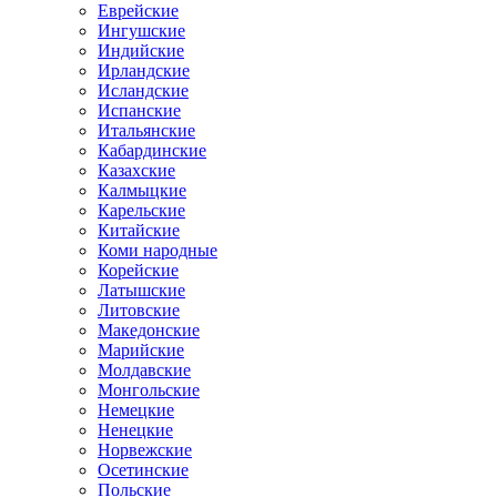
Еврейские
Ингушские
Индийские
Ирландские
Исландские
Испанские
Итальянские
Кабардинские
Казахские
Калмыцкие
Карельские
Китайские
Коми народные
Корейские
Латышские
Литовские
Македонские
Марийские
Молдавские
Монгольские
Немецкие
Ненецкие
Норвежские
Осетинские
Польские