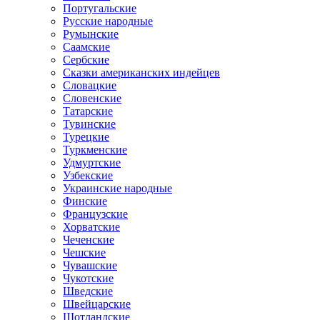
Португальские
Русские народные
Румынские
Саамские
Сербские
Сказки американских индейцев
Словацкие
Словенские
Татарские
Тувинские
Турецкие
Туркменские
Удмуртские
Узбекские
Украинские народные
Финские
Французские
Хорватские
Чеченские
Чешские
Чувашские
Чукотские
Шведские
Швейцарские
Шотландские