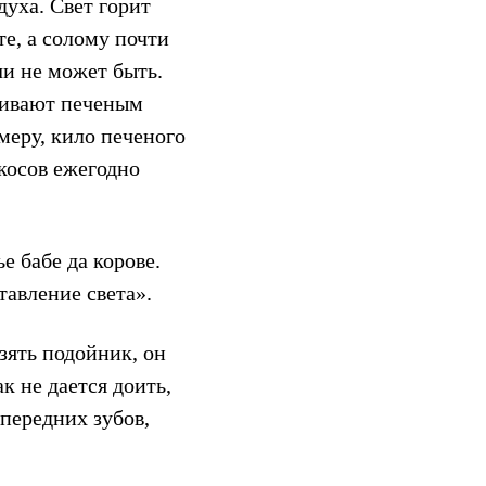
уха. Свет горит
те, а солому почти
чи не может быть.
мливают печеным
меру, кило печеного
окосов ежегодно
е бабе да корове.
тавление света».
зять подойник, он
к не дается доить,
 передних зубов,