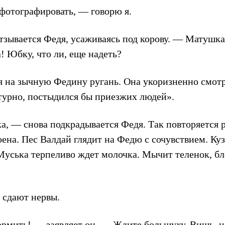
сфотографировать, — говорю я.
тзывается Федя, усаживаясь под корову. — Матушк
а! Юбку, что ли, еще надеть?
я на зычную Федину ругань. Она укоризненно смотр
ьтурно, постыдился бы приезжих людей».
, — снова подкрадывается Федя. Так повторяется ра
ена. Пес Валдай глядит на Федю с сочувствием. Кузя
 Муська терпеливо ждет молочка. Мычит теленок, 
 сдают нервы.
ормить! — заявляет он. — Ждите большуху. Вишь,