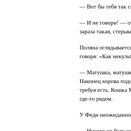
— Вот бы тебя так 
— И не говори! — о
зараза такая, стерьв
Поляна оглядываетс
говоря: «Как некул
— Матушка, матушка
Наконец корова подо
требуя есть. Кошка
где-то рядом.
У Феди неожиданно
— Никого не буду к