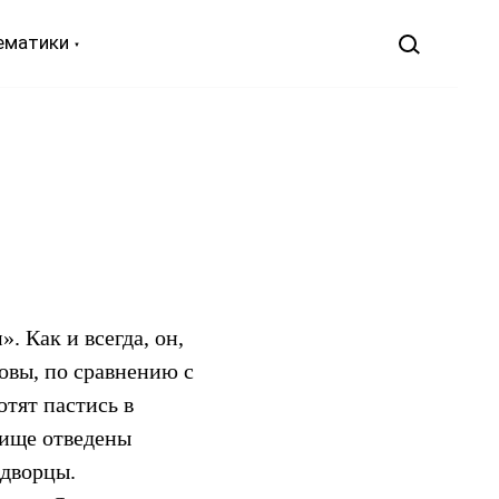
ематики
. Как и всегда, он,
ровы, по сравнению с
тят пастись в
бище отведены
 дворцы.