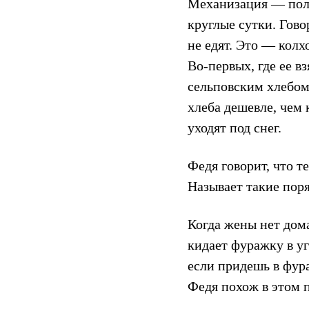
Механизация — полн
круглые сутки. Гово
не едят. Это — колх
Во-первых, где ее 
сельповским хлебом.
хлеба дешевле, чем 
уходят под снег.
Федя говорит, что те
Называет такие поря
Когда жены нет дома
кидает фуражку в уг
если придешь в фура
Федя похож в этом п