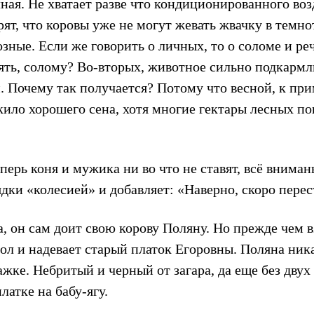
ая. Не хватает разве что кондиционированного возд
рят, что коровы уже не могут жевать жвачку в темно
озные. Если же говорить о личных, то о соломе и ре
взять, солому? Во-вторых, животное сильно подкар
 Почему так получается? Потому что весной, к при
кило хорошего сена, хотя многие гектары лесных п
перь коня и мужика ни во что не ставят, всё внимань
дки «колесией» и добавляет: «Наверно, скоро перес
, он сам доит свою корову Поляну. Но прежде чем в
ол и надевает старый платок Егоровны. Поляна ника
жке. Небритый и черный от загара, да еще без двух
латке на бабу-ягу.