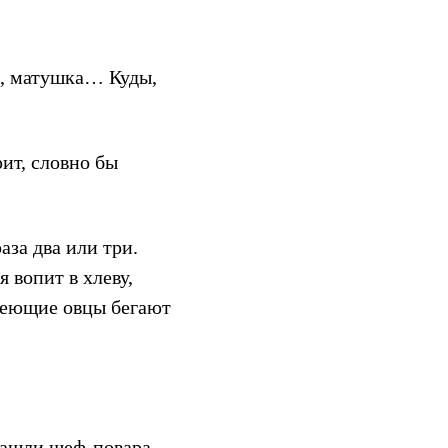
а, матушка… Куды,
ит, словно бы
за два или три.
 вопит в хлеву,
блеющие овцы бегают
 нашли шеф-повара…