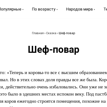
Популярные
По возрасту
Народов мира
Т
Главная
›
Сказка
›
Шеф-повар
Шеф-повар
то: «Теперь и коровы-то все с высшим образованием»
вал. Но в этих словах доля правды все же была. Ко
, действительно очень избаловались. Они уже не хо
 это было в здешних местах испокон веку. Под паст
ля коров ежегодно строятся помещения, похожие на