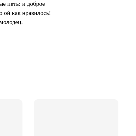
е петь: и доброе
о ой как нравилось!
 молодец.