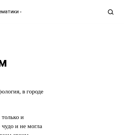
ематики
ом
ология, в городе
 только и
 чудо и не могла