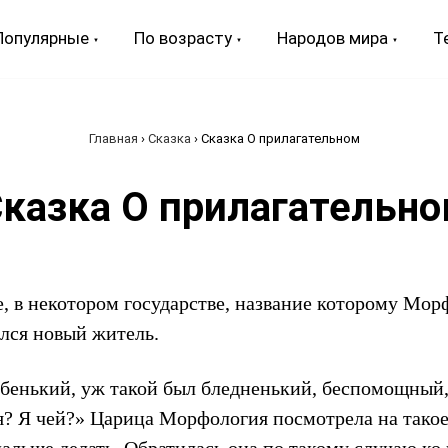
Популярные
По возрасту
Народов мира
Т
Главная
›
Сказка
›
Сказка О прилагательном
казка О прилагательн
, в некотором государстве, название которому Морф
лся новый житель.
абенький, уж такой был бледненький, беспомощный,
я? Я чей?» Царица Морфология посмотрела на такое