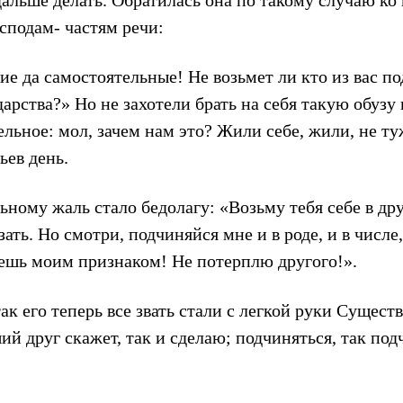
дальше делать. Обратилась она по такому случаю ко
сподам- частям речи:
ие да самостоятельные! Не возьмет ли кто из вас по
арства?» Но не захотели брать на себя такую обузу 
льное: мол, зачем нам это? Жили себе, жили, не туж
ьев день.
ному жаль стало бедолагу: «Возьму тебя себе в дру
зать. Но смотри, подчиняйся мне и в роде, и в числе,
дешь моим признаком! Не потерплю другого!».
ак его теперь все звать стали с легкой руки Сущест
ший друг скажет, так и сделаю; подчиняться, так по