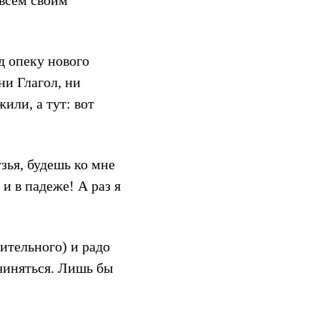
 всем своим
д опеку нового
ни Глагол, ни
или, а тут: вот
зья, будешь ко мне
 и в падеже! А раз я
вительного) и радо
дчиняться. Лишь бы