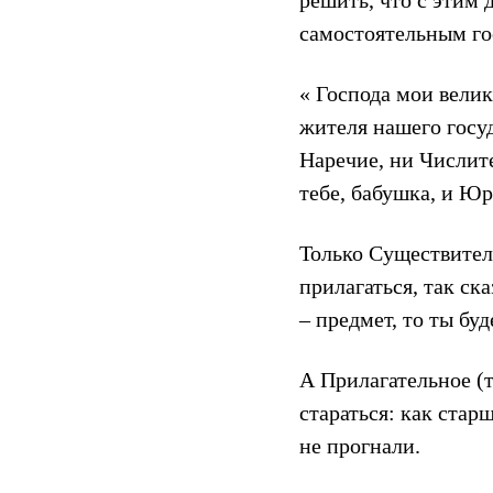
решить, что с этим 
самостоятельным го
« Господа мои велик
жителя нашего госуд
Наречие, ни Числите
тебе, бабушка, и Юр
Только Существитель
прилагаться, так ска
– предмет, то ты бу
А Прилагательное (т
стараться: как стар
не прогнали.