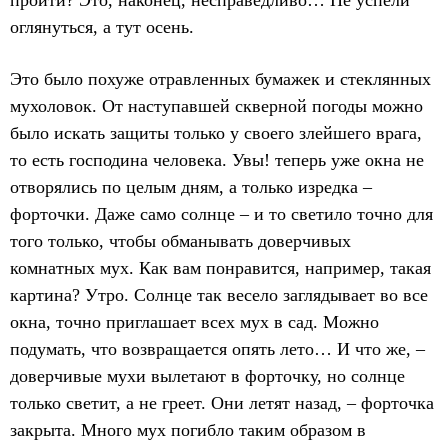
пройти? Это, наконец, несправедливо… Не успели
оглянуться, а тут осень.
Это было похуже отравленных бумажек и стеклянных
мухоловок. От наступавшей скверной погоды можно
было искать защиты только у своего злейшего врага,
то есть господина человека. Увы! теперь уже окна не
отворялись по целым дням, а только изредка –
форточки. Даже само солнце – и то светило точно для
того только, чтобы обманывать доверчивых
комнатных мух. Как вам понравится, например, такая
картина? Утро. Солнце так весело заглядывает во все
окна, точно приглашает всех мух в сад. Можно
подумать, что возвращается опять лето… И что же, –
доверчивые мухи вылетают в форточку, но солнце
только светит, а не греет. Они летят назад, – форточка
закрыта. Много мух погибло таким образом в