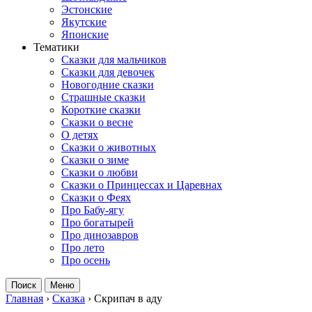
Эстонские
Якутские
Японские
Тематики
Сказки для мальчиков
Сказки для девочек
Новогодние сказки
Страшные сказки
Короткие сказки
Сказки о весне
О детях
Сказки о животных
Сказки о зиме
Сказки о любви
Сказки о Принцессах и Царевнах
Сказки о Феях
Про Бабу-ягу
Про богатырей
Про динозавров
Про лето
Про осень
Поиск
Меню
Главная
›
Сказка
›
Скрипач в аду