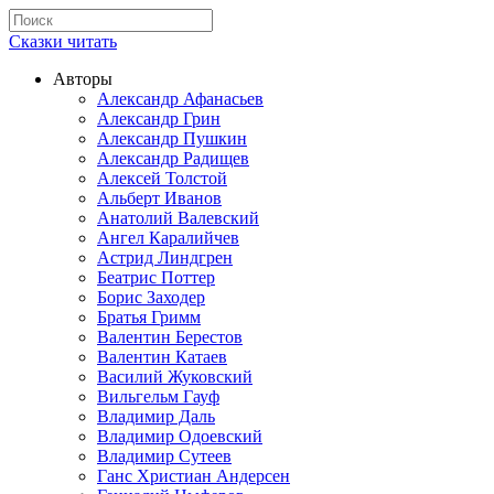
Сказки читать
Авторы
Александр Афанасьев
Александр Грин
Александр Пушкин
Александр Радищев
Алексей Толстой
Альберт Иванов
Анатолий Валевский
Ангел Каралийчев
Астрид Линдгрен
Беатрис Поттер
Борис Заходер
Братья Гримм
Валентин Берестов
Валентин Катаев
Василий Жуковский
Вильгельм Гауф
Владимир Даль
Владимир Одоевский
Владимир Сутеев
Ганс Христиан Андерсен