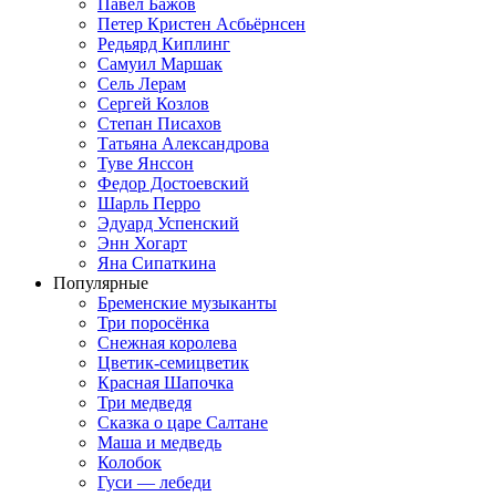
Павел Бажов
Петер Кристен Асбьёрнсен
Редьярд Киплинг
Самуил Маршак
Сель Лерам
Сергей Козлов
Степан Писахов
Татьяна Александрова
Туве Янссон
Федор Достоевский
Шарль Перро
Эдуард Успенский
Энн Хогарт
Яна Сипаткина
Популярные
Бременские музыканты
Три поросёнка
Снежная королева
Цветик-семицветик
Красная Шапочка
Три медведя
Сказка о царе Салтане
Маша и медведь
Колобок
Гуси — лебеди