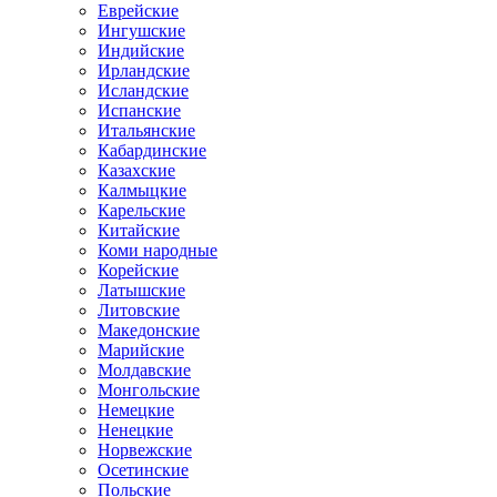
Еврейские
Ингушские
Индийские
Ирландские
Исландские
Испанские
Итальянские
Кабардинские
Казахские
Калмыцкие
Карельские
Китайские
Коми народные
Корейские
Латышские
Литовские
Македонские
Марийские
Молдавские
Монгольские
Немецкие
Ненецкие
Норвежские
Осетинские
Польские