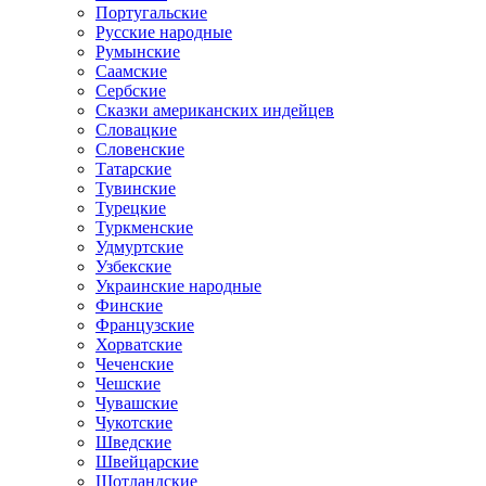
Португальские
Русские народные
Румынские
Саамские
Сербские
Сказки американских индейцев
Словацкие
Словенские
Татарские
Тувинские
Турецкие
Туркменские
Удмуртские
Узбекские
Украинские народные
Финские
Французские
Хорватские
Чеченские
Чешские
Чувашские
Чукотские
Шведские
Швейцарские
Шотландские