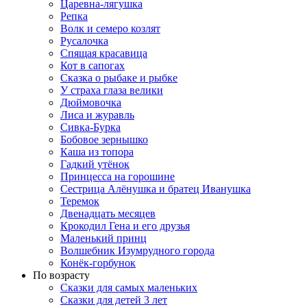
Царевна-лягушка
Репка
Волк и семеро козлят
Русалочка
Спящая красавица
Кот в сапогах
Сказка о рыбаке и рыбке
У страха глаза велики
Дюймовочка
Лиса и журавль
Сивка-Бурка
Бобовое зернышко
Каша из топора
Гадкий утёнок
Принцесса на горошине
Сестрица Алёнушка и братец Иванушка
Теремок
Двенадцать месяцев
Крокодил Гена и его друзья
Маленький принц
Волшебник Изумрудного города
Конёк-горбунок
По возрасту
Сказки для самых маленьких
Сказки для детей 3 лет