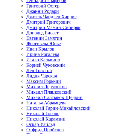
Геннадий Цыферов
Григорий Остер
Джанни Родари
Джоэль Чандлер Харрис
Дмитрий Григорович
Дмитрий Мамин-Сибиряк
Дональд Биссет
Евгений Замятин
Женевьева Юрье
Иван Крылов
Ирина Рогалева
Итало Кальвино
Корней Чуковский
Лев Толстой
Лидия Чарская
Максим Горький
Михаил Лермонтов
Михаил Пляцковский
Михаил Салтыков-Щедрин
Наталья Абрамцева
Николай Гарин-Михайловский
Николай Гоголь
Николай Карамзин
Оскар Уайльд
Отфрид Пройслер