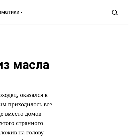
ематики
из масла
одец, оказался в
 им приходилось все
де вместо домов
этого странного
оложив на голову