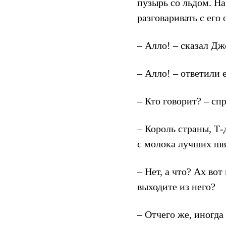
пузырь со льдом. Н
разговаривать с его
– Алло! – сказал Дж
– Алло! – ответили 
– Кто говорит? – с
– Король страны, Т-
с молока лучших шв
– Нет, а что? Ах вот
выходите из него?
– Отчего же, иногда