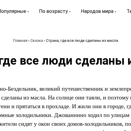
Популярные
По возрасту
Народов мира
Т
Главная
›
Сказка
›
Страна, где все люди сделаны из масла
 где все люди сделаны 
-Бездельник, великий путешественник и землепрох
и сделаны из масла. На солнце они таяли, и поэтому
тени и прятаться в прохладе. И жили они в городе, г
омные холодильники. Джованнино ходил по улицам 
 жители сидят у окон своих домов-холодильников, п