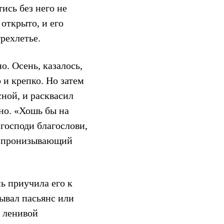
тись без него не
открыто, и его
рехлетье.
. Осень, казалось,
 и крепко. Но затем
сной, и расквасил
но. «Хошь бы на
господи благослови,
й, пронизывающий
ь приучила его к
ывал пасьянс или
с ленивой