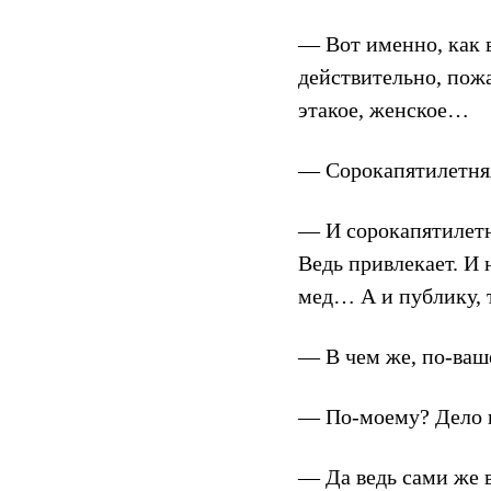
— Вот именно, как 
действительно, пож
этакое, женское…
— Сорокапятилетняя
— И сорокапятилетня
Ведь привлекает. И 
мед… А и публику, т
— В чем же, по-ваш
— По-моему? Дело 
— Да ведь сами же 