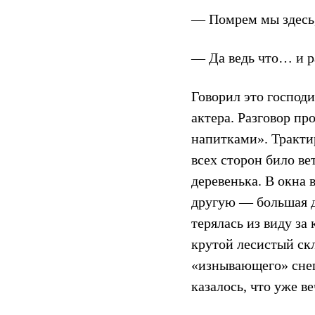
— Помрем мы здесь,
— Да ведь что… и р
Говорил это господ
актера. Разговор пр
напитками». Трактир
всех сторон било ве
деревенька. В окна 
другую — большая до
терялась из виду за
крутой лесистый ск
«изнывающего» снег
казалось, что уже в