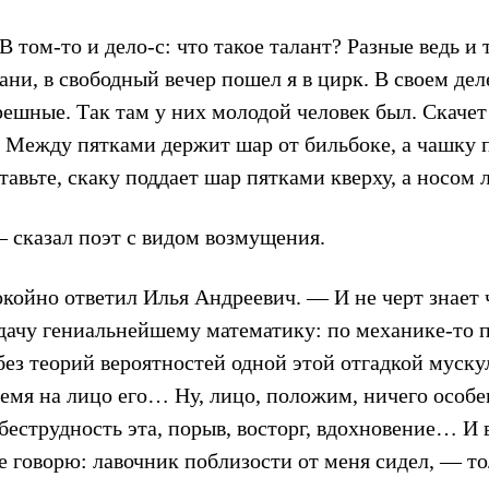
том-то и дело-с: что такое талант? Разные ведь и 
хани, в свободный вечер пошел я в цирк. В своем дел
решные. Так там у них молодой человек был. Скачет
 Между пятками держит шар от бильбоке, а чашку п
ставьте, скаку поддает шар пятками кверху, а носом
— сказал поэт с видом возмущения.
койно ответил Илья Андреевич. — И не черт знает ч
адачу гениальнейшему математику: по механике-то 
ез теорий вероятностей одной этой отгадкой муску
ремя на лицо его… Ну, лицо, положим, ничего особен
беструдность эта, порыв, восторг, вдохновение… И 
 говорю: лавочник поблизости от меня сидел, — то