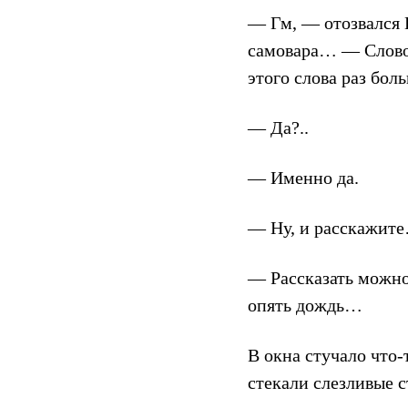
— Гм, — отозвался 
самовара… — Слово 
этого слова раз бол
— Да?..
— Именно да.
— Ну, и расскажите
— Рассказать можн
опять дождь…
В окна стучало что-
стекали слезливые