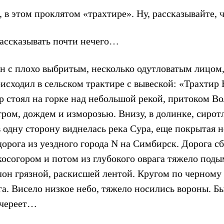
 в этом проклятом «трахтире». Ну, рассказывайте,
ассказывать почти нечего…
ин с плохо выбритым, несколько одутловатым лицо
оисходил в сельском трактире с вывеской: «Трахтир
 стоял на горке над небольшой рекой, притоком Вол
тром, дождем и изморозью. Внизу, в долинке, сиро
в одну сторону виднелась река Сура, еще покрытая 
рога из уездного города N на Симбирск. Дорога сб
 косогором и потом из глубокого оврага тяжело под
лон грязной, раскисшей лентой. Кругом по черному
а. Висело низкое небо, тяжело носились вороны. Бы
ечереет…