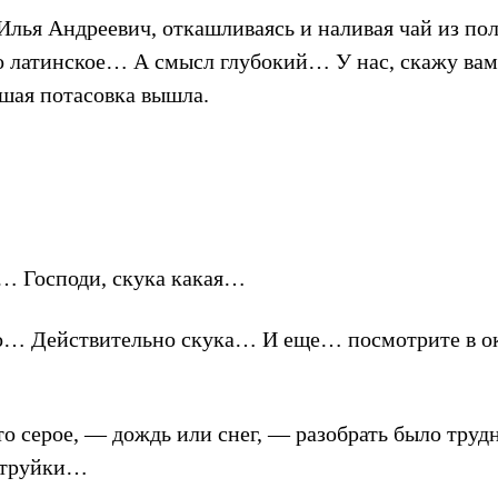
Илья Андреевич, откашливаясь и наливая чай из по
латинское… А смысл глубокий… У нас, скажу вам, 
ьшая потасовка вышла.
… Господи, скука какая…
о… Действительно скука… И еще… посмотрите в о
то серое, — дождь или снег, — разобрать было труд
 струйки…