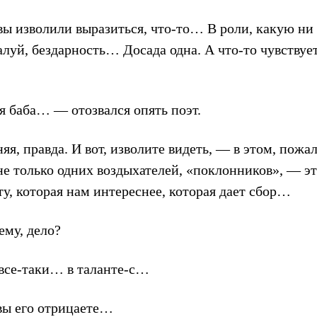
вы изволили выразиться, что-то… В роли, какую ни 
алуй, бездарность… Досада одна. А что-то чувству
 баба… — отозвался опять поэт.
я, правда. И вот, изволите видеть, — в этом, пожал
не только одних воздыхателей, «поклонников», — эт
у, которая нам интереснее, которая дает сбор…
ему, дело?
все-таки… в таланте-с…
вы его отрицаете…