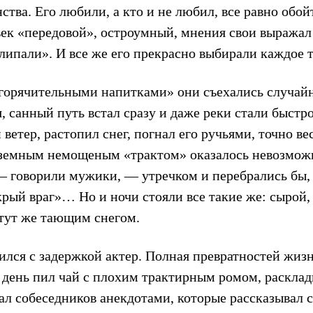
ства. Его любили, а кто и не любил, все равно обой
век «передовой», остроумный, мнения свои выражал 
липали». И все же его прекрасно выбирали каждое т
 горячительными напитками» они съехались случайно
, санный путь встал сразу и даже реки стали быстро
 ветер, растопил снег, погнал его ручьями, точно ве
оземным немощеным «трактом» оказалось невозмож
— говорили мужики, — утречком и перебрались бы, 
окрый враг»… Но и ночи стояли все такие же: сыро
 тут же тающим снегом.
ился с задержкой актер. Полная превратностей жизн
 день пил чай с плохим трактирным ромом, расклад
ал собеседников анекдотами, которые рассказывал 