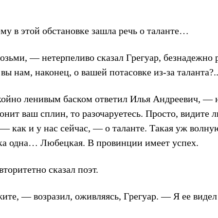
ему в этой обстановке зашла речь о таланте…
возьми, — нетерпеливо сказал Грегуар, безнадежно 
вы нам, наконец, о вашей потасовке из-за таланта?.
ойно ленивым баском ответил Илья Андреевич, — н
гонит ваш сплин, то разочаруетесь. Просто, видите л
, — как и у нас сейчас, — о таланте. Такая уж вол
ска одна… Любецкая. В провинции имеет успех.
торитетно сказал поэт.
ите, — возразил, оживляясь, Грегуар. — Я ее видел