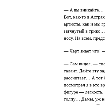
— А вы вникайте… В 
Вот, как-то в Астра
артисты, как и мы г
затянутый в трико…
носу. На всем, пред
— Черт знает что! 
— Сам видел, — спо
талант. Дайте эту з
рассчитает… А тот б
посмотрел я в это в
фигуре — легкость, 
толпу… Дамы, уж не