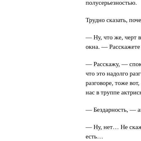
полусерьезностью.
Трудно сказать, поч
— Ну, что же, черт 
окна. — Расскажете 
— Расскажу, — спок
что это надолго раз
разговоре, тоже вот
нас в труппе актри
— Бездарность, — ав
— Ну, нет… Не скаж
есть…