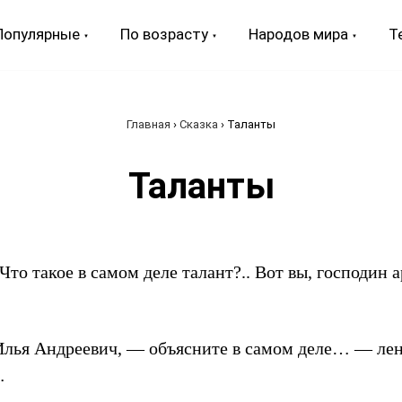
Популярные
По возрасту
Народов мира
Т
Главная
›
Сказка
›
Таланты
Таланты
то такое в самом деле талант?.. Вот вы, господин 
Илья Андреевич, — объясните в самом деле… — ле
…