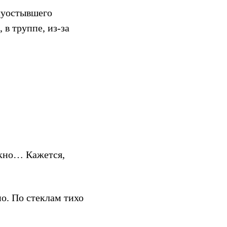
луостывшего
в труппе, из-за
кно… Кажется,
но. По стеклам тихо