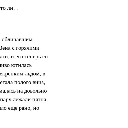
 что ли…
м, обличавшим
 Вена с горячими
ги, и его теперь со
тливо ютилась
некрепким льдом, в
егала полого вниз,
ымалась на довольно
 пару лежали пятна
ло еще рано, но