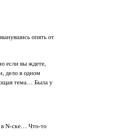
рванувшись опять от
.
о если вы ждете,
и, дело в одном
нующая тема… Была у
 в N-ске… Что-то