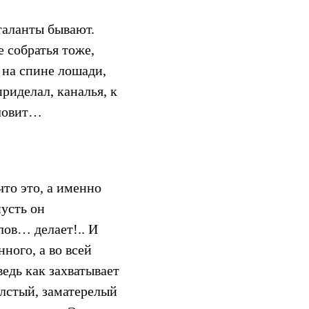
таланты бывают.
е собратья тоже,
 на спине лошади,
риделал, каналья, к
 ловит…
то это, а именно
пусть он
лов… делает!.. И
ного, а во всей
ведь как захватывает
лстый, заматерелый