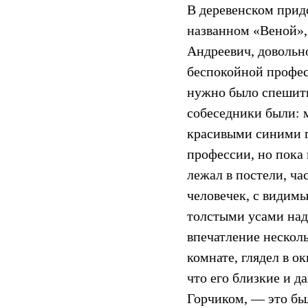
В деревенском прид
названном «Веной»,
Андреевич, довольн
беспокойной профес
нужно было спешить 
собеседники были: 
красивыми синими г
профессии, но пока
лежал в постели, ча
человечек, с видим
толстыми усами над
впечатление несколь
комнате, глядел в о
что его близкие и 
Горчиком, — это был