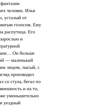
 фантазии
ех человек. Илья
о, усталый от
оватым голосом. Ему
ла распутица. Его
зарослью и
ературной
ргане… Он больше
етий — маленький
им лицом, лысый, с
гляд производил
л со стула, бегал по
внешность и на то,
даже уменьшительно
 и уездный