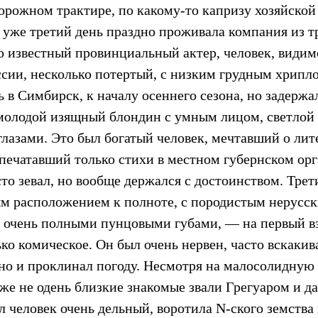
орожном трактире, по какому-то капризу хозяйской
 уже третий день праздно проживала компания из тр
о известный провинциальный актер, человек, видим
сии, несколько потертый, с низким грудным хрипл
в Симбирск, к началу осеннего сезона, но задержа
молодой изящный блондин с умным лицом, светлой 
лазами. Это был богатый человек, мечтавший о лит
 печатавший только стихи в местном губернском о
сто зевал, но вообще держался с достоинством. Тр
ым расположением к полноте, с породистым нерусск
 очень полными пунцовыми губами, — на первый вз
ко комическое. Он был очень нервен, часто вскакива
кно и проклинал погоду. Несмотря на малосолидную 
даже не одень близкие знакомые звали Грегуаром и 
 человек очень дельный, воротила N-ского земства