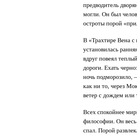
предводитель дворян
могли. Он был чело
остроты порой «при
В «Трахтире Вена с
установилась ранняя
вдруг повеял теплый
дороги. Ехать черн
ночь подморозило, 
как ни то, через М
ветер с дождем или
Всех спокойнее мир
философии. Он весь
спал. Порой развлек