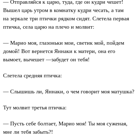
— Отправляйся к царю, туда, где он кудри чешет!
Вышел царь утром в комнатку кудри чесать, а там
на зеркале три птички рядком сидят. Слетела первая
птичка, села царю на плечо и молвит:
— Марио моя, глазоньки мои, светик мой, пойдем
домой! Вот вернется Яннаки к матери, она его
вымоет, вычешет —забудет он тебя!
Слетела средняя птичка:
— Слышишь ли, Яннаки, о чем говорит моя матушка?
Тут молвит третья птичка:
— Пусть себе болтает, Марио моя! Ты моя суженая,
мне ли тебя забыть?!