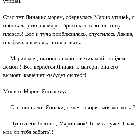
утицей.
Стал тут Яннакис морем, обернулась Марио утицей, л
побежала утица к морю, бросилась в волны и ну
плавать! Вот и туча приблизилась, спустилась Ламия,
подбежала к морю, начала звать:
— Марио моя, глазоньки мои, светик мой, пойдем
домой!! Вот вернется Яннаки к матери, она его
вымоет, вычешет -забудет он тебя!
Молвит Марио Яннакису:
— Слышишь ли, Яннаки, о чем говорит моя матушка?
— Пусть себе болтает, Марио моя! Ты моя суже- 1 кая,
мне ли тебя забыть?!