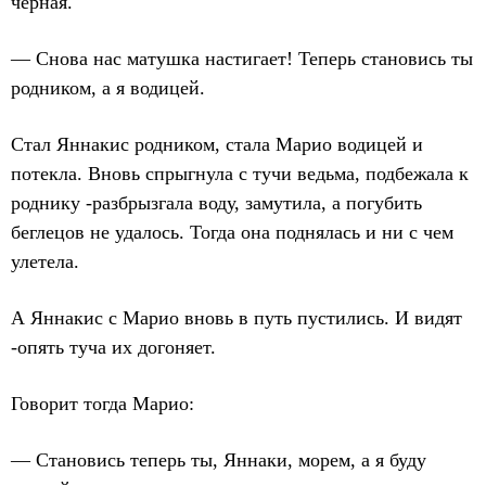
черная.
— Снова нас матушка настигает! Теперь становись ты
родником, а я водицей.
Стал Яннакис родником, стала Марио водицей и
потекла. Вновь спрыгнула с тучи ведьма, подбежала к
роднику -разбрызгала воду, замутила, а погубить
беглецов не удалось. Тогда она поднялась и ни с чем
улетела.
А Яннакис с Марио вновь в путь пустились. И видят
-опять туча их догоняет.
Говорит тогда Марио:
— Становись теперь ты, Яннаки, морем, а я буду