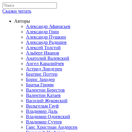
Сказки читать
Авторы
Александр Афанасьев
Александр Грин
Александр Пушкин
Александр Радищев
Алексей Толстой
Альберт Иванов
Анатолий Валевский
Ангел Каралийчев
Астрид Линдгрен
Беатрис Поттер
Борис Заходер
Братья Гримм
Валентин Берестов
Валентин Катаев
Василий Жуковский
Вильгельм Гауф
Владимир Даль
Владимир Одоевский
Владимир Сутеев
Ганс Христиан Андерсен