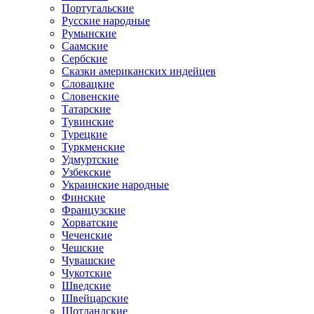
Португальские
Русские народные
Румынские
Саамские
Сербские
Сказки американских индейцев
Словацкие
Словенские
Татарские
Тувинские
Турецкие
Туркменские
Удмуртские
Узбекские
Украинские народные
Финские
Французские
Хорватские
Чеченские
Чешские
Чувашские
Чукотские
Шведские
Швейцарские
Шотландские