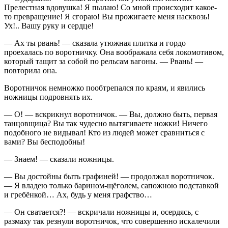
Прелестная вдовушка! Я пылаю! Со мной происходит какое-
то превращение! Я сгораю! Вы прожигаете меня насквозь!
Ух!.. Вашу руку и сердце!
— Ах ты рвань! — сказала утюжная плитка и гордо
проехалась по воротничку. Она воображала себя локомотивом,
который тащит за собой по рельсам вагоны. — Рвань! —
повторила она.
Воротничок немножко пообтрепался по краям, и явились
ножницы подровнять их.
— О! — вскрикнул воротничок. — Вы, должно быть, первая
танцовщица? Вы так чудесно вытягиваете ножки! Ничего
подобного не видывал! Кто из людей может сравниться с
вами? Вы бесподобны!
— Знаем! — сказали ножницы.
— Вы достойны быть графиней! — продолжал воротничок.
— Я владею только барином-щёголем, сапожною подставкой
и гребёнкой… Ах, будь у меня графство…
— Он сватается?! — вскричали ножницы и, осердясь, с
размаху так резнули воротничок, что совершенно искалечили