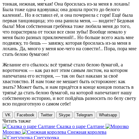
тонкая, нежная, мягкая! Она бросилась из-за меня в лохань!
Была тоже одна вдовушка; она дошла просто до белого
каления!.. Но я оставил её, и она почернела с горя! Ещё была
первая танцовщица; это она ранила меня, — видите? Бедовая
была! Моя собственная гребёнка тоже любила меня до того,
что порастеряла от тоски все свои зубы! Вообще немало у
меня было разных приключений!.. Но больше всего жаль мне
подвязку, то бишь — завязку, которая бросилась из-за меня в
лохань. Да, много у меня кое-чего на совести!.. Пора, пора мне
стать белою бумагою!
Желание его сбылось: всё тряпьё стало белою бумагой, а
воротничок — как раз вот этим самым листом, на котором
напечатана его история, — так он был наказан за своё
хвастовство. И нам тоже не мешает быть осторожнее: как
знать? Может быть, и нам придётся в конце концов попасть в
тряпьё да стать белою бумагой, на которой напечатают нашу
собственную историю, и вот пойдёшь разносить по белу свету
всю подноготную о самом себе!
VK
Facebook
Twitter
Skype
Telegram
Whatsapp
Читать также
Сказка о царе Салтане
Морозко
Снежная королева
Снегурочка