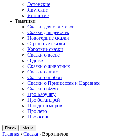
Эстонские
Якутские
Японские
Тематики
Сказки для мальчиков
Сказки для девочек
Новогодние сказки
Страшные сказки
Короткие сказки
Сказки о весне
О детях
Сказки о животных
Сказки о зиме
Сказки о любви
Сказки о Принцессах и Царевнах
Сказки о Феях
Про Бабу-ягу
Про богатырей
Про динозавров
Про лето
Про осень
Поиск
Меню
Главная
›
Сказка
›
Воротничок