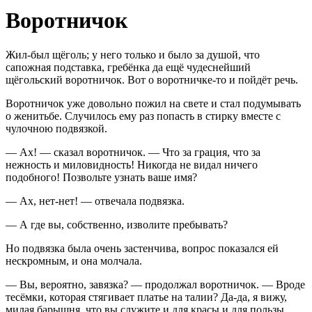
Воротничок
Жил-был щёголь; у него только и было за душой, что
сапожная подставка, гребёнка да ещё чудеснейший
щёгольский воротничок. Вот о воротничке-то и пойдёт речь.
Воротничок уже довольно пожил на свете и стал подумывать
о женитьбе. Случилось ему раз попасть в стирку вместе с
чулочною подвязкой.
— Ах! — сказал воротничок. — Что за грация, что за
нежность и миловидность! Никогда не видал ничего
подобного! Позвольте узнать ваше имя?
— Ах, нет-нет! — отвечала подвязка.
— А где вы, собственно, изволите пребывать?
Но подвязка была очень застенчива, вопрос показался ей
нескромным, и она молчала.
— Вы, вероятно, завязка? — продолжал воротничок. — Вроде
тесёмки, которая стягивает платье на талии? Да-да, я вижу,
милая барышня, что вы служите и для красы и для пользы.