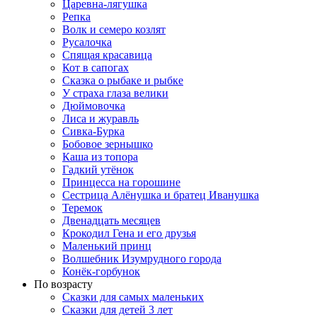
Царевна-лягушка
Репка
Волк и семеро козлят
Русалочка
Спящая красавица
Кот в сапогах
Сказка о рыбаке и рыбке
У страха глаза велики
Дюймовочка
Лиса и журавль
Сивка-Бурка
Бобовое зернышко
Каша из топора
Гадкий утёнок
Принцесса на горошине
Сестрица Алёнушка и братец Иванушка
Теремок
Двенадцать месяцев
Крокодил Гена и его друзья
Маленький принц
Волшебник Изумрудного города
Конёк-горбунок
По возрасту
Сказки для самых маленьких
Сказки для детей 3 лет