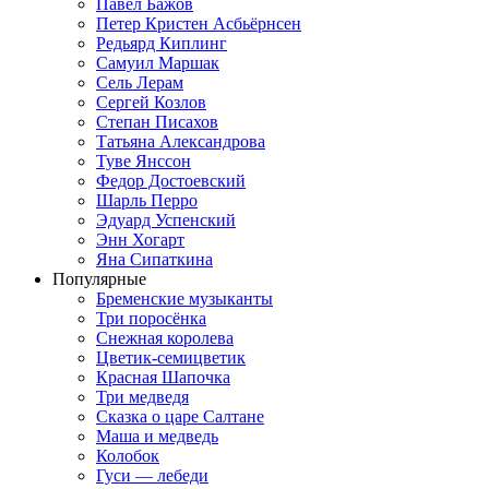
Павел Бажов
Петер Кристен Асбьёрнсен
Редьярд Киплинг
Самуил Маршак
Сель Лерам
Сергей Козлов
Степан Писахов
Татьяна Александрова
Туве Янссон
Федор Достоевский
Шарль Перро
Эдуард Успенский
Энн Хогарт
Яна Сипаткина
Популярные
Бременские музыканты
Три поросёнка
Снежная королева
Цветик-семицветик
Красная Шапочка
Три медведя
Сказка о царе Салтане
Маша и медведь
Колобок
Гуси — лебеди