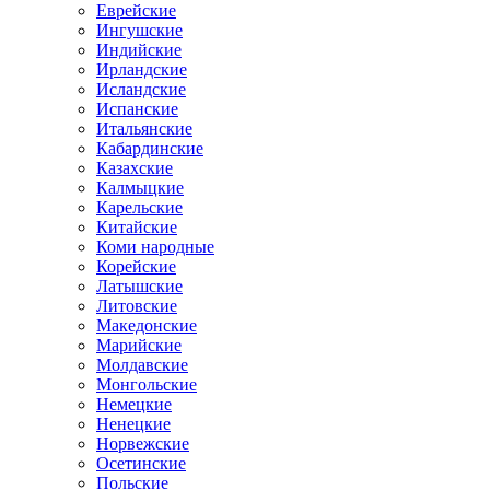
Еврейские
Ингушские
Индийские
Ирландские
Исландские
Испанские
Итальянские
Кабардинские
Казахские
Калмыцкие
Карельские
Китайские
Коми народные
Корейские
Латышские
Литовские
Македонские
Марийские
Молдавские
Монгольские
Немецкие
Ненецкие
Норвежские
Осетинские
Польские