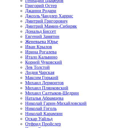
Геннадий Цыферов
Григорий Остер
Джанни Родари
Джоэль Чандлер Харрис
Дмитрий Григорович
Дмитрий Мамин-Сибиряк
Дональд Биссет
Евгений Замятин
Женевьева Юрье
Иван Крылов
Ирина Рогалева
Итало Кальвино
Корней Чуковский
Лев Толстой
Лидия Чарская
Максим Горький
Михаил Лермонтов
Михаил Пляцковский
Михаил Салтыков-Щедрин
Наталья Абрамцева
Николай Гарин-Михайловский
Николай Гоголь
Николай Карамзин
Оскар Уайльд
Отфрид Пройслер