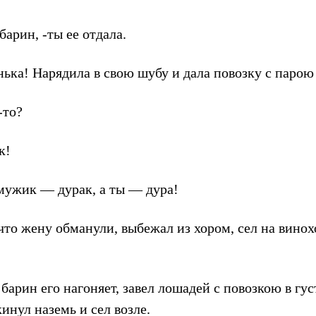
барин, -ты ее отдала.
ька! Нарядила в свою шубу и дала повозку с парою
-то?
к!
 мужик — дурак, а ты — дура!
что жену обманули, выбежал из хором, сел на винох
арин его нагоняет, завел лошадей с повозкою в густ
инул наземь и сел возле.