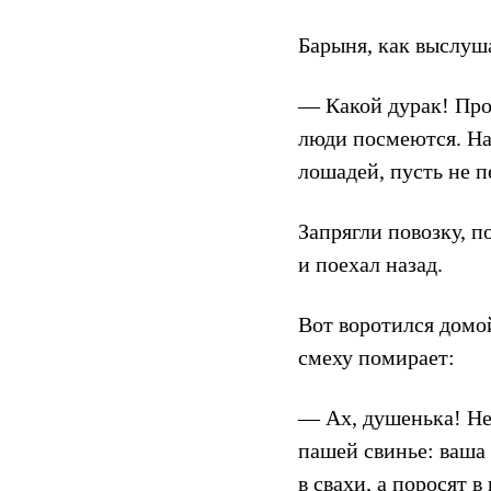
Барыня, как выслуша
— Какой дурак! Прос
люди посмеются. На
лошадей, пусть не п
Запрягли повозку, п
и поехал назад.
Вот воротился домой
смеху помирает:
— Ах, душенька! Не 
пашей свинье: ваша 
в свахи, а поросят в