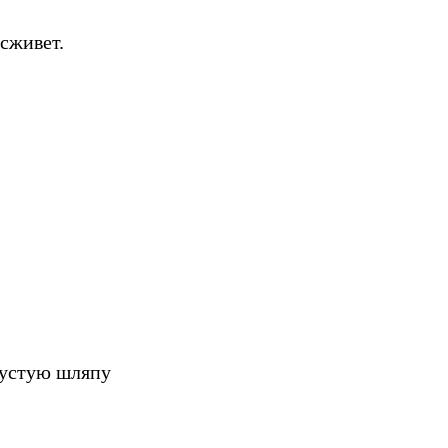
сживет.
 пустую шляпу