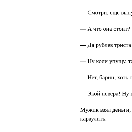
— Смотри, еще выпу
— А что она стоит?
— Да рублев триста 
— Ну коли упущу, та
— Нет, барин, хоть 
— Экой невера! Ну в
Мужик взял деньги, 
караулить.