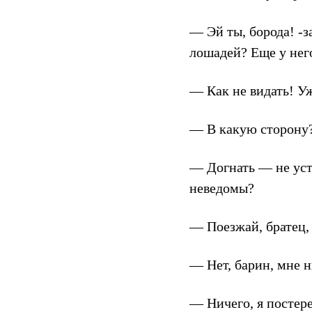
— Эй ты, борода! -з
лошадей? Еще у него
— Как не видать! Уж
— В какую сторону?
— Догнать — не уста
неведомы?
— Поезжай, братец,
— Нет, барин, мне н
— Ничего, я постере