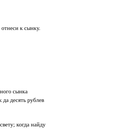
 отнеси к сынку.
йного сынка
к да десять рублев
вету; когда найду