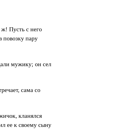
 ж! Пусть с него
в повозку пару
дали мужику; он сел
тречает, сама со
ужичок, кланялся
ил ее к своему сыну