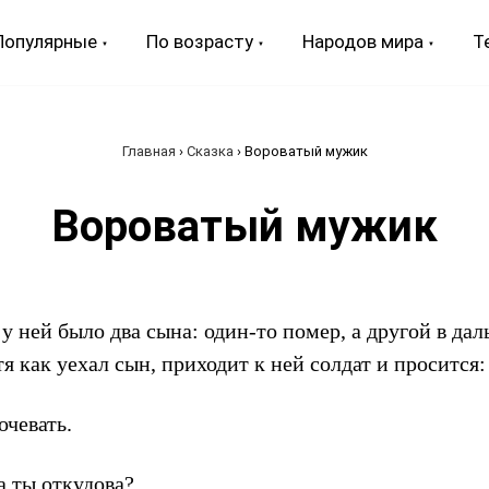
Популярные
По возрасту
Народов мира
Т
Главная
›
Сказка
›
Вороватый мужик
Вороватый мужик
у ней было два сына: один-то помер, а другой в да
тя как уехал сын, приходит к ней солдат и просится:
очевать.
 ты откудова?