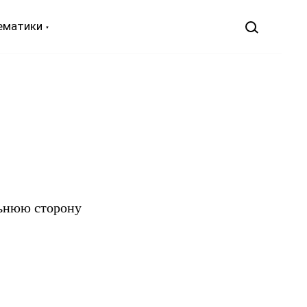
ематики
льнюю сторону