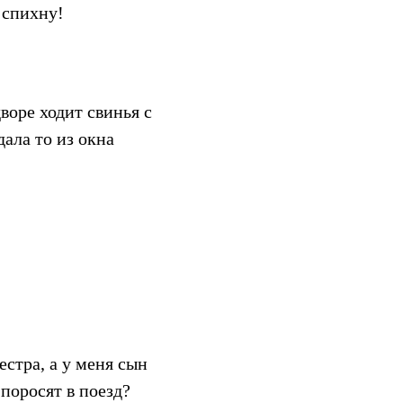
 спихну!
воре ходит свинья с
дала то из окна
стра, а у меня сын
 поросят в поезд?