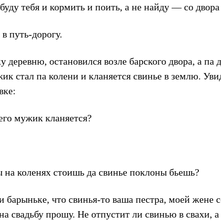
буду тебя и кормить и поить, а не найду — со двора
в путь-дорогу.
у деревню, остановился возле барского двора, а па д
ик стал па колени и кланяется свинье в землю. Уви
вке:
его мужик кланяется?
 на коленях стоишь да свинье поклоны бьешь?
барыньке, что свинья-то ваша пестра, моей жене се
 на свадьбу прошу. Не отпустит ли свинью в свахи, а