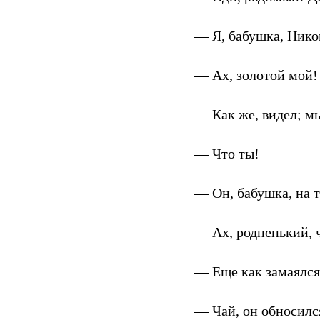
— Я, бабушка, Никон
— Ах, золотой мой! 
— Как же, видел; м
— Что ты!
— Он, бабушка, на т
— Ах, родненький, ч
— Еще как замаялся!
— Чай, он обносилс