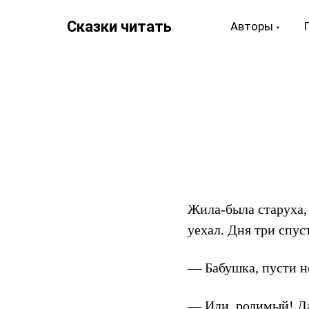
Сказки читать
Авторы
Жила-была старуха, 
уехал. Дня три спус
— Бабушка, пусти н
— Иди, родимый! Да