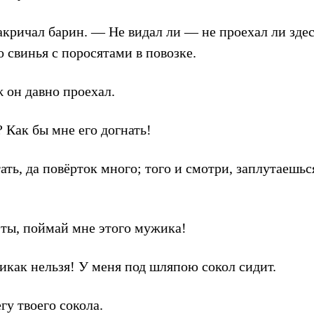
акричал барин. — Не видал ли — не проехал ли зде
 свинья с поросятами в повозке.
 он давно проехал.
 Как бы мне его догнать!
ть, да повёрток много; того и смотри, заплутаешься
 ты, поймай мне этого мужика!
икак нельзя! У меня под шляпою сокол сидит.
гу твоего сокола.