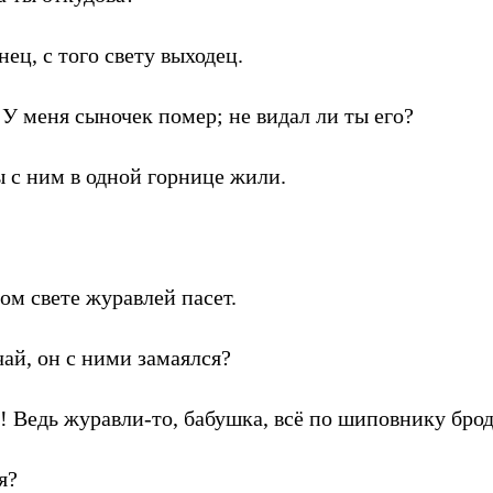
ец, с того свету выходец.
У меня сыночек помер; не видал ли ты его?
ы с ним в одной горнице жили.
ом свете журавлей пасет.
ай, он с ними замаялся?
 Ведь журавли-то, бабушка, всё по шиповнику брод
я?