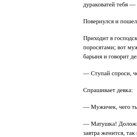
дураковатей тебя — 
Повернулся и пошел 
Приходит в господск
поросятами; вот муж
барыня и говорит де
— Ступай спроси, ч
Спрашивает девка:
— Мужичек, чего ты
— Матушка! Доложи 
завтра женится, так