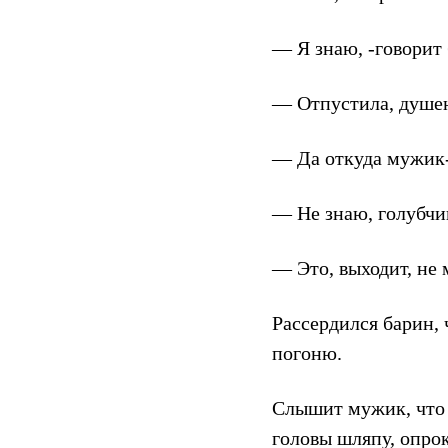
— Я знаю, -говорит 
— Отпустила, душен
— Да откуда мужик
— Не знаю, голубчи
— Это, выходит, не
Рассердился барин, 
погоню.
Слышит мужик, что б
головы шляпу, опрок