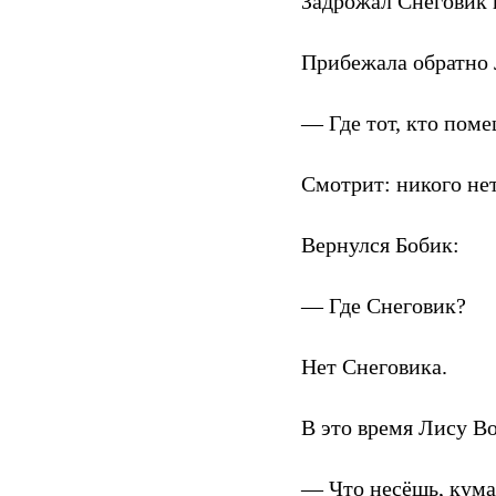
Задрожал Снеговик и
Прибежала обратно 
— Где тот, кто поме
Смотрит: никого нет
Вернулся Бобик:
— Где Снеговик?
Нет Снеговика.
В это время Лису Во
— Что несёшь, кума