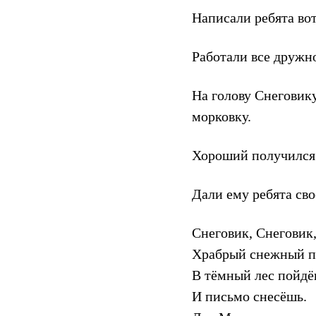
Написали ребята вот
Работали все дружно
На голову Снеговику
морковку.
Хороший получился
Дали ему ребята сво
Снеговик, Снеговик
Храбрый снежный п
В тёмный лес пойд
И письмо снесёшь.