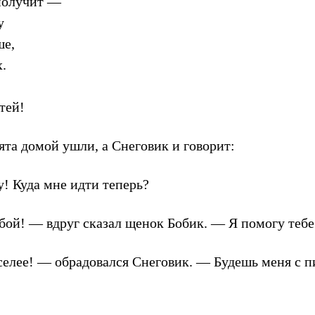
получит —
у
ше,
.
тей!
ята домой ушли, а Снеговик и говорит:
! Куда мне идти теперь?
бой! — вдруг сказал щенок Бобик. — Я помогу тебе 
селее! — обрадовался Снеговик. — Будешь меня с п