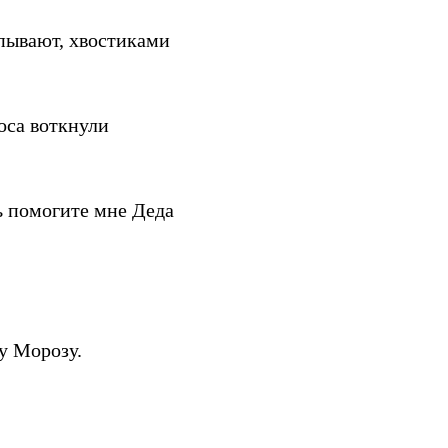
пывают, хвостиками
носа воткнули
ь помогите мне Деда
ду Морозу.