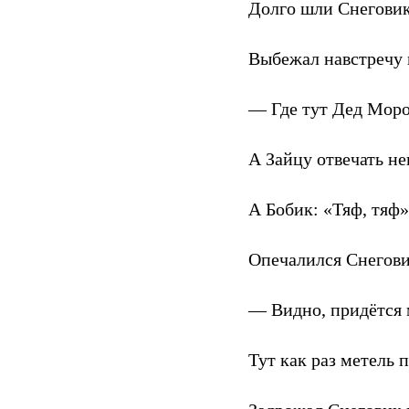
Долго шли Снеговик
Выбежал навстречу 
— Где тут Дед Моро
А Зайцу отвечать не
А Бобик: «Тяф, тяф»
Опечалился Снегови
— Видно, придётся 
Тут как раз метель