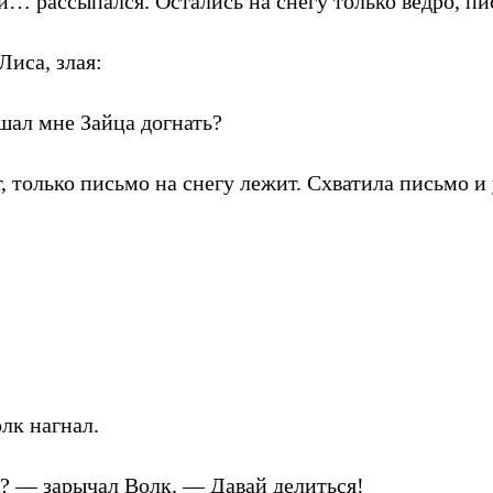
… рассыпался. Остались на снегу только ведро, пи
Лиса, злая:
шал мне Зайца догнать?
, только письмо на снегу лежит. Схватила письмо и
лк нагнал.
? — зарычал Волк. — Давай делиться!