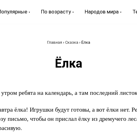
Популярные
По возрасту
Народов мира
Т
Главная
›
Сказка
›
Ёлка
Ёлка
утром ребята на календарь, а там последний листок
автра ёлка! Игрушки будут готовы, а вот ёлки нет. 
зу письмо, чтобы он прислал ёлку из дремучего ле
расивую.