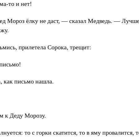
ма-то и нет!
ед Мороз ёлку не даст, — сказал Медведь. — Лучше
ожу.
зьмись, прилетела Сорока, трещит:
письмо!
, как письмо нашла.
м к Деду Морозу.
нуется: то с горки скатится, то в яму провалится, т