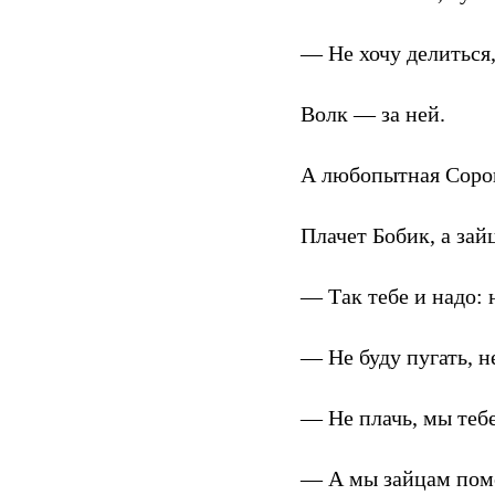
— Не хочу делиться,
Волк — за ней.
А любопытная Сорок
Плачет Бобик, а зай
— Так тебе и надо: н
— Не буду пугать, н
— Не плачь, мы теб
— А мы зайцам пом