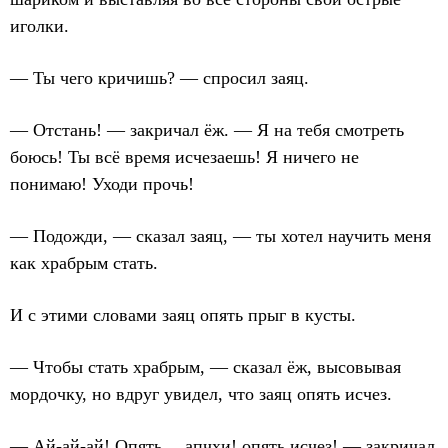
иголки.
— Ты чего кричишь? — спросил заяц.
— Отстань! — закричал ёж. — Я на тебя смотреть
боюсь! Ты всё время исчезаешь! Я ничего не
понимаю! Уходи прочь!
— Подожди, — сказал заяц, — ты хотел научить меня
как храбрым стать.
И с этими словами заяц опять прыг в кусты.
— Чтобы стать храбрым, — сказал ёж, высовывая
мордочку, но вдруг увидел, что заяц опять исчез.
— Ай-ай-ай! Опять… апчхи! опять исчез! — закричал