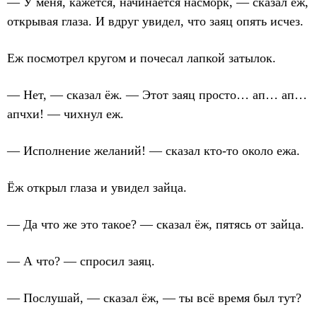
— У меня, кажется, начинается насморк, — сказал ёж,
открывая глаза. И вдруг увидел, что заяц опять исчез.
Еж посмотрел кругом и почесал лапкой затылок.
— Нет, — сказал ёж. — Этот заяц просто… ап… ап…
апчхи! — чихнул еж.
— Исполнение желаний! — сказал кто-то около ежа.
Ёж открыл глаза и увидел зайца.
— Да что же это такое? — сказал ёж, пятясь от зайца.
— А что? — спросил заяц.
— Послушай, — сказал ёж, — ты всё время был тут?