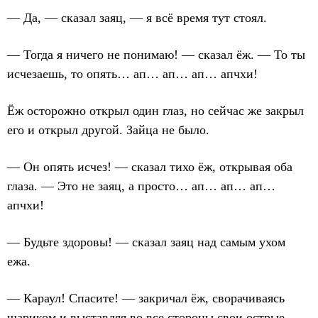
— Да, — сказал заяц, — я всё время тут стоял.
— Тогда я ничего не понимаю! — сказал ёж. — То ты
исчезаешь, то опять… ап… ап… ап… апчхи!
Ёж осторожно открыл один глаз, но сейчас же закрыл
его и открыл другой. Зайца не было.
— Он опять исчез! — сказал тихо ёж, открывая оба
глаза. — Это не заяц, а просто… ап… ап… ап…
апчхи!
— Будьте здоровы! — сказал заяц над самым ухом
ежа.
— Караул! Спасите! — закричал ёж, сворачиваясь
шариком и выставляя во все стороны свои острые